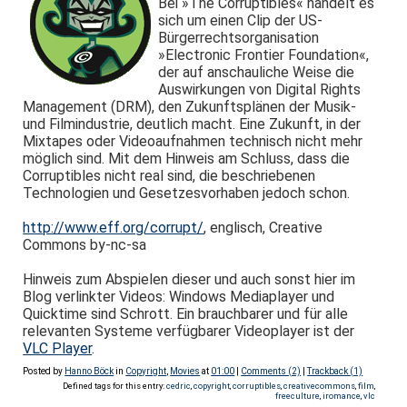
Bei »The Corruptibles« handelt es
sich um einen Clip der US-
Bürgerrechtsorganisation
»Electronic Frontier Foundation«,
der auf anschauliche Weise die
Auswirkungen von Digital Rights
Management (DRM), den Zukunftsplänen der Musik-
und Filmindustrie, deutlich macht. Eine Zukunft, in der
Mixtapes oder Videoaufnahmen technisch nicht mehr
möglich sind. Mit dem Hinweis am Schluss, dass die
Corruptibles nicht real sind, die beschriebenen
Technologien und Gesetzesvorhaben jedoch schon.
http://www.eff.org/corrupt/
, englisch, Creative
Commons by-nc-sa
Hinweis zum Abspielen dieser und auch sonst hier im
Blog verlinkter Videos: Windows Mediaplayer und
Quicktime sind Schrott. Ein brauchbarer und für alle
relevanten Systeme verfügbarer Videoplayer ist der
VLC Player
.
Posted by
Hanno Böck
in
Copyright
,
Movies
at
01:00
|
Comments (2)
|
Trackback (1)
Defined tags for this entry:
cedric
,
copyright
,
corruptibles
,
creativecommons
,
film
,
freeculture
,
iromance
,
vlc