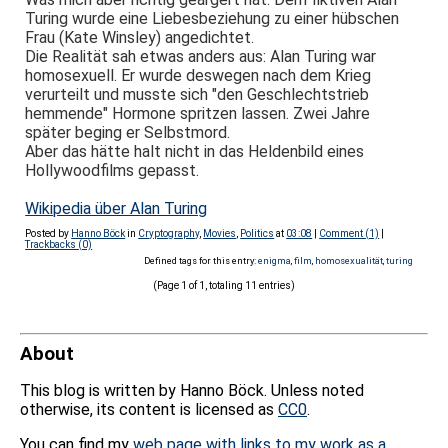
Turing wurde eine Liebesbeziehung zu einer hübschen
Frau (Kate Winsley) angedichtet.
Die Realität sah etwas anders aus: Alan Turing war
homosexuell. Er wurde deswegen nach dem Krieg
verurteilt und musste sich "den Geschlechtstrieb
hemmende" Hormone spritzen lassen. Zwei Jahre
später beging er Selbstmord.
Aber das hätte halt nicht in das Heldenbild eines
Hollywoodfilms gepasst.
Wikipedia über Alan Turing
Posted by
Hanno Böck
in
Cryptography
,
Movies
,
Politics
at
03:08
|
Comment (1)
|
Trackbacks (0)
Defined tags for this entry:
enigma
,
film
,
homosexualität
,
turing
(Page 1 of 1, totaling 11 entries)
About
This blog is written by Hanno Böck. Unless noted
otherwise, its content is licensed as
CC0
.
You can find my
web page with links to my work as a