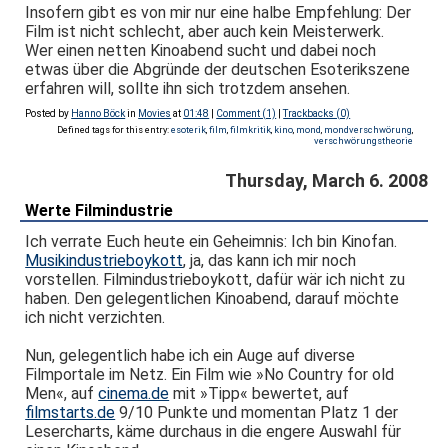
Insofern gibt es von mir nur eine halbe Empfehlung: Der
Film ist nicht schlecht, aber auch kein Meisterwerk.
Wer einen netten Kinoabend sucht und dabei noch
etwas über die Abgründe der deutschen Esoterikszene
erfahren will, sollte ihn sich trotzdem ansehen.
Posted by
Hanno Böck
in
Movies
at
01:48
|
Comment (1)
|
Trackbacks (0)
Defined tags for this entry:
esoterik
,
film
,
filmkritik
,
kino
,
mond
,
mondverschwörung
,
verschwörungstheorie
Thursday, March 6. 2008
Werte Filmindustrie
Ich verrate Euch heute ein Geheimnis: Ich bin Kinofan.
Musikindustrieboykott
, ja, das kann ich mir noch
vorstellen. Filmindustrieboykott, dafür wär ich nicht zu
haben. Den gelegentlichen Kinoabend, darauf möchte
ich nicht verzichten.
Nun, gelegentlich habe ich ein Auge auf diverse
Filmportale im Netz. Ein Film wie »No Country for old
Men«, auf
cinema.de
mit »Tipp« bewertet, auf
filmstarts.de
9/10 Punkte und momentan Platz 1 der
Lesercharts, käme durchaus in die engere Auswahl für