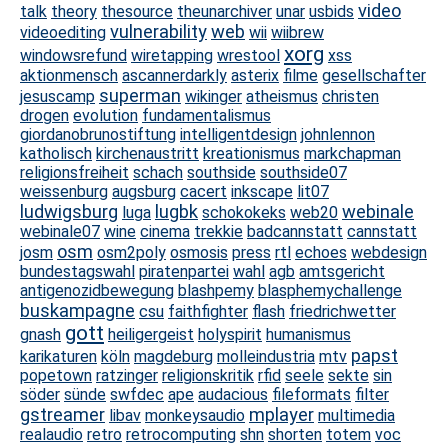
video
talk
theory
thesource
theunarchiver
unar
usbids
vulnerability
web
videoediting
wii
wiibrew
xorg
windowsrefund
wiretapping
wrestool
xss
aktionmensch
ascannerdarkly
asterix
filme
gesellschafter
superman
jesuscamp
wikinger
atheismus
christen
drogen
evolution
fundamentalismus
giordanobrunostiftung
intelligentdesign
johnlennon
katholisch
kirchenaustritt
kreationismus
markchapman
religionsfreiheit
schach
southside
southside07
weissenburg
augsburg
cacert
inkscape
lit07
ludwigsburg
lugbk
webinale
luga
schokokeks
web20
webinale07
wine
cinema
trekkie
badcannstatt
cannstatt
osm
josm
osm2poly
osmosis
press
rtl
echoes
webdesign
bundestagswahl
piratenpartei
wahl
agb
amtsgericht
antigenozidbewegung
blashpemy
blasphemychallenge
buskampagne
csu
faithfighter
flash
friedrichwetter
gott
gnash
heiligergeist
holyspirit
humanismus
papst
karikaturen
köln
magdeburg
molleindustria
mtv
popetown
ratzinger
religionskritik
rfid
seele
sekte
sin
söder
sünde
swfdec
ape
audacious
fileformats
filter
gstreamer
mplayer
libav
monkeysaudio
multimedia
realaudio
retro
retrocomputing
shn
shorten
totem
voc