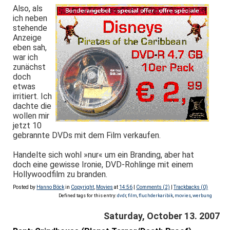
Also, als
ich neben
stehende
Anzeige
eben sah,
war ich
zunächst
doch
etwas
irritiert. Ich
dachte die
wollen mir
jetzt 10
gebrannte DVDs mit dem Film verkaufen.
Handelte sich wohl »nur« um ein Branding, aber hat
doch eine gewisse Ironie, DVD-Rohlinge mit einem
Hollywoodfilm zu branden.
Posted by
Hanno Böck
in
Copyright
,
Movies
at
14:56
|
Comments (2)
|
Trackbacks (0)
Defined tags for this entry:
dvdr
,
film
,
fluchderkaribik
,
movies
,
werbung
Saturday, October 13. 2007