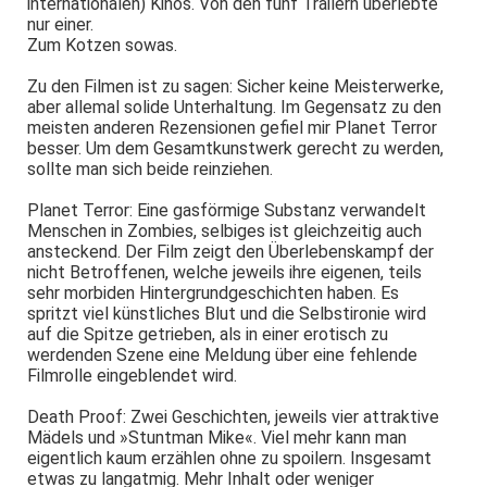
internationalen) Kinos. Von den fünf Trailern überlebte
nur einer.
Zum Kotzen sowas.
Zu den Filmen ist zu sagen: Sicher keine Meisterwerke,
aber allemal solide Unterhaltung. Im Gegensatz zu den
meisten anderen Rezensionen gefiel mir Planet Terror
besser. Um dem Gesamtkunstwerk gerecht zu werden,
sollte man sich beide reinziehen.
Planet Terror: Eine gasförmige Substanz verwandelt
Menschen in Zombies, selbiges ist gleichzeitig auch
ansteckend. Der Film zeigt den Überlebenskampf der
nicht Betroffenen, welche jeweils ihre eigenen, teils
sehr morbiden Hintergrundgeschichten haben. Es
spritzt viel künstliches Blut und die Selbstironie wird
auf die Spitze getrieben, als in einer erotisch zu
werdenden Szene eine Meldung über eine fehlende
Filmrolle eingeblendet wird.
Death Proof: Zwei Geschichten, jeweils vier attraktive
Mädels und »Stuntman Mike«. Viel mehr kann man
eigentlich kaum erzählen ohne zu spoilern. Insgesamt
etwas zu langatmig. Mehr Inhalt oder weniger