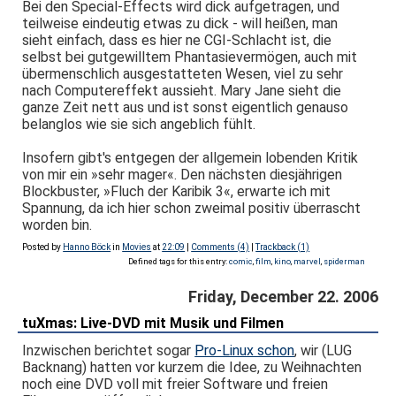
Bei den Special-Effects wird dick aufgetragen, und
teilweise eindeutig etwas zu dick - will heißen, man
sieht einfach, dass es hier ne CGI-Schlacht ist, die
selbst bei gutgewilltem Phantasievermögen, auch mit
übermenschlich ausgestatteten Wesen, viel zu sehr
nach Computereffekt aussieht. Mary Jane sieht die
ganze Zeit nett aus und ist sonst eigentlich genauso
belanglos wie sie sich angeblich fühlt.
Insofern gibt's entgegen der allgemein lobenden Kritik
von mir ein »sehr mager«. Den nächsten diesjährigen
Blockbuster, »Fluch der Karibik 3«, erwarte ich mit
Spannung, da ich hier schon zweimal positiv überrascht
worden bin.
Posted by
Hanno Böck
in
Movies
at
22:09
|
Comments (4)
|
Trackback (1)
Defined tags for this entry:
comic
,
film
,
kino
,
marvel
,
spiderman
Friday, December 22. 2006
tuXmas: Live-DVD mit Musik und Filmen
Inzwischen berichtet sogar
Pro-Linux schon
, wir (LUG
Backnang) hatten vor kurzem die Idee, zu Weihnachten
noch eine DVD voll mit freier Software und freien