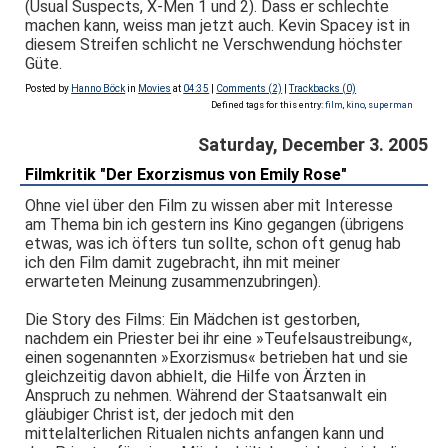
(Usual Suspects, X-Men 1 und 2). Dass er schlechte
machen kann, weiss man jetzt auch. Kevin Spacey ist in
diesem Streifen schlicht ne Verschwendung höchster
Güte.
Posted by
Hanno Böck
in
Movies
at
04:35
|
Comments (2)
|
Trackbacks (0)
Defined tags for this entry:
film
,
kino
,
superman
Saturday, December 3. 2005
Filmkritik "Der Exorzismus von Emily Rose"
Ohne viel über den Film zu wissen aber mit Interesse
am Thema bin ich gestern ins Kino gegangen (übrigens
etwas, was ich öfters tun sollte, schon oft genug hab
ich den Film damit zugebracht, ihn mit meiner
erwarteten Meinung zusammenzubringen).
Die Story des Films: Ein Mädchen ist gestorben,
nachdem ein Priester bei ihr eine »Teufelsaustreibung«,
einen sogenannten »Exorzismus« betrieben hat und sie
gleichzeitig davon abhielt, die Hilfe von Ärzten in
Anspruch zu nehmen. Während der Staatsanwalt ein
gläubiger Christ ist, der jedoch mit den
mittelalterlichen Ritualen nichts anfangen kann und