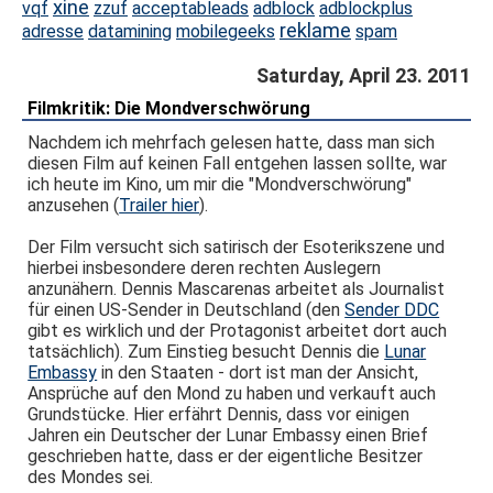
xine
vqf
zzuf
acceptableads
adblock
adblockplus
reklame
adresse
datamining
mobilegeeks
spam
Saturday, April 23. 2011
Filmkritik: Die Mondverschwörung
Nachdem ich mehrfach gelesen hatte, dass man sich
diesen Film auf keinen Fall entgehen lassen sollte, war
ich heute im Kino, um mir die "Mondverschwörung"
anzusehen (
Trailer hier
).
Der Film versucht sich satirisch der Esoterikszene und
hierbei insbesondere deren rechten Auslegern
anzunähern. Dennis Mascarenas arbeitet als Journalist
für einen US-Sender in Deutschland (den
Sender DDC
gibt es wirklich und der Protagonist arbeitet dort auch
tatsächlich). Zum Einstieg besucht Dennis die
Lunar
Embassy
in den Staaten - dort ist man der Ansicht,
Ansprüche auf den Mond zu haben und verkauft auch
Grundstücke. Hier erfährt Dennis, dass vor einigen
Jahren ein Deutscher der Lunar Embassy einen Brief
geschrieben hatte, dass er der eigentliche Besitzer
des Mondes sei.