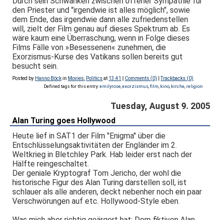
Durch sein Schwanken zwischen offener Sympathie für
den Priester und "irgendwie ist alles möglich", sowie
dem Ende, das irgendwie dann alle zufriedenstellen
will, zielt der Film genau auf dieses Spektrum ab. Es
wäre kaum eine Überraschung, wenn in Folge dieses
Films Fälle von »Besessenen« zunehmen, die
Exorzismus-Kurse des Vatikans sollen bereits gut
besucht sein.
Posted by
Hanno Böck
in
Movies
,
Politics
at
13:41
|
Comments (0)
|
Trackbacks (0)
Defined tags for this entry:
emilyrose
,
exorzismus
,
film
,
kino
,
kirche
,
religion
Tuesday, August 9. 2005
Alan Turing goes Hollywood
Heute lief in SAT1 der Film "Enigma" über die
Entschlüsselungsaktivitäten der Engländer im 2.
Weltkrieg in Bletchley Park. Hab leider erst nach der
Hälfte reingeschaltet.
Der geniale Kryptograf Tom Jericho, der wohl die
historische Figur des Alan Turing darstellen soll, ist
schlauer als alle anderen, deckt nebenher noch ein paar
Verschwörungen auf etc. Hollywood-Style eben.
Was mich aber richtig geärgert hat: Dem fiktiven Alan