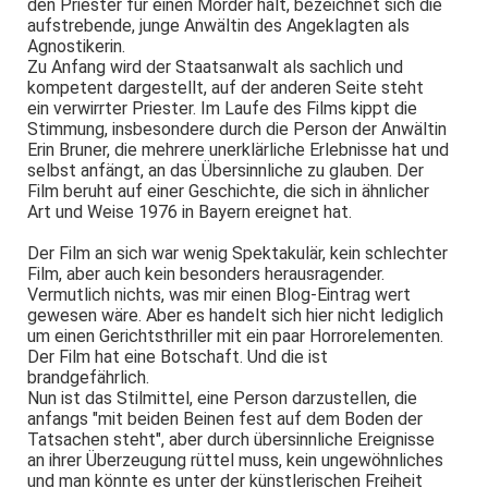
den Priester für einen Mörder hält, bezeichnet sich die
aufstrebende, junge Anwältin des Angeklagten als
Agnostikerin.
Zu Anfang wird der Staatsanwalt als sachlich und
kompetent dargestellt, auf der anderen Seite steht
ein verwirrter Priester. Im Laufe des Films kippt die
Stimmung, insbesondere durch die Person der Anwältin
Erin Bruner, die mehrere unerklärliche Erlebnisse hat und
selbst anfängt, an das Übersinnliche zu glauben. Der
Film beruht auf einer Geschichte, die sich in ähnlicher
Art und Weise 1976 in Bayern ereignet hat.
Der Film an sich war wenig Spektakulär, kein schlechter
Film, aber auch kein besonders herausragender.
Vermutlich nichts, was mir einen Blog-Eintrag wert
gewesen wäre. Aber es handelt sich hier nicht lediglich
um einen Gerichtsthriller mit ein paar Horrorelementen.
Der Film hat eine Botschaft. Und die ist
brandgefährlich.
Nun ist das Stilmittel, eine Person darzustellen, die
anfangs "mit beiden Beinen fest auf dem Boden der
Tatsachen steht", aber durch übersinnliche Ereignisse
an ihrer Überzeugung rüttel muss, kein ungewöhnliches
und man könnte es unter der künstlerischen Freiheit