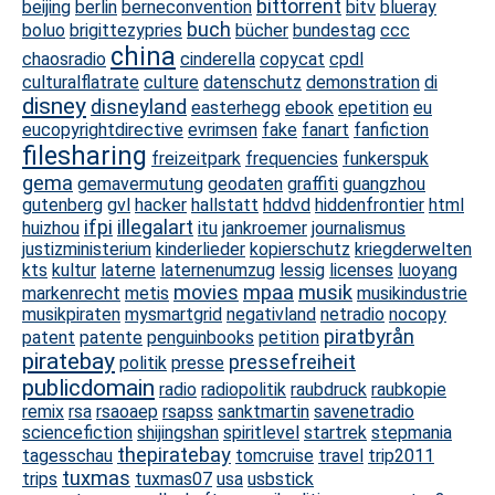
bittorrent
beijing
berlin
berneconvention
bitv
blueray
buch
boluo
brigittezypries
bücher
bundestag
ccc
china
chaosradio
cinderella
copycat
cpdl
culturalflatrate
culture
datenschutz
demonstration
di
disney
disneyland
easterhegg
ebook
epetition
eu
eucopyrightdirective
evrimsen
fake
fanart
fanfiction
filesharing
freizeitpark
frequencies
funkerspuk
gema
gemavermutung
geodaten
graffiti
guangzhou
gutenberg
gvl
hacker
hallstatt
hddvd
hiddenfrontier
html
ifpi
illegalart
huizhou
itu
jankroemer
journalismus
justizministerium
kinderlieder
kopierschutz
kriegderwelten
kts
kultur
laterne
laternenumzug
lessig
licenses
luoyang
movies
mpaa
musik
markenrecht
metis
musikindustrie
musikpiraten
mysmartgrid
negativland
netradio
nocopy
piratbyrån
patent
patente
penguinbooks
petition
piratebay
pressefreiheit
politik
presse
publicdomain
radio
radiopolitik
raubdruck
raubkopie
remix
rsa
rsaoaep
rsapss
sanktmartin
savenetradio
sciencefiction
shijingshan
spiritlevel
startrek
stepmania
thepiratebay
tagesschau
tomcruise
travel
trip2011
tuxmas
trips
tuxmas07
usa
usbstick