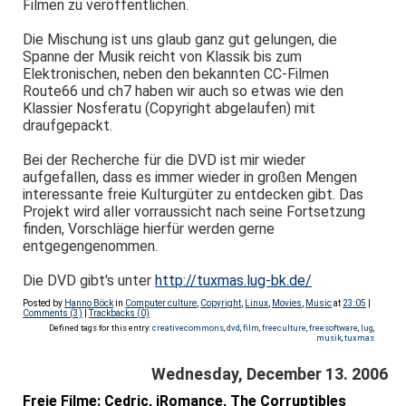
Filmen zu veröffentlichen.
Die Mischung ist uns glaub ganz gut gelungen, die
Spanne der Musik reicht von Klassik bis zum
Elektronischen, neben den bekannten CC-Filmen
Route66 und ch7 haben wir auch so etwas wie den
Klassier Nosferatu (Copyright abgelaufen) mit
draufgepackt.
Bei der Recherche für die DVD ist mir wieder
aufgefallen, dass es immer wieder in großen Mengen
interessante freie Kulturgüter zu entdecken gibt. Das
Projekt wird aller vorraussicht nach seine Fortsetzung
finden, Vorschläge hierfür werden gerne
entgegengenommen.
Die DVD gibt's unter
http://tuxmas.lug-bk.de/
Posted by
Hanno Böck
in
Computer culture
,
Copyright
,
Linux
,
Movies
,
Music
at
23:05
|
Comments (3)
|
Trackbacks (0)
Defined tags for this entry:
creativecommons
,
dvd
,
film
,
freeculture
,
freesoftware
,
lug
,
musik
,
tuxmas
Wednesday, December 13. 2006
Freie Filme: Cedric, iRomance, The Corruptibles