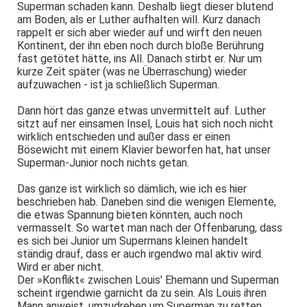
Superman schaden kann. Deshalb liegt dieser blutend
am Boden, als er Luther aufhalten will. Kurz danach
rappelt er sich aber wieder auf und wirft den neuen
Kontinent, der ihn eben noch durch bloße Berührung
fast getötet hätte, ins All. Danach stirbt er. Nur um
kurze Zeit später (was ne Überraschung) wieder
aufzuwachen - ist ja schließlich Superman.
Dann hört das ganze etwas unvermittelt auf. Luther
sitzt auf ner einsamen Insel, Louis hat sich noch nicht
wirklich entschieden und außer dass er einen
Bösewicht mit einem Klavier beworfen hat, hat unser
Superman-Junior noch nichts getan.
Das ganze ist wirklich so dämlich, wie ich es hier
beschrieben hab. Daneben sind die wenigen Elemente,
die etwas Spannung bieten könnten, auch noch
vermasselt. So wartet man nach der Offenbarung, dass
es sich bei Junior um Supermans kleinen handelt
ständig drauf, dass er auch irgendwo mal aktiv wird.
Wird er aber nicht.
Der »Konflikt« zwischen Louis' Ehemann und Superman
scheint irgendwie garnicht da zu sein. Als Louis ihren
Mann anweist, umzudrehen um Superman zu retten,