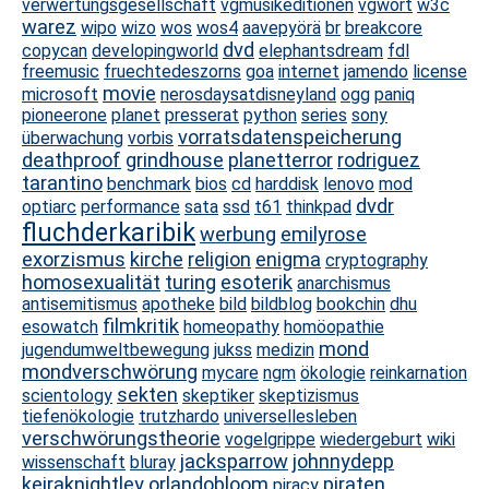
verwertungsgesellschaft
vgmusikeditionen
vgwort
w3c
warez
wipo
wizo
wos
wos4
aavepyörä
br
breakcore
dvd
copycan
developingworld
elephantsdream
fdl
freemusic
fruechtedeszorns
goa
internet
jamendo
license
movie
microsoft
nerosdaysatdisneyland
ogg
paniq
pioneerone
planet
presserat
python
series
sony
vorratsdatenspeicherung
überwachung
vorbis
deathproof
grindhouse
planetterror
rodriguez
tarantino
benchmark
bios
cd
harddisk
lenovo
mod
dvdr
optiarc
performance
sata
ssd
t61
thinkpad
fluchderkaribik
werbung
emilyrose
exorzismus
kirche
religion
enigma
cryptography
homosexualität
turing
esoterik
anarchismus
antisemitismus
apotheke
bild
bildblog
bookchin
dhu
filmkritik
esowatch
homeopathy
homöopathie
mond
jugendumweltbewegung
jukss
medizin
mondverschwörung
mycare
ngm
ökologie
reinkarnation
sekten
scientology
skeptiker
skeptizismus
tiefenökologie
trutzhardo
universellesleben
verschwörungstheorie
vogelgrippe
wiedergeburt
wiki
jacksparrow
johnnydepp
wissenschaft
bluray
keiraknightley
orlandobloom
piraten
piracy