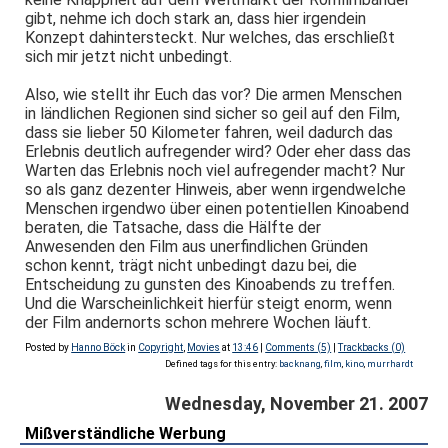
gibt, nehme ich doch stark an, dass hier irgendein
Konzept dahintersteckt. Nur welches, das erschließt
sich mir jetzt nicht unbedingt.
Also, wie stellt ihr Euch das vor? Die armen Menschen
in ländlichen Regionen sind sicher so geil auf den Film,
dass sie lieber 50 Kilometer fahren, weil dadurch das
Erlebnis deutlich aufregender wird? Oder eher dass das
Warten das Erlebnis noch viel aufregender macht? Nur
so als ganz dezenter Hinweis, aber wenn irgendwelche
Menschen irgendwo über einen potentiellen Kinoabend
beraten, die Tatsache, dass die Hälfte der
Anwesenden den Film aus unerfindlichen Gründen
schon kennt, trägt nicht unbedingt dazu bei, die
Entscheidung zu gunsten des Kinoabends zu treffen.
Und die Warscheinlichkeit hierfür steigt enorm, wenn
der Film andernorts schon mehrere Wochen läuft.
Posted by
Hanno Böck
in
Copyright
,
Movies
at
13:46
|
Comments (5)
|
Trackbacks (0)
Defined tags for this entry:
backnang
,
film
,
kino
,
murrhardt
Wednesday, November 21. 2007
Mißverständliche Werbung