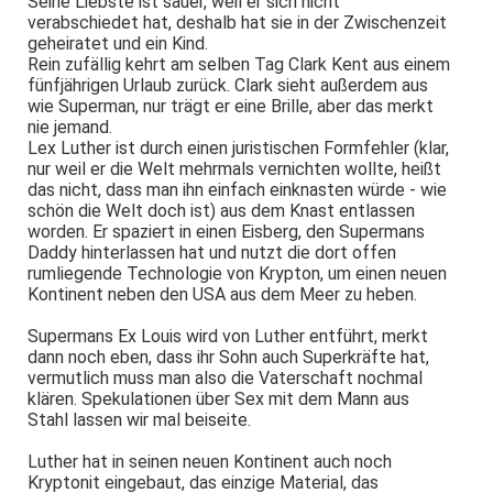
Seine Liebste ist sauer, weil er sich nicht
verabschiedet hat, deshalb hat sie in der Zwischenzeit
geheiratet und ein Kind.
Rein zufällig kehrt am selben Tag Clark Kent aus einem
fünfjährigen Urlaub zurück. Clark sieht außerdem aus
wie Superman, nur trägt er eine Brille, aber das merkt
nie jemand.
Lex Luther ist durch einen juristischen Formfehler (klar,
nur weil er die Welt mehrmals vernichten wollte, heißt
das nicht, dass man ihn einfach einknasten würde - wie
schön die Welt doch ist) aus dem Knast entlassen
worden. Er spaziert in einen Eisberg, den Supermans
Daddy hinterlassen hat und nutzt die dort offen
rumliegende Technologie von Krypton, um einen neuen
Kontinent neben den USA aus dem Meer zu heben.
Supermans Ex Louis wird von Luther entführt, merkt
dann noch eben, dass ihr Sohn auch Superkräfte hat,
vermutlich muss man also die Vaterschaft nochmal
klären. Spekulationen über Sex mit dem Mann aus
Stahl lassen wir mal beiseite.
Luther hat in seinen neuen Kontinent auch noch
Kryptonit eingebaut, das einzige Material, das