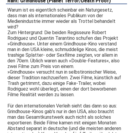
Rant: Grindhouse (Planet Terror/Death Proof)
Warum ist es eigentlich scheinbar ein Naturgesetz,
dass man als internationales Publikum von der
Medienindustrie immer wieder als Trottel behandelt
wird?
Zum Hintergrund: Die beiden Regisseure Robert
Rodriguez und Quentin Tarantino schufen das Projekt
»Grindhouse«. Unter einem Grindhouse-Kino verstand
man in den USA kleine, schmuddelige Kinos, die meist
trashige Splatter- oder Sexfilme zeigten, vor allem in
den 70ern. Üblich waren auch »Double-Features«, also
zwei Filme zum Preis von einem.
»Grindhouse« versucht nun in selbstironischer Weise,
dieser Tradition nachzueifern. Zwei Filme, künstlich auf
Trash getrimmt, dazu einige Fake-Trailer, wobei
Rodriguez wohl überlegt, einen der dort beworbenen
Filme Realität werden zu lassen.
Für den internationalen Verleih sieht das dann so aus:
Grindhouse-Kinos gab's nur in den USA, also braucht
man das Gesamtkunstwerk auch nicht als solches
exportieren. Beide Filme kamen mit einigen Monaten
Abstand separat in deutsche (und die meisten anderen