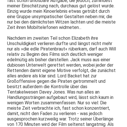
fast schon unlösbare Aufgabe, die jedoch, zumindest
meiner Einschätzung nach, durchaus gut gelöst wurde.
Einzig wurde mein Kinoerlebnis etwas getrübt durch
eine Gruppe unsympatischer Gestalten neben mir, die
nur bei den dämlichsten Witzen lachten und die meiste
Zeit ihren Mobiltelefonen widmeten...
Nachdem im zweiten Teil schon Elizabeth ihre
Unschuldigkeit verlieren durfte und längst nicht mehr
nur als »die edle Piratenbraut« rüberkam, darf auch Will
relativ zu Beginn des Films sich deutlich weniger
edelmütig als bisher darstellen. Jack muss aus einer
dubiosen Unterwelt gerettet werden, wobei jeder der
Rettenden damit eigene Motive verfolgt, die zunächst
alles andere als klar sind. Lord Backet hat zur
Großoffensive gegen die Piraten getrommelt und
besitzt außerdem die Kontrolle über das
Tentakelwesen Davey Jones. Was nun alles an
Handlungssträngen aufgebaut wird, lässt sich kaum in
wenigen Worten zusammenfassen. Nur so viel: Die
meiste Zeit verbrachte ich, fast schon konzentriert,
damit, nicht den Faden zu verlieren - was jedoch
ausgesprochen kurzweilig war. Trotz seiner Überlänge
von 170 Minuten wird der Film seltenst langatmig. Als