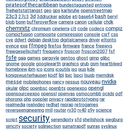
piratesofthecaribbean
bundestagunited
entropia
freiheitstattangst
geo
gps
karlsruhe
openstreetmap
23c3
3d
bash
27c3
3ddrucker
adobe
ati
base64
beryl
blob
bonn
bufferoverflow
camera
canon
cellular
chdk
chemnitz
compiz
chromium
cinelerra
clt
code
codecs
compizfusion
composite
compression
console
csrf
css
cve
ddwrt
debian
desktop
digitalcamera
driver
eltorito
ffmpeg
evince
exe
firefox
firmware
france
freewvs
freiegesellschaft
frequency
froscon
froscon2007
fsf
fsfe
gaia
games
gargoyle
gentoo
ghost
gimp
glibc
gnome
google
googleearth
graphics
grub
gsm
heartbleed
homebrew
ibm
ico
icons
icoutils
iso
ixus
kde
lpi
königswusterhausen
kpdf
lpic
lspci
lsusb
memdisk
nvidia
messe
nouveau
mobilephones
nancy
nessus
olpc
opengl
okular
openbsc
openbts
openexpo
opensourceexpo
openssl
openvas
osmocombb
pciids
pdf
phoronix
php
poppler
privacy
rapidprototyping
rar
realmedia
realvideo
redhat
reprap
retrogames
reverseengineering
rmll
router
rv30
rv40
s9y
science
security
script
serendipity
sfd
shellshock
siegburg
simcity
society
sqlinjection
sumatrapdf
sunras
syslinux