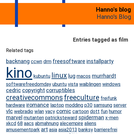
Hanno's blog
Hanno's Blog
Entries tagged as film
Related tags
backnang
freesoftware
installparty
ccwn
drm
kino
linux
lug
murrhardt
kubuntu
macos
softwarefreedomday
ubuntu
vista
waiblingen
windows
cedric
copyright
corruptibles
creativecommons
freeculture
freifunk
iromance
hardware
laptop
modding
p30
samsung
server
vlc
comic
webradio
wlan
yacy
cartoon
dott
fun
humor
marvel
spiderman
mutanten
patricksteward
x-men
xkcd
68
aacs
abmahnung
alecempire
aliens
art
amusementpark
asia
asia2013
banksy
barrierefrei