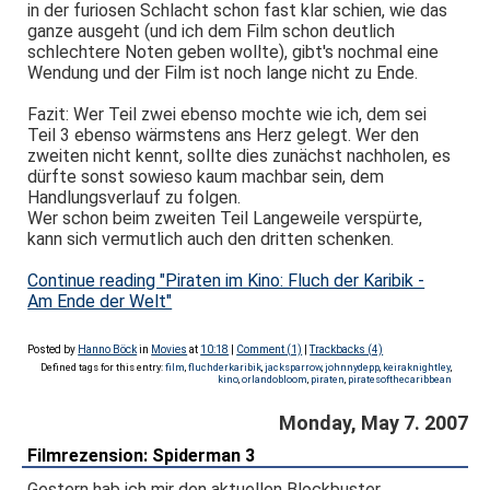
in der furiosen Schlacht schon fast klar schien, wie das
ganze ausgeht (und ich dem Film schon deutlich
schlechtere Noten geben wollte), gibt's nochmal eine
Wendung und der Film ist noch lange nicht zu Ende.
Fazit: Wer Teil zwei ebenso mochte wie ich, dem sei
Teil 3 ebenso wärmstens ans Herz gelegt. Wer den
zweiten nicht kennt, sollte dies zunächst nachholen, es
dürfte sonst sowieso kaum machbar sein, dem
Handlungsverlauf zu folgen.
Wer schon beim zweiten Teil Langeweile verspürte,
kann sich vermutlich auch den dritten schenken.
Continue reading "Piraten im Kino: Fluch der Karibik -
Am Ende der Welt"
Posted by
Hanno Böck
in
Movies
at
10:18
|
Comment (1)
|
Trackbacks (4)
Defined tags for this entry:
film
,
fluchderkaribik
,
jacksparrow
,
johnnydepp
,
keiraknightley
,
kino
,
orlandobloom
,
piraten
,
piratesofthecaribbean
Monday, May 7. 2007
Filmrezension: Spiderman 3
Gestern hab ich mir den aktuellen Blockbuster