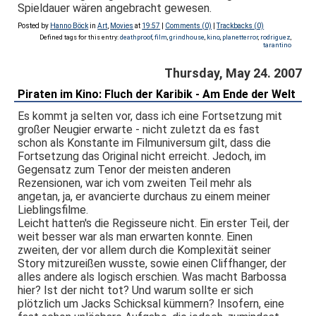
Spieldauer wären angebracht gewesen.
Posted by
Hanno Böck
in
Art
,
Movies
at
19:57
|
Comments (0)
|
Trackbacks (0)
Defined tags for this entry:
deathproof
,
film
,
grindhouse
,
kino
,
planetterror
,
rodriguez
,
tarantino
Thursday, May 24. 2007
Piraten im Kino: Fluch der Karibik - Am Ende der Welt
Es kommt ja selten vor, dass ich eine Fortsetzung mit
großer Neugier erwarte - nicht zuletzt da es fast
schon als Konstante im Filmuniversum gilt, dass die
Fortsetzung das Original nicht erreicht. Jedoch, im
Gegensatz zum Tenor der meisten anderen
Rezensionen, war ich vom zweiten Teil mehr als
angetan, ja, er avancierte durchaus zu einem meiner
Lieblingsfilme.
Leicht hatten's die Regisseure nicht. Ein erster Teil, der
weit besser war als man erwarten konnte. Einen
zweiten, der vor allem durch die Komplexität seiner
Story mitzureißen wusste, sowie einen Cliffhanger, der
alles andere als logisch erschien. Was macht Barbossa
hier? Ist der nicht tot? Und warum sollte er sich
plötzlich um Jacks Schicksal kümmern? Insofern, eine