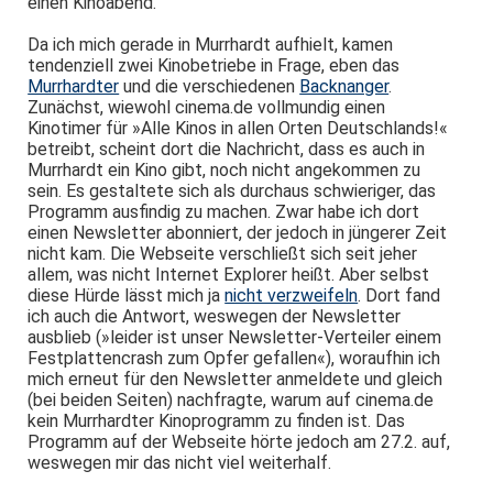
einen Kinoabend.
Da ich mich gerade in Murrhardt aufhielt, kamen
tendenziell zwei Kinobetriebe in Frage, eben das
Murrhardter
und die verschiedenen
Backnanger
.
Zunächst, wiewohl cinema.de vollmundig einen
Kinotimer für »Alle Kinos in allen Orten Deutschlands!«
betreibt, scheint dort die Nachricht, dass es auch in
Murrhardt ein Kino gibt, noch nicht angekommen zu
sein. Es gestaltete sich als durchaus schwieriger, das
Programm ausfindig zu machen. Zwar habe ich dort
einen Newsletter abonniert, der jedoch in jüngerer Zeit
nicht kam. Die Webseite verschließt sich seit jeher
allem, was nicht Internet Explorer heißt. Aber selbst
diese Hürde lässt mich ja
nicht verzweifeln
. Dort fand
ich auch die Antwort, weswegen der Newsletter
ausblieb (»leider ist unser Newsletter-Verteiler einem
Festplattencrash zum Opfer gefallen«), woraufhin ich
mich erneut für den Newsletter anmeldete und gleich
(bei beiden Seiten) nachfragte, warum auf cinema.de
kein Murrhardter Kinoprogramm zu finden ist. Das
Programm auf der Webseite hörte jedoch am 27.2. auf,
weswegen mir das nicht viel weiterhalf.