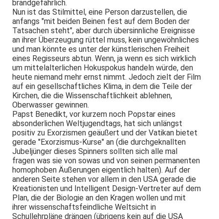
brandgefährlich.
Nun ist das Stilmittel, eine Person darzustellen, die
anfangs "mit beiden Beinen fest auf dem Boden der
Tatsachen steht", aber durch übersinnliche Ereignisse
an ihrer Überzeugung rüttel muss, kein ungewöhnliches
und man könnte es unter der künstlerischen Freiheit
eines Regisseurs abtun. Wenn, ja wenn es sich wirklich
um mittelalterlichen Hokuspokus handeln würde, den
heute niemand mehr ernst nimmt. Jedoch zielt der Film
auf ein gesellschaftliches Klima, in dem die Teile der
Kirchen, die die Wissenschaftlichkeit ablehnen,
Oberwasser gewinnen.
Papst Benedikt, vor kurzem noch Popstar eines
absonderlichen Weltjugendtags, hat sich unlängst
positiv zu Exorzismen geäußert und der Vatikan bietet
gerade "Exorzismus-Kurse" an (die durchgeknallten
Jubeljünger dieses Spinners sollten sich alle mal
fragen was sie von sowas und von seinen permanenten
homophoben Äußerungen eigentlich halten). Auf der
anderen Seite stehen vor allem in den USA gerade die
Kreationisten und Intelligent Design-Vertreter auf dem
Plan, die der Biologie an den Kragen wollen und mit
ihrer wissenschaftsfeindliche Weltsicht in
Schullehrpläne drängen (übrigens kein auf die USA