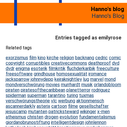
Hanno's blog
Hanno's Blog
Entries tagged as emilyrose
Related tags
exorzismus
film
kino
kirche
religion
backnang
cedric
comic
copyright
corruptibles
creativecommons
deathproof
dvd
dvdr
enigma
esoterik
filmkritik
fluchderkaribik
freeculture
freesoftware
grindhouse
homosexualität
iromance
jacksparrow
johnnydepp
keiraknightley
lug
marvel
mond
mondverschwörung
movies
murrhardt
musik
orlandobloom
piraten
piratesofthecaribbean
planetterror
rodriguez
spiderman
superman
tarantino
turing
tuxmas
verschwörungstheorie
vlc
werbung
aktionmensch
ascannerdarkly
asterix
cartoon
filme
gesellschafter
jesuscamp
mutanten
patricksteward
wikinger
x-men
atheismus
christen
drogen
evolution
fundamentalismus
giordanobrunostiftung
intelligentdesign
johnlennon