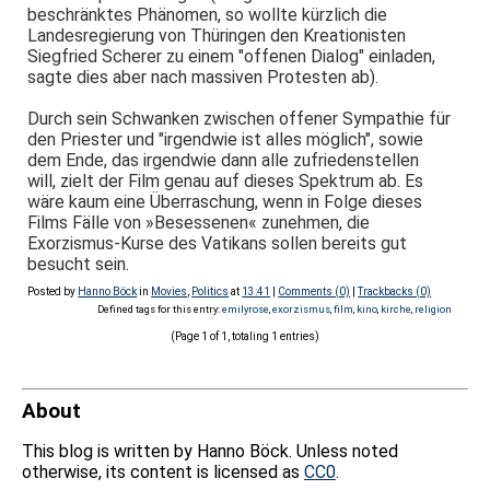
beschränktes Phänomen, so wollte kürzlich die
Landesregierung von Thüringen den Kreationisten
Siegfried Scherer zu einem "offenen Dialog" einladen,
sagte dies aber nach massiven Protesten ab).
Durch sein Schwanken zwischen offener Sympathie für
den Priester und "irgendwie ist alles möglich", sowie
dem Ende, das irgendwie dann alle zufriedenstellen
will, zielt der Film genau auf dieses Spektrum ab. Es
wäre kaum eine Überraschung, wenn in Folge dieses
Films Fälle von »Besessenen« zunehmen, die
Exorzismus-Kurse des Vatikans sollen bereits gut
besucht sein.
Posted by
Hanno Böck
in
Movies
,
Politics
at
13:41
|
Comments (0)
|
Trackbacks (0)
Defined tags for this entry:
emilyrose
,
exorzismus
,
film
,
kino
,
kirche
,
religion
(Page 1 of 1, totaling 1 entries)
About
This blog is written by Hanno Böck. Unless noted
otherwise, its content is licensed as
CC0
.