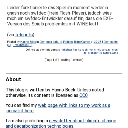
Leider funktionierte das Spiel im moment weder in
gnash noch swfdec (freie Flash-Player), jedoch wies
mich ein swfdec-Entwickler darauf hin, dass die EXE-
Version des Spiels problemlos mit WINE läuft.
(via
telepolis
)
Posted by
Hanno Böck
in
Computer culture
,
Politics
,
Retro Games
at
22:28
|
Comments
(0)
|
Trackbacks (0)
Defined tags for this entry:
faithfighter
,
flash
,
gnash
,
molleindustria
,
religion
,
religionskritik
,
swfdec
,
wine
(Page 1 of 1, totaling 1 entries)
About
This blog is written by Hanno Böck. Unless noted
otherwise, its content is licensed as
CC0
.
You can find my
web page with links to my work as a
journalist here
.
I am also publishing a
newsletter about climate change
and decarbonization technologies
.