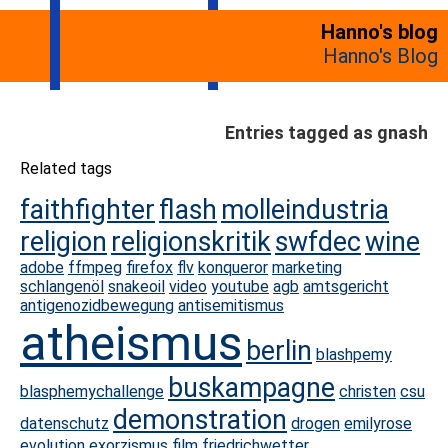
Hanno's blog
Hanno's Blog
Entries tagged as gnash
Related tags
faithfighter
flash
molleindustria
religion
religionskritik
swfdec
wine
adobe
ffmpeg
firefox
flv
konqueror
marketing
schlangenöl
snakeoil
video
youtube
agb
amtsgericht
antigenozidbewegung
antisemitismus
atheismus
berlin
blashpemy
buskampagne
blasphemychallenge
christen
csu
demonstration
datenschutz
drogen
emilyrose
evolution
exorzismus
film
friedrichwetter