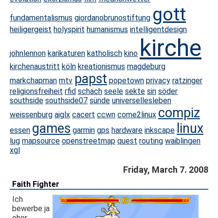
gott
fundamentalismus
giordanobrunostiftung
heiligergeist
holyspirit
humanismus
intelligentdesign
kirche
johnlennon
karikaturen
katholisch
kino
kirchenaustritt
köln
kreationismus
magdeburg
papst
markchapman
mtv
popetown
privacy
ratzinger
religionsfreiheit
rfid
schach
seele
sekte
sin
söder
southside
southside07
sünde
universellesleben
compiz
weissenburg
aiglx
cacert
ccwn
come2linux
games
linux
essen
garmin
gps
hardware
inkscape
lug
mapsource
openstreetmap
quest
routing
waiblingen
xgl
Friday, March 7. 2008
Faith Fighter
Ich
bewerbe ja
eher