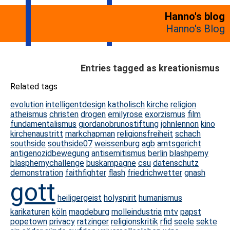
Hanno's blog
Hanno's Blog
Entries tagged as kreationismus
Related tags
evolution
intelligentdesign
katholisch
kirche
religion
atheismus
christen
drogen
emilyrose
exorzismus
film
fundamentalismus
giordanobrunostiftung
johnlennon
kino
kirchenaustritt
markchapman
religionsfreiheit
schach
southside
southside07
weissenburg
agb
amtsgericht
antigenozidbewegung
antisemitismus
berlin
blashpemy
blasphemychallenge
buskampagne
csu
datenschutz
demonstration
faithfighter
flash
friedrichwetter
gnash
gott
heiligergeist
holyspirit
humanismus
karikaturen
köln
magdeburg
molleindustria
mtv
papst
popetown
privacy
ratzinger
religionskritik
rfid
seele
sekte