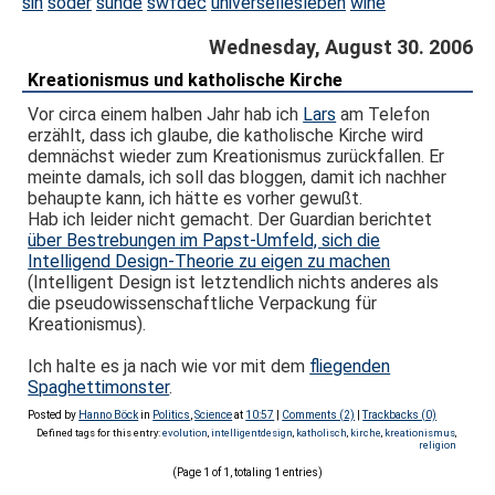
sin
söder
sünde
swfdec
universellesleben
wine
Wednesday, August 30. 2006
Kreationismus und katholische Kirche
Vor circa einem halben Jahr hab ich
Lars
am Telefon
erzählt, dass ich glaube, die katholische Kirche wird
demnächst wieder zum Kreationismus zurückfallen. Er
meinte damals, ich soll das bloggen, damit ich nachher
behaupte kann, ich hätte es vorher gewußt.
Hab ich leider nicht gemacht. Der Guardian berichtet
über Bestrebungen im Papst-Umfeld, sich die
Intelligend Design-Theorie zu eigen zu machen
(Intelligent Design ist letztendlich nichts anderes als
die pseudowissenschaftliche Verpackung für
Kreationismus).
Ich halte es ja nach wie vor mit dem
fliegenden
Spaghettimonster
.
Posted by
Hanno Böck
in
Politics
,
Science
at
10:57
|
Comments (2)
|
Trackbacks (0)
Defined tags for this entry:
evolution
,
intelligentdesign
,
katholisch
,
kirche
,
kreationismus
,
religion
(Page 1 of 1, totaling 1 entries)