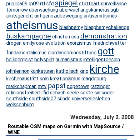
spiegel
publica09
rp09
rtl
sfd
stuttgart
surveillance
tomorrow
überwachung
überwachungskameras
agb
amtsgericht
antigenozidbewegung
antisemitismus
atheismus
blashpemy
blasphemychallenge
buskampagne
demonstration
christen
csu
drogen
emilyrose
evolution
exorzismus
friedrichwetter
gott
fundamentalismus
giordanobrunostiftung
heiligergeist
holyspirit
humanismus
intelligentdesign
kirche
johnlennon
karikaturen
katholisch
kino
kirchenaustritt
köln
kreationismus
magdeburg
papst
markchapman
mtv
popetown
ratzinger
religionsfreiheit
rfid
schach
seele
sekte
sin
söder
southside
southside07
sünde
universellesleben
weissenburg
Wednesday, July 2. 2008
Routable OSM maps on Garmin with MapSource /
WINE