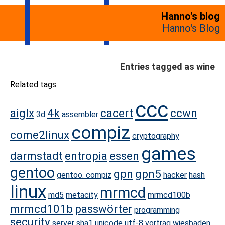
Hanno's blog
Hanno's Blog
Entries tagged as wine
Related tags
ccc
aiglx
4k
cacert
ccwn
3d
assembler
compiz
come2linux
cryptography
games
darmstadt
entropia
essen
gentoo
gpn
gpn5
gentoo. compiz
hacker
hash
linux
mrmcd
md5
metacity
mrmcd100b
mrmcd101b
passwörter
programming
security
server
sha1
unicode
utf-8
vortrag
wiesbaden