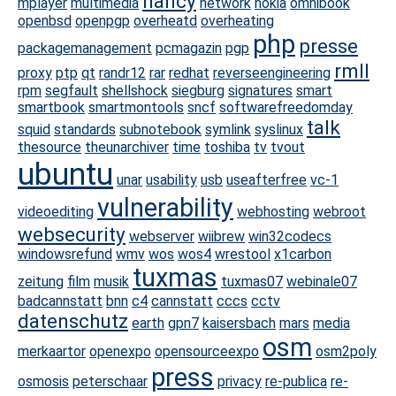
nancy
mplayer
multimedia
network
nokia
omnibook
openbsd
openpgp
overheatd
overheating
php
presse
packagemanagement
pcmagazin
pgp
rmll
proxy
ptp
qt
randr12
rar
redhat
reverseengineering
rpm
segfault
shellshock
siegburg
signatures
smart
smartbook
smartmontools
sncf
softwarefreedomday
talk
squid
standards
subnotebook
symlink
syslinux
thesource
theunarchiver
time
toshiba
tv
tvout
ubuntu
unar
usability
usb
useafterfree
vc-1
vulnerability
videoediting
webhosting
webroot
websecurity
webserver
wiibrew
win32codecs
windowsrefund
wmv
wos
wos4
wrestool
x1carbon
tuxmas
zeitung
film
musik
tuxmas07
webinale07
badcannstatt
bnn
c4
cannstatt
cccs
cctv
datenschutz
earth
gpn7
kaisersbach
mars
media
osm
merkaartor
openexpo
opensourceexpo
osm2poly
press
osmosis
peterschaar
privacy
re-publica
re-