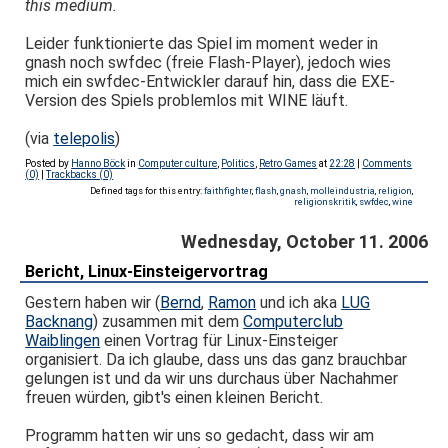
this medium.
Leider funktionierte das Spiel im moment weder in
gnash noch swfdec (freie Flash-Player), jedoch wies
mich ein swfdec-Entwickler darauf hin, dass die EXE-
Version des Spiels problemlos mit WINE läuft.
(via
telepolis
)
Posted by
Hanno Böck
in
Computer culture
,
Politics
,
Retro Games
at
22:28
|
Comments
(0)
|
Trackbacks (0)
Defined tags for this entry:
faithfighter
,
flash
,
gnash
,
molleindustria
,
religion
,
religionskritik
,
swfdec
,
wine
Wednesday, October 11. 2006
Bericht, Linux-Einsteigervortrag
Gestern haben wir (
Bernd
,
Ramon
und ich aka
LUG
Backnang
) zusammen mit dem
Computerclub
Waiblingen
einen Vortrag für Linux-Einsteiger
organisiert. Da ich glaube, dass uns das ganz brauchbar
gelungen ist und da wir uns durchaus über Nachahmer
freuen würden, gibt's einen kleinen Bericht.
Programm hatten wir uns so gedacht, dass wir am