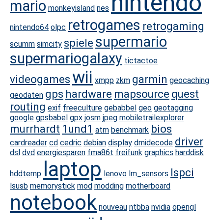
nintendo
mario
monkeyisland
nes
retrogames
retrogaming
nintendo64
olpc
supermario
spiele
scumm
simcity
supermariogalaxy
tictactoe
wii
videogames
garmin
xmpp
zkm
geocaching
gps
hardware
mapsource
quest
geodaten
routing
exif
freeculture
gebabbel
geo
geotagging
google
gpsbabel
gpx
josm
jpeg
mobiletrailexplorer
murrhardt
1und1
bios
atm
benchmark
driver
cardreader
cd
cedric
debian
display
dmidecode
dsl
dvd
energiesparen
fma86t
freifunk
graphics
harddisk
laptop
lspci
hddtemp
lenovo
lm_sensors
lsusb
memorystick
mod
modding
motherboard
notebook
nouveau
ntbba
nvidia
opengl