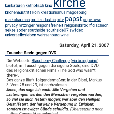
kirche
karikaturen
katholisch
kino
kirchenaustritt
köln
kreationismus
magdeburg
papst
markchapman
molleindustria
mtv
popetown
privacy
ratzinger
religionsfreiheit
religionskritik
rfid
schach
sekte
söder
southside
southside07
swfdec
universellesleben
weissenburg
wine
Saturday, April 21. 2007
Tausche Seele gegen DVD
Die Webseite
Blasphemy Challenge
(
via boingboing
)
bietet, im Tausch gegen die eigene Seele, eine DVD
des religionskritischen Films »The God who wasn't
there«.
Das ganze läuft folgendermaßen: In der Bibel, Markus
3, Vers 28 und 29, ist nachzulesen:
Amen, das sage ich euch: Alle Vergehen und
Lästerungen werden den Menschen vergeben werden,
so viel sie auch lästern mögen; wer aber den Heiligen
Geist lästert, der hat keine Vergebung in Ewigkeit,
sondern ist ewiger Sünde schuldig.
(Übersetzung nach
Luther, Copyright abgelaufen)