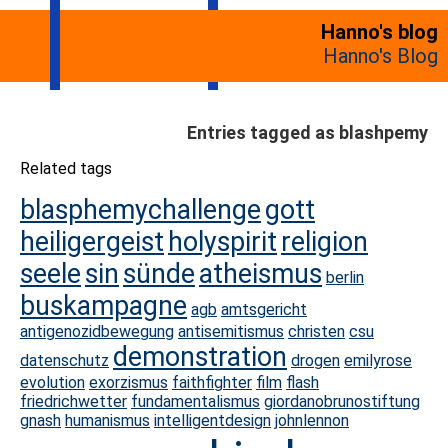
Hanno's blog
Hanno's Blog
Entries tagged as blashpemy
Related tags
blasphemychallenge
gott
heiligergeist
holyspirit
religion
seele
sin
sünde
atheismus
berlin
buskampagne
agb
amtsgericht
antigenozidbewegung
antisemitismus
christen
csu
demonstration
datenschutz
drogen
emilyrose
evolution
exorzismus
faithfighter
film
flash
friedrichwetter
fundamentalismus
giordanobrunostiftung
gnash
humanismus
intelligentdesign
johnlennon