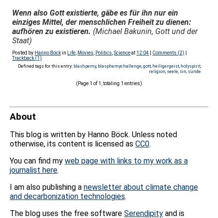
Wenn also Gott existierte, gäbe es für ihn nur ein
einziges Mittel, der menschlichen Freiheit zu dienen:
aufhören zu existieren.
(Michael Bakunin, Gott und der
Staat)
Posted by
Hanno Böck
in
Life
,
Movies
,
Politics
,
Science
at
12:04
|
Comments (2)
|
Trackback (1)
Defined tags for this entry:
blashpemy
,
blasphemychallenge
,
gott
,
heiligergeist
,
holyspirit
,
religion
,
seele
,
sin
,
sünde
(Page 1 of 1, totaling 1 entries)
About
This blog is written by Hanno Böck. Unless noted
otherwise, its content is licensed as
CC0
.
You can find my
web page with links to my work as a
journalist here
.
I am also publishing a
newsletter about climate change
and decarbonization technologies
.
The blog uses the free software
Serendipity
and is