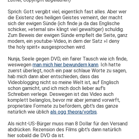
Sprich: Gott vergibt viel, eigentlich fast alles. Aber wer
die Existenz des heiligen Geistes verneint, der macht
sich der ewigen Sünde (ich finde ja da das Englische
schicker, »eternal sin« klingt viel gewaltiger) schuldig.
Zum Beweis der ewigen Sünde empfielt die Seite, ganz
modern, ein youtube-Video, in dem der Satz »I deny
the holy spirit« ausgesprochen wird.
Nunja, Seele gegen DVD, ein fairer Tausch wie ich finde,
weswegen
man mich hier bewundern kann
. Ich hatte
zuerst überlegt, noch ein paar schlaue Worte zu sagen,
hab mich dann aber entschieden, dass das
Videoblogging nicht so meine Welt ist, auf Englisch
schon garnicht, und ich mich doch lieber auf's
Schreiben verlege. Deswegen ist das Video auch
komplett belanglos, bevor mir aber jemand vorwirft,
proprietäre Formate zu befördern, gibt's das ganze
natürlich wie üblich
als ogg theora/vorbis
.
Als nicht-US-Bürger muss man 8 Dollar für den Versand
abdrücken. Rezension des Films gibt's dann natürlich
hier sobald die DVD da ist.