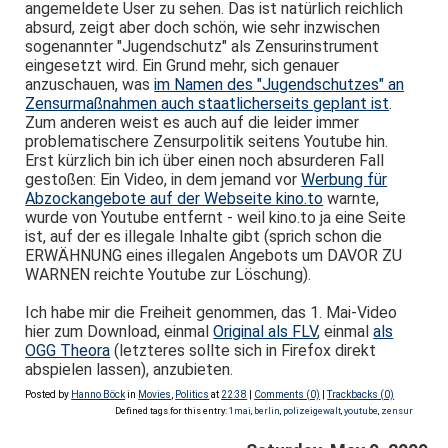
angemeldete User zu sehen. Das ist natürlich reichlich
absurd, zeigt aber doch schön, wie sehr inzwischen
sogenannter "Jugendschutz" als Zensurinstrument
eingesetzt wird. Ein Grund mehr, sich genauer
anzuschauen, was
im Namen des "Jugendschutzes" an
Zensurmaßnahmen auch staatlicherseits geplant ist
.
Zum anderen weist es auch auf die leider immer
problematischere Zensurpolitik seitens Youtube hin.
Erst kürzlich bin ich über einen noch absurderen Fall
gestoßen: Ein Video, in dem jemand vor
Werbung für
Abzockangebote auf der Webseite kino.to
warnte,
wurde von Youtube entfernt - weil kino.to ja eine Seite
ist, auf der es illegale Inhalte gibt (sprich schon die
ERWÄHNUNG eines illegalen Angebots um DAVOR ZU
WARNEN reichte Youtube zur Löschung).
Ich habe mir die Freiheit genommen, das 1. Mai-Video
hier zum Download, einmal
Original als FLV
, einmal
als
OGG Theora
(letzteres sollte sich in Firefox direkt
abspielen lassen), anzubieten.
Posted by
Hanno Böck
in
Movies
,
Politics
at
22:38
|
Comments (0)
|
Trackbacks (0)
Defined tags for this entry:
1mai
,
berlin
,
polizeigewalt
,
youtube
,
zensur