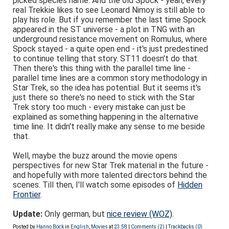
picked species name. And the old Spock - yeah, every
real Trekkie likes to see Leonard Nimoy is still able to
play his role. But if you remember the last time Spock
appeared in the ST universe - a plot in TNG with an
underground resistance movement on Romulus, where
Spock stayed - a quite open end - it's just predestined
to continue telling that story. ST11 doesn't do that.
Then there's this thing with the parallel time line -
parallel time lines are a common story methodology in
Star Trek, so the idea has potential. But it seems it's
just there so there's no need to stick with the Star
Trek story too much - every mistake can just be
explained as something happening in the alternative
time line. It didn't really make any sense to me beside
that.
Well, maybe the buzz around the movie opens
perspectives for new Star Trek material in the future -
and hopefully with more talented directors behind the
scenes. Till then, I'll watch some episodes of
Hidden
Frontier
.
Update:
Only german, but
nice review (WOZ)
.
Posted by
Hanno Böck
in
English
,
Movies
at
23:58
|
Comments (2)
|
Trackbacks (0)