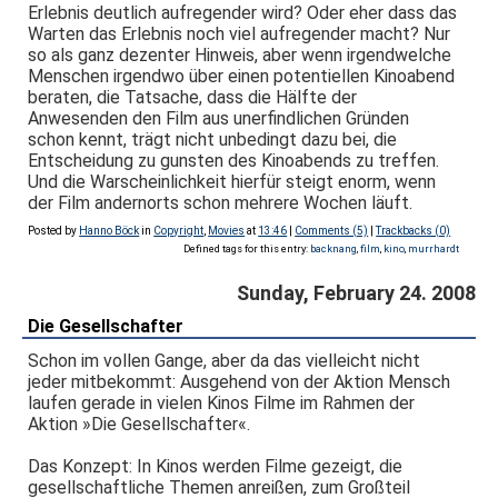
Erlebnis deutlich aufregender wird? Oder eher dass das
Warten das Erlebnis noch viel aufregender macht? Nur
so als ganz dezenter Hinweis, aber wenn irgendwelche
Menschen irgendwo über einen potentiellen Kinoabend
beraten, die Tatsache, dass die Hälfte der
Anwesenden den Film aus unerfindlichen Gründen
schon kennt, trägt nicht unbedingt dazu bei, die
Entscheidung zu gunsten des Kinoabends zu treffen.
Und die Warscheinlichkeit hierfür steigt enorm, wenn
der Film andernorts schon mehrere Wochen läuft.
Posted by
Hanno Böck
in
Copyright
,
Movies
at
13:46
|
Comments (5)
|
Trackbacks (0)
Defined tags for this entry:
backnang
,
film
,
kino
,
murrhardt
Sunday, February 24. 2008
Die Gesellschafter
Schon im vollen Gange, aber da das vielleicht nicht
jeder mitbekommt: Ausgehend von der Aktion Mensch
laufen gerade in vielen Kinos Filme im Rahmen der
Aktion »Die Gesellschafter«.
Das Konzept: In Kinos werden Filme gezeigt, die
gesellschaftliche Themen anreißen, zum Großteil