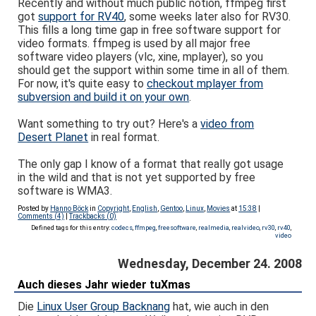
Recently and without much public notion, ffmpeg first
got
support for RV40
, some weeks later also for RV30.
This fills a long time gap in free software support for
video formats. ffmpeg is used by all major free
software video players (vlc, xine, mplayer), so you
should get the support within some time in all of them.
For now, it's quite easy to
checkout mplayer from
subversion and build it on your own
.
Want something to try out? Here's a
video from
Desert Planet
in real format.
The only gap I know of a format that really got usage
in the wild and that is not yet supported by free
software is WMA3.
Posted by
Hanno Böck
in
Copyright
,
English
,
Gentoo
,
Linux
,
Movies
at
15:38
|
Comments (4)
|
Trackbacks (0)
Defined tags for this entry:
codecs
,
ffmpeg
,
freesoftware
,
realmedia
,
realvideo
,
rv30
,
rv40
,
video
Wednesday, December 24. 2008
Auch dieses Jahr wieder tuXmas
Die
Linux User Group Backnang
hat, wie auch in den