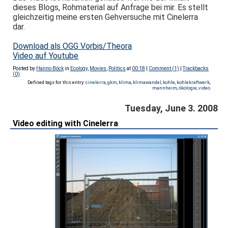
dieses Blogs, Rohmaterial auf Anfrage bei mir. Es stellt
gleichzeitig meine ersten Gehversuche mit Cinelerra
dar.
Download als OGG Vorbis/Theora
Video auf Youtube
Posted by
Hanno Böck
in
Ecology
,
Movies
,
Politics
at
00:18
|
Comment (1)
|
Trackbacks
(0)
Defined tags for this entry:
cinelerra
,
gkm
,
klima
,
klimawandel
,
kohle
,
kohlekraftwerk
,
mannheim
,
ökologie
,
video
Tuesday, June 3. 2008
Video editing with Cinelerra