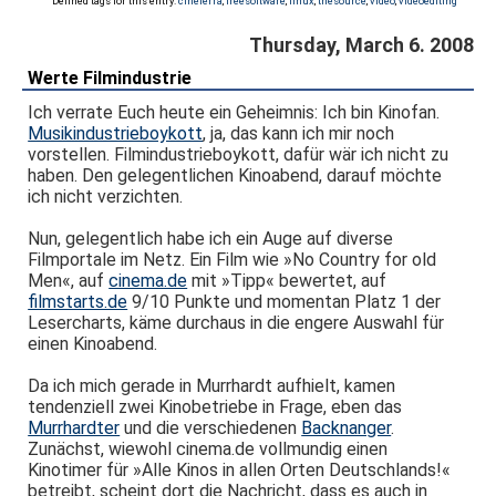
Defined tags for this entry:
cinelerra
,
freesoftware
,
linux
,
thesource
,
video
,
videoediting
Thursday, March 6. 2008
Werte Filmindustrie
Ich verrate Euch heute ein Geheimnis: Ich bin Kinofan.
Musikindustrieboykott
, ja, das kann ich mir noch
vorstellen. Filmindustrieboykott, dafür wär ich nicht zu
haben. Den gelegentlichen Kinoabend, darauf möchte
ich nicht verzichten.
Nun, gelegentlich habe ich ein Auge auf diverse
Filmportale im Netz. Ein Film wie »No Country for old
Men«, auf
cinema.de
mit »Tipp« bewertet, auf
filmstarts.de
9/10 Punkte und momentan Platz 1 der
Lesercharts, käme durchaus in die engere Auswahl für
einen Kinoabend.
Da ich mich gerade in Murrhardt aufhielt, kamen
tendenziell zwei Kinobetriebe in Frage, eben das
Murrhardter
und die verschiedenen
Backnanger
.
Zunächst, wiewohl cinema.de vollmundig einen
Kinotimer für »Alle Kinos in allen Orten Deutschlands!«
betreibt, scheint dort die Nachricht, dass es auch in