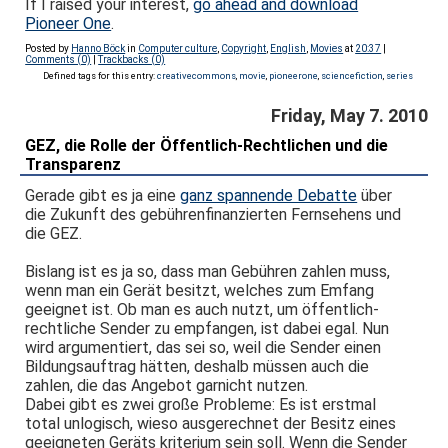
If I raised your interest,
go ahead and download
Pioneer One
.
Posted by
Hanno Böck
in
Computer culture
,
Copyright
,
English
,
Movies
at
20:37
|
Comments (0)
|
Trackbacks (0)
Defined tags for this entry:
creativecommons
,
movie
,
pioneerone
,
sciencefiction
,
series
Friday, May 7. 2010
GEZ, die Rolle der Öffentlich-Rechtlichen und die
Transparenz
Gerade gibt es ja eine
ganz spannende Debatte
über
die Zukunft des gebührenfinanzierten Fernsehens und
die GEZ.
Bislang ist es ja so, dass man Gebühren zahlen muss,
wenn man ein Gerät besitzt, welches zum Emfang
geeignet ist. Ob man es auch nutzt, um öffentlich-
rechtliche Sender zu empfangen, ist dabei egal. Nun
wird argumentiert, das sei so, weil die Sender einen
Bildungsauftrag hätten, deshalb müssen auch die
zahlen, die das Angebot garnicht nutzen.
Dabei gibt es zwei große Probleme: Es ist erstmal
total unlogisch, wieso ausgerechnet der Besitz eines
geeigneten Geräts kriterium sein soll. Wenn die Sender