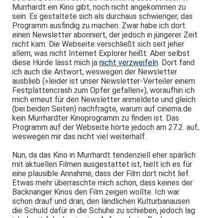
Murrhardt ein Kino gibt, noch nicht angekommen zu
sein. Es gestaltete sich als durchaus schwieriger, das
Programm ausfindig zu machen. Zwar habe ich dort
einen Newsletter abonniert, der jedoch in jüngerer Zeit
nicht kam. Die Webseite verschließt sich seit jeher
allem, was nicht Internet Explorer heißt. Aber selbst
diese Hürde lässt mich ja
nicht verzweifeln
. Dort fand
ich auch die Antwort, weswegen der Newsletter
ausblieb (»leider ist unser Newsletter-Verteiler einem
Festplattencrash zum Opfer gefallen«), woraufhin ich
mich erneut für den Newsletter anmeldete und gleich
(bei beiden Seiten) nachfragte, warum auf cinema.de
kein Murrhardter Kinoprogramm zu finden ist. Das
Programm auf der Webseite hörte jedoch am 27.2. auf,
weswegen mir das nicht viel weiterhalf.
Nun, da das Kino in Murrhardt tendenziell eher spärlich
mit aktuellen Filmen ausgestattet ist, hielt ich es für
eine plausible Annahme, dass der Film dort nicht lief.
Etwas mehr überraschte mich schon, dass keines der
Backnanger Kinos den Film zeigen wollte. Ich war
schon drauf und dran, den ländlichen Kulturbanausen
die Schuld dafür in die Schuhe zu schieben, jedoch lag