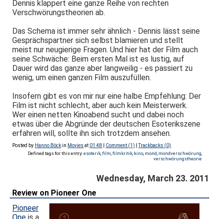
Dennis klappert eine ganze Reihe von rechten
Verschwörungstheorien ab.
Das Schema ist immer sehr ähnlich - Dennis lässt seine
Gesprächspartner sich selbst blamieren und stellt
meist nur neugierige Fragen. Und hier hat der Film auch
seine Schwäche: Beim ersten Mal ist es lustig, auf
Dauer wird das ganze aber langweilig - es passiert zu
wenig, um einen ganzen Film auszufüllen.
Insofern gibt es von mir nur eine halbe Empfehlung: Der
Film ist nicht schlecht, aber auch kein Meisterwerk.
Wer einen netten Kinoabend sucht und dabei noch
etwas über die Abgründe der deutschen Esoterikszene
erfahren will, sollte ihn sich trotzdem ansehen.
Posted by
Hanno Böck
in
Movies
at
01:48
|
Comment (1)
|
Trackbacks (0)
Defined tags for this entry:
esoterik
,
film
,
filmkritik
,
kino
,
mond
,
mondverschwörung
,
verschwörungstheorie
Wednesday, March 23. 2011
Review on Pioneer One
Pioneer
One
is a