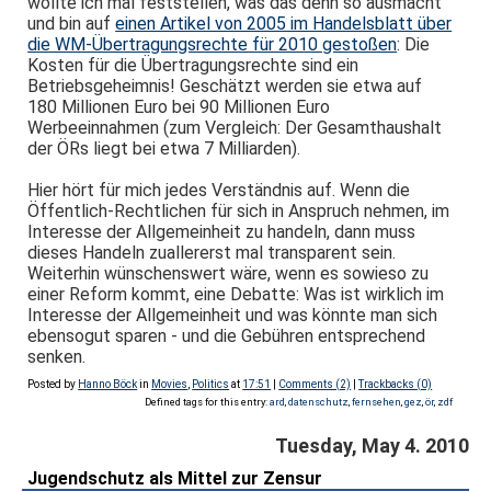
wollte ich mal feststellen, was das denn so ausmacht
und bin auf
einen Artikel von 2005 im Handelsblatt über
die WM-Übertragungsrechte für 2010 gestoßen
: Die
Kosten für die Übertragungsrechte sind ein
Betriebsgeheimnis! Geschätzt werden sie etwa auf
180 Millionen Euro bei 90 Millionen Euro
Werbeeinnahmen (zum Vergleich: Der Gesamthaushalt
der ÖRs liegt bei etwa 7 Milliarden).
Hier hört für mich jedes Verständnis auf. Wenn die
Öffentlich-Rechtlichen für sich in Anspruch nehmen, im
Interesse der Allgemeinheit zu handeln, dann muss
dieses Handeln zuallererst mal transparent sein.
Weiterhin wünschenswert wäre, wenn es sowieso zu
einer Reform kommt, eine Debatte: Was ist wirklich im
Interesse der Allgemeinheit und was könnte man sich
ebensogut sparen - und die Gebühren entsprechend
senken.
Posted by
Hanno Böck
in
Movies
,
Politics
at
17:51
|
Comments (2)
|
Trackbacks (0)
Defined tags for this entry:
ard
,
datenschutz
,
fernsehen
,
gez
,
ör
,
zdf
Tuesday, May 4. 2010
Jugendschutz als Mittel zur Zensur