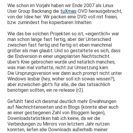
Wie schon im Vorjahr haben wir Ende 2007 als Linux
User Group Backnang die
tuXmas
-DVD herausgebracht,
von der Idee her: Wir packen eine DVD voll mit freien,
bzw. zumindest frei kopierbaren Inhalten.
Wie das bei solchen Projekten so ist, »eigentlich« war
man schon lange fast fertig, aber der Unterschied
zwischen fast fertig und fertig ist eben manchmal
größer als man glaubt. Und so gestaltete es sich, dass
die Endversion in einer ungeplanten Nachtschicht
über's Knie gebrochen wurde und natürlich manches,
was man mal vorhatte, nicht zur Umsetzung kam.
Die Ursprungsversion war dann auch prompt nicht unter
Windows lesbar (hey, woher soll ich sowas wissen?),
aber inzwischen gibt's für alle, die das tatsächlich
benötigen sollten, ein re-release (r2).
Gefühlt fand ich diesmal deutlich mehr Erwähnungen
auf Nachrichtenseiten und in Blogs (könnte aber auch
an einer gestiegenen Zahl von Bloggern liegen),
Downloadstatistiken hab ich keine, da wir die
Verbindungen zu Mirrors von letztem Jahr nutzen
konnten, liefen alle Downloads außerhalb meiner