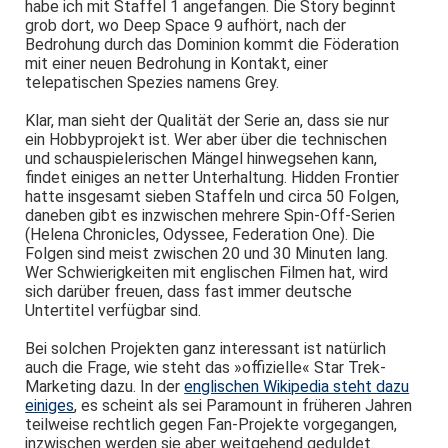
habe ich mit Staffel 1 angefangen. Die Story beginnt
grob dort, wo Deep Space 9 aufhört, nach der
Bedrohung durch das Dominion kommt die Föderation
mit einer neuen Bedrohung in Kontakt, einer
telepatischen Spezies namens Grey.
Klar, man sieht der Qualität der Serie an, dass sie nur
ein Hobbyprojekt ist. Wer aber über die technischen
und schauspielerischen Mängel hinwegsehen kann,
findet einiges an netter Unterhaltung. Hidden Frontier
hatte insgesamt sieben Staffeln und circa 50 Folgen,
daneben gibt es inzwischen mehrere Spin-Off-Serien
(Helena Chronicles, Odyssee, Federation One). Die
Folgen sind meist zwischen 20 und 30 Minuten lang.
Wer Schwierigkeiten mit englischen Filmen hat, wird
sich darüber freuen, dass fast immer deutsche
Untertitel verfügbar sind.
Bei solchen Projekten ganz interessant ist natürlich
auch die Frage, wie steht das »offizielle« Star Trek-
Marketing dazu. In der
englischen Wikipedia steht dazu
einiges
, es scheint als sei Paramount in früheren Jahren
teilweise rechtlich gegen Fan-Projekte vorgegangen,
inzwischen werden sie aber weitgehend geduldet.