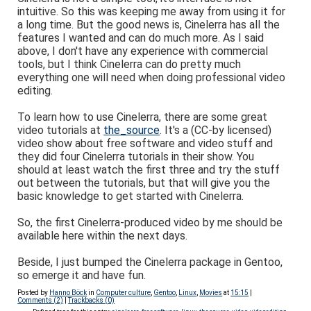
intuitive. So this was keeping me away from using it for
a long time. But the good news is, Cinelerra has all the
features I wanted and can do much more. As I said
above, I don't have any experience with commercial
tools, but I think Cinelerra can do pretty much
everything one will need when doing professional video
editing.
To learn how to use Cinelerra, there are some great
video tutorials at
the_source
. It's a (CC-by licensed)
video show about free software and video stuff and
they did four Cinelerra tutorials in their show. You
should at least watch the first three and try the stuff
out between the tutorials, but that will give you the
basic knowledge to get started with Cinelerra.
So, the first Cinelerra-produced video by me should be
available here within the next days.
Beside, I just bumped the Cinelerra package in Gentoo,
so emerge it and have fun.
Posted by
Hanno Böck
in
Computer culture
,
Gentoo
,
Linux
,
Movies
at
15:15
|
Comments (2)
|
Trackbacks (0)