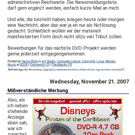
administrativen Reichweite. Die Newsmeldungsliste
darf gern ergänzt werden, einfach kurze Mail an mich.
Und alle, die bestellt haben, kriegen heute oder morgen
eine Nachricht, aber das war ja eh nur als Notlösung
gedacht. Schließlich wollen wir der materiell
manifestierten Form doch nicht allzu viel Tribut zollen.
Bewerbungen für das nächste DVD-Projekt werden
gerne jederzeit entgegengenommen.
Posted by
Hanno Böck
in
Art
,
Books
,
Computer culture
,
Copyright
,
Linux
,
Movies
,
Music
at
00:38
|
Comments (0)
|
Trackbacks (0)
Defined tags for this entry:
copyright
,
creativecommons
,
freeculture
,
lug
,
tuxmas
,
tuxmas07
Wednesday, November 21. 2007
Mißverständliche Werbung
Also, als
ich neben
stehende
Anzeige
eben sah,
war ich
zunächst