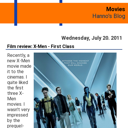
Movies
Hanno's Blog
Wednesday, July 20. 2011
Film review: X-Men - First Class
Recently, a
new X-Men
movie made
it to the
cinemas. I
quite liked
the first
three X-
Men
movies. I
wasn't very
impressed
by the
prequel-