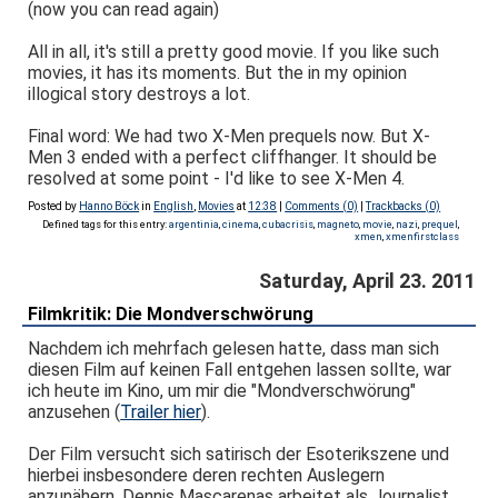
(now you can read again)
All in all, it's still a pretty good movie. If you like such
movies, it has its moments. But the in my opinion
illogical story destroys a lot.
Final word: We had two X-Men prequels now. But X-
Men 3 ended with a perfect cliffhanger. It should be
resolved at some point - I'd like to see X-Men 4.
Posted by
Hanno Böck
in
English
,
Movies
at
12:38
|
Comments (0)
|
Trackbacks (0)
Defined tags for this entry:
argentinia
,
cinema
,
cubacrisis
,
magneto
,
movie
,
nazi
,
prequel
,
xmen
,
xmenfirstclass
Saturday, April 23. 2011
Filmkritik: Die Mondverschwörung
Nachdem ich mehrfach gelesen hatte, dass man sich
diesen Film auf keinen Fall entgehen lassen sollte, war
ich heute im Kino, um mir die "Mondverschwörung"
anzusehen (
Trailer hier
).
Der Film versucht sich satirisch der Esoterikszene und
hierbei insbesondere deren rechten Auslegern
anzunähern. Dennis Mascarenas arbeitet als Journalist