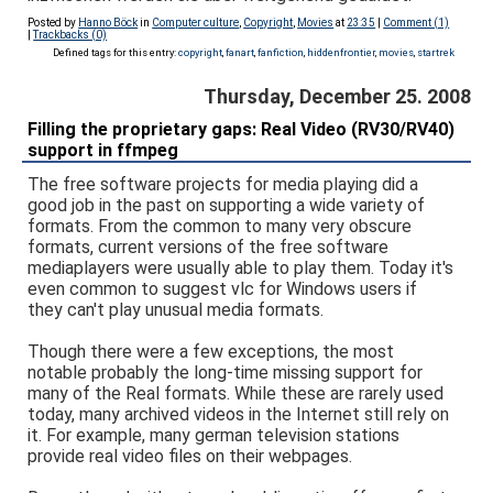
Posted by
Hanno Böck
in
Computer culture
,
Copyright
,
Movies
at
23:35
|
Comment (1)
|
Trackbacks (0)
Defined tags for this entry:
copyright
,
fanart
,
fanfiction
,
hiddenfrontier
,
movies
,
startrek
Thursday, December 25. 2008
Filling the proprietary gaps: Real Video (RV30/RV40)
support in ffmpeg
The free software projects for media playing did a
good job in the past on supporting a wide variety of
formats. From the common to many very obscure
formats, current versions of the free software
mediaplayers were usually able to play them. Today it's
even common to suggest vlc for Windows users if
they can't play unusual media formats.
Though there were a few exceptions, the most
notable probably the long-time missing support for
many of the Real formats. While these are rarely used
today, many archived videos in the Internet still rely on
it. For example, many german television stations
provide real video files on their webpages.