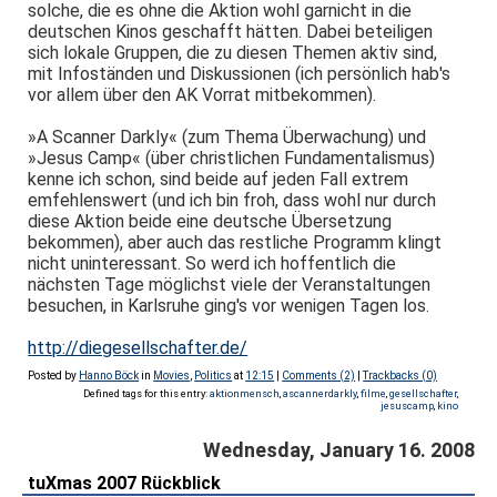
solche, die es ohne die Aktion wohl garnicht in die
deutschen Kinos geschafft hätten. Dabei beteiligen
sich lokale Gruppen, die zu diesen Themen aktiv sind,
mit Infoständen und Diskussionen (ich persönlich hab's
vor allem über den AK Vorrat mitbekommen).
»A Scanner Darkly« (zum Thema Überwachung) und
»Jesus Camp« (über christlichen Fundamentalismus)
kenne ich schon, sind beide auf jeden Fall extrem
emfehlenswert (und ich bin froh, dass wohl nur durch
diese Aktion beide eine deutsche Übersetzung
bekommen), aber auch das restliche Programm klingt
nicht uninteressant. So werd ich hoffentlich die
nächsten Tage möglichst viele der Veranstaltungen
besuchen, in Karlsruhe ging's vor wenigen Tagen los.
http://diegesellschafter.de/
Posted by
Hanno Böck
in
Movies
,
Politics
at
12:15
|
Comments (2)
|
Trackbacks (0)
Defined tags for this entry:
aktionmensch
,
ascannerdarkly
,
filme
,
gesellschafter
,
jesuscamp
,
kino
Wednesday, January 16. 2008
tuXmas 2007 Rückblick