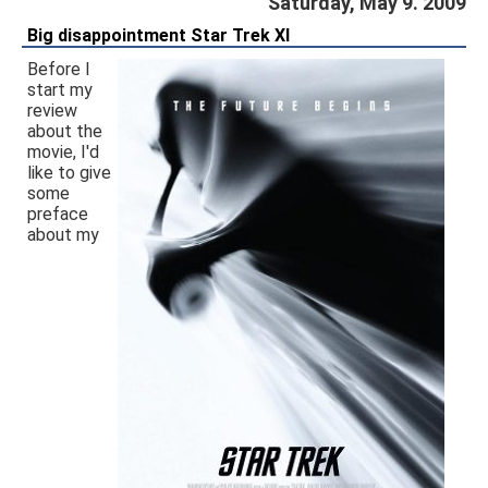
Saturday, May 9. 2009
Big disappointment Star Trek XI
Before I
start my
review
about the
movie, I'd
like to give
some
preface
about my