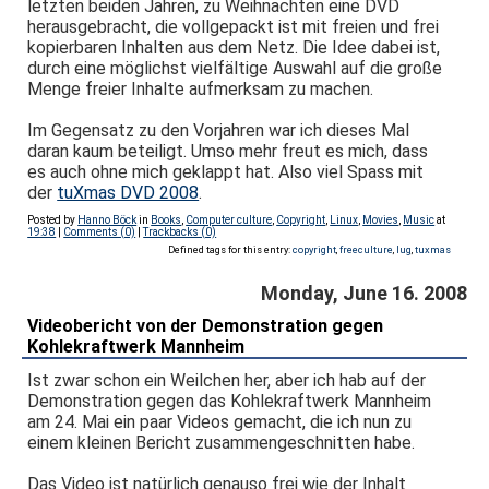
letzten beiden Jahren, zu Weihnachten eine DVD
herausgebracht, die vollgepackt ist mit freien und frei
kopierbaren Inhalten aus dem Netz. Die Idee dabei ist,
durch eine möglichst vielfältige Auswahl auf die große
Menge freier Inhalte aufmerksam zu machen.
Im Gegensatz zu den Vorjahren war ich dieses Mal
daran kaum beteiligt. Umso mehr freut es mich, dass
es auch ohne mich geklappt hat. Also viel Spass mit
der
tuXmas DVD 2008
.
Posted by
Hanno Böck
in
Books
,
Computer culture
,
Copyright
,
Linux
,
Movies
,
Music
at
19:38
|
Comments (0)
|
Trackbacks (0)
Defined tags for this entry:
copyright
,
freeculture
,
lug
,
tuxmas
Monday, June 16. 2008
Videobericht von der Demonstration gegen
Kohlekraftwerk Mannheim
Ist zwar schon ein Weilchen her, aber ich hab auf der
Demonstration gegen das Kohlekraftwerk Mannheim
am 24. Mai ein paar Videos gemacht, die ich nun zu
einem kleinen Bericht zusammengeschnitten habe.
Das Video ist natürlich genauso frei wie der Inhalt