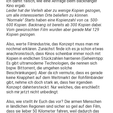
ich damit falsch, wie eine Anfrage beim Backnanger
Kino ergab:
Leider hat der Verleih aber zu wenige Kopien gezogen,
um alle interessierten Orte beliefern zu können.
"Normale" Starts haben eine Kopienzahl von ca. 500-
600 Kopien. Backnang ist bereits ab 300 Kopien dabei.
Vom gewünschten Film wurden aber gerade Mal 129
Kopien gezogen.
Also, werte Filmindustrie, das Konzept muss man mir
nochmal erklären. Zunächst finde ich es ja schon etwas
anachronistisch, dass Kinos scheinbar immer noch mit
Kopien in endlichen Stückzahlen hantieren (Geheimtipp:
Es gibt ultramoderne Technologien, die nennen sich
bspw. Bittorrent, die umgehen solche
Beschränkungen). Aber da ich vermute, dass es gerade
keine Knappheit auf dem Weltmarkt der Rohfilmbänder
gibt, nehme ich doch stark an, dass hier irgendein
Konzept dahintersteckt. Nur welches, das erschließt
sich mir jetzt nicht unbedingt.
Also, wie stellt ihr Euch das vor? Die armen Menschen
in ländlichen Regionen sind sicher so geil auf den Film,
dass sie lieber 50 Kilometer fahren, weil dadurch das