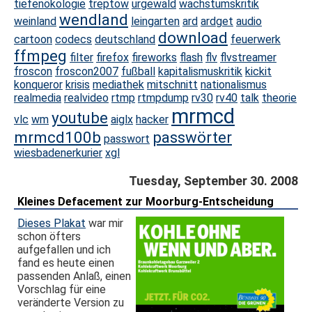
tiefenökologie
treptow
urgewald
wachstumskritik
wendland
weinland
leingarten
ard
ardget
audio
download
cartoon
codecs
deutschland
feuerwerk
ffmpeg
filter
firefox
fireworks
flash
flv
flvstreamer
froscon
froscon2007
fußball
kapitalismuskritik
kickit
konqueror
krisis
mediathek
mitschnitt
nationalismus
realmedia
realvideo
rtmp
rtmpdump
rv30
rv40
talk
theorie
mrmcd
youtube
vlc
wm
aiglx
hacker
mrmcd100b
passwörter
passwort
wiesbadenerkurier
xgl
Tuesday, September 30. 2008
Kleines Defacement zur Moorburg-Entscheidung
Dieses Plakat
war mir
schon öfters
aufgefallen und ich
fand es heute einen
passenden Anlaß, einen
Vorschlag für eine
veränderte Version zu