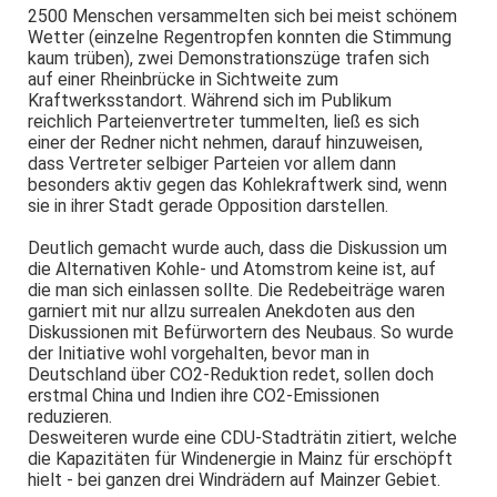
2500 Menschen versammelten sich bei meist schönem
Wetter (einzelne Regentropfen konnten die Stimmung
kaum trüben), zwei Demonstrationszüge trafen sich
auf einer Rheinbrücke in Sichtweite zum
Kraftwerksstandort. Während sich im Publikum
reichlich Parteienvertreter tummelten, ließ es sich
einer der Redner nicht nehmen, darauf hinzuweisen,
dass Vertreter selbiger Parteien vor allem dann
besonders aktiv gegen das Kohlekraftwerk sind, wenn
sie in ihrer Stadt gerade Opposition darstellen.
Deutlich gemacht wurde auch, dass die Diskussion um
die Alternativen Kohle- und Atomstrom keine ist, auf
die man sich einlassen sollte. Die Redebeiträge waren
garniert mit nur allzu surrealen Anekdoten aus den
Diskussionen mit Befürwortern des Neubaus. So wurde
der Initiative wohl vorgehalten, bevor man in
Deutschland über CO2-Reduktion redet, sollen doch
erstmal China und Indien ihre CO2-Emissionen
reduzieren.
Desweiteren wurde eine CDU-Stadträtin zitiert, welche
die Kapazitäten für Windenergie in Mainz für erschöpft
hielt - bei ganzen drei Windrädern auf Mainzer Gebiet.