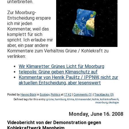
unterbreiten.
Zur Moorburg-
Entscheidung erspare
ich mir jeden
Kommentar, weil das
komplett für sich
spricht. Ich erlaube mir
aber, ein paar andere
Kommentare zum Verhältnis Grüne / Kohlekraft zu
verlinken:
Wir Klimaretter: Grünes Licht für Moorburg
telepolis: Grüne geben Klimaschutz auf
Kommentar von Henrik Paulitz / IPPNW, nicht zur
aktuellen Entscheidung, aber lesenswert
Posted by
Hanno Böck
in
Ecology
,
Politics
at
17:42
|
Comments (3)
|
Trackbacks (0)
Defined tags for this entry:
grüne
,
hamburg
,
klima
,
klimawandel
,
kohle
,
kohlekraftwerk
,
moorburg
,
ökologie
Monday, June 16. 2008
Videobericht von der Demonstration gegen
Kohlekraftwerk Mannheim