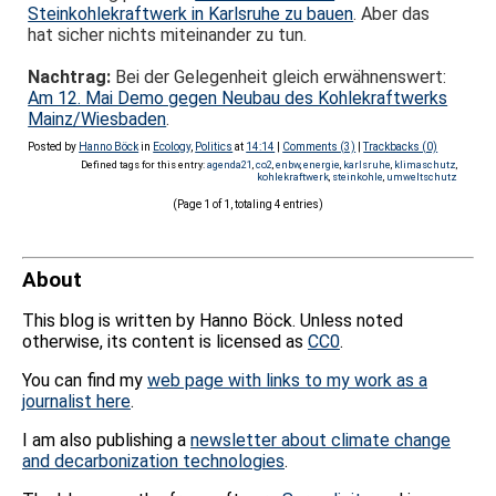
Steinkohlekraftwerk in Karlsruhe zu bauen
. Aber das
hat sicher nichts miteinander zu tun.
Nachtrag:
Bei der Gelegenheit gleich erwähnenswert:
Am 12. Mai Demo gegen Neubau des Kohlekraftwerks
Mainz/Wiesbaden
.
Posted by
Hanno Böck
in
Ecology
,
Politics
at
14:14
|
Comments (3)
|
Trackbacks (0)
Defined tags for this entry:
agenda21
,
co2
,
enbw
,
energie
,
karlsruhe
,
klimaschutz
,
kohlekraftwerk
,
steinkohle
,
umweltschutz
(Page 1 of 1, totaling 4 entries)
About
This blog is written by Hanno Böck. Unless noted
otherwise, its content is licensed as
CC0
.
You can find my
web page with links to my work as a
journalist here
.
I am also publishing a
newsletter about climate change
and decarbonization technologies
.