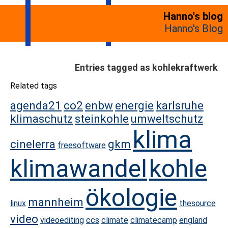
Hanno's blog
Hanno's Blog
Entries tagged as kohlekraftwerk
Related tags
agenda21
co2
enbw
energie
karlsruhe
klimaschutz
steinkohle
umweltschutz
klima
cinelerra
gkm
freesoftware
klimawandel
kohle
ökologie
mannheim
linux
thesource
video
videoediting
ccs
climate
climatecamp
england