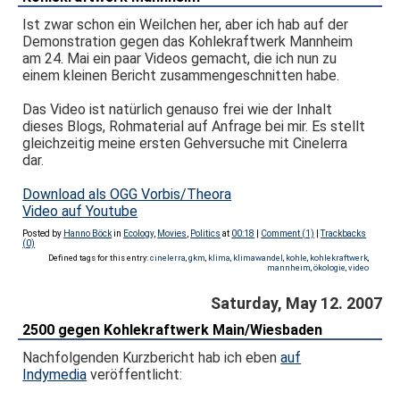
Ist zwar schon ein Weilchen her, aber ich hab auf der
Demonstration gegen das Kohlekraftwerk Mannheim
am 24. Mai ein paar Videos gemacht, die ich nun zu
einem kleinen Bericht zusammengeschnitten habe.
Das Video ist natürlich genauso frei wie der Inhalt
dieses Blogs, Rohmaterial auf Anfrage bei mir. Es stellt
gleichzeitig meine ersten Gehversuche mit Cinelerra
dar.
Download als OGG Vorbis/Theora
Video auf Youtube
Posted by
Hanno Böck
in
Ecology
,
Movies
,
Politics
at
00:18
|
Comment (1)
|
Trackbacks
(0)
Defined tags for this entry:
cinelerra
,
gkm
,
klima
,
klimawandel
,
kohle
,
kohlekraftwerk
,
mannheim
,
ökologie
,
video
Saturday, May 12. 2007
2500 gegen Kohlekraftwerk Main/Wiesbaden
Nachfolgenden Kurzbericht hab ich eben
auf
Indymedia
veröffentlicht: