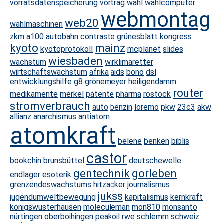
vorratsdatenspeicherung
vortrag
wahl
wahlcomputer
webmontag
web20
wahlmaschinen
zkm
a100
autobahn
contraste
grünesblatt
kongress
kyoto
mainz
kyotoprotokoll
mcplanet
slides
wiesbaden
wachstum
wirklimaretter
wirtschaftswachstum
afrika
aids
bono
dsl
entwicklungshilfe
g8
grönemeyer
heiligendamm
router
medikamente
merkel
patente
pharma
rostock
stromverbrauch
auto
benzin
loremo
pkw
23c3
akw
allianz
anarchismus
antiatom
atomkraft
belene
benken
biblis
castor
bookchin
brunsbüttel
deutschewelle
gentechnik
gorleben
endlager
esoterik
grenzendeswachstums
hitzacker
journalismus
jukss
jugendumweltbewegung
kapitalismus
kernkraft
königswusterhausen
moleculeman
mon810
monsanto
nürtingen
oberboihingen
peakoil
rwe
schlemm
schweiz