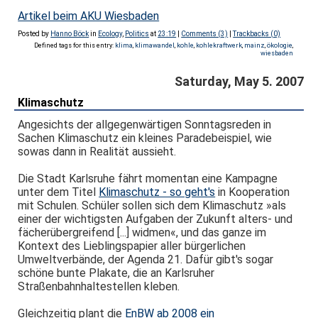
Artikel beim AKU Wiesbaden
Posted by
Hanno Böck
in
Ecology
,
Politics
at
23:19
|
Comments (3)
|
Trackbacks (0)
Defined tags for this entry:
klima
,
klimawandel
,
kohle
,
kohlekraftwerk
,
mainz
,
ökologie
,
wiesbaden
Saturday, May 5. 2007
Klimaschutz
Angesichts der allgegenwärtigen Sonntagsreden in
Sachen Klimaschutz ein kleines Paradebeispiel, wie
sowas dann in Realität aussieht.
Die Stadt Karlsruhe fährt momentan eine Kampagne
unter dem Titel
Klimaschutz - so geht's
in Kooperation
mit Schulen. Schüler sollen sich dem Klimaschutz »als
einer der wichtigsten Aufgaben der Zukunft alters- und
fächerübergreifend [...] widmen«, und das ganze im
Kontext des Lieblingspapier aller bürgerlichen
Umweltverbände, der Agenda 21. Dafür gibt's sogar
schöne bunte Plakate, die an Karlsruher
Straßenbahnhaltestellen kleben.
Gleichzeitig plant die
EnBW ab 2008 ein