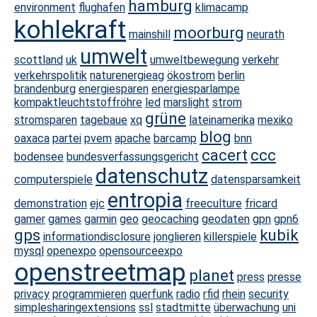
hamburg
environment
flughafen
klimacamp
kohlekraft
moorburg
mainshill
neurath
umwelt
scottland
uk
umweltbewegung
verkehr
verkehrspolitik
naturenergieag
ökostrom
berlin
brandenburg
energiesparen
energiesparlampe
kompaktleuchtstoffröhre
led
marslight
strom
grüne
stromsparen
tagebaue
xq
lateinamerika
mexiko
blog
oaxaca
partei
pvem
apache
barcamp
bnn
cacert
ccc
bodensee
bundesverfassungsgericht
datenschutz
computerspiele
datensparsamkeit
entropia
demonstration
ejc
freeculture
fricard
gamer
games
garmin
geo
geocaching
geodaten
gpn
gpn6
gps
kubik
informationdisclosure
jonglieren
killerspiele
mysql
openexpo
opensourceexpo
openstreetmap
planet
press
presse
privacy
programmieren
querfunk
radio
rfid
rhein
security
simplesharingextensions
ssl
stadtmitte
überwachung
uni