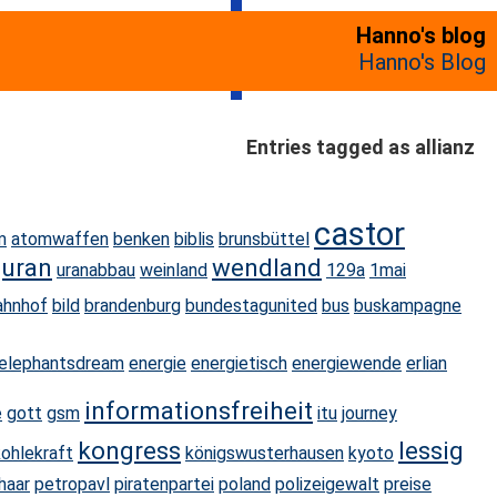
Hanno's blog
Hanno's Blog
Entries tagged as allianz
castor
m
atomwaffen
benken
biblis
brunsbüttel
uran
wendland
uranabbau
weinland
129a
1mai
ahnhof
bild
brandenburg
bundestagunited
bus
buskampagne
elephantsdream
energie
energietisch
energiewende
erlian
informationsfreiheit
e
gott
gsm
itu
journey
kongress
lessig
kohlekraft
königswusterhausen
kyoto
haar
petropavl
piratenpartei
poland
polizeigewalt
preise