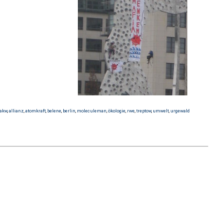
akw
,
allianz
,
atomkraft
,
belene
,
berlin
,
moleculeman
,
ökologie
,
rwe
,
treptow
,
umwelt
,
urgewald