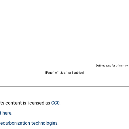
Defined tags for this entry:
(Page 1 of 1, totaling 1 entries)
its content is licensed as
CC0
.
t here
.
ecarbonization technologies
.