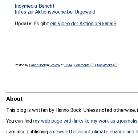
Indymedia-Bericht
Infos zur Aktionswoche bei Urgewald
Update:
Es gibt
ein Video der Aktion bei kanalB
.
Posted by
Hanno Böck
in
Ecology
at
12:34
|
Comments (0)
|
Trackbacks (0)
About
This blog is written by Hanno Böck. Unless noted otherwise, 
You can find my
web page with links to my work as a journalis
I am also publishing a
newsletter about climate change and d