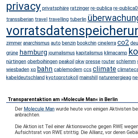
privacy
privatsphäre
ratzinger
re-publica
re-publica
überwachun
transsiberian
travel
travelling
tuberlin
vorratsdatenspeicheru
co2
zimmer
anarchismus
auto
benzin
bookchin
cinelerra
deu
ko
hamburg
grüne
journalismus
kapitalismus
klimacamp
nürtingen
oberboihingen
peakoil
pkw
presse
router
schlemm
bahn
climate
wiesbaden
xq
cablemodem
ccs
climatec
kabeldeutschland
kyotoprotokoll
mainshill
naturenergieag
ne
Transparentaktion am »Molecule Man« in Berlin
Der
Molecule Man
wurde heute von einigen Aktivisten be
anbrachten.
Die Aktion ist Teil einer Aktionswoche gegen RWE wegen 
Aufsichtsrat von RWE strittig. Die Allianz, vor deren Geb