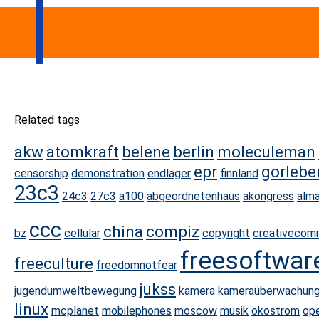
Related tags
akw
atomkraft
belene
berlin
moleculeman
epr
gorlebe
censorship
demonstration
endlager
finnland
23c3
24c3
27c3
a100
abgeordnetenhaus
akongress
alm
ccc
china
compiz
bz
cellular
copyright
creativeco
freesoftwar
freeculture
freedomnotfear
jukss
jugendumweltbewegung
kamera
kameraüberwachun
linux
mcplanet
mobilephones
moscow
musik
ökostrom
op