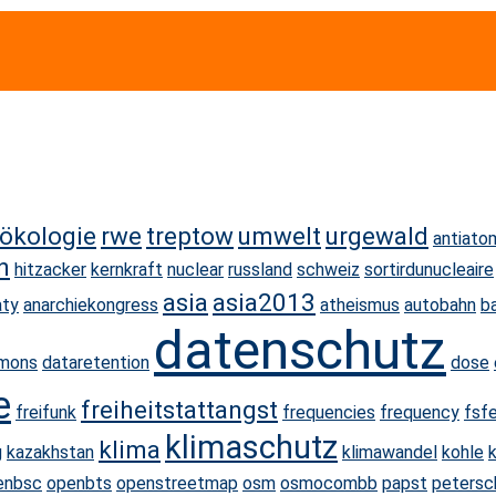
ökologie
rwe
treptow
umwelt
urgewald
antiato
n
hitzacker
kernkraft
nuclear
russland
schweiz
sortirdunucleaire
asia
asia2013
aty
anarchiekongress
atheismus
autobahn
b
datenschutz
mmons
dataretention
dose
e
freiheitstattangst
freifunk
frequencies
frequency
fsf
klimaschutz
klima
g
kazakhstan
klimawandel
kohle
enbsc
openbts
openstreetmap
osm
osmocombb
papst
petersc