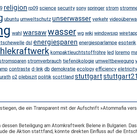
religion
09
rp09
science
security
sony
springer
strom
stromn
g
unserwasser
ubuntu
umweltschutz
verkehr
videoüberw
ng
wasser
warsaw
wahl
wg
wiki
windowsxp
wiretap
energiesparen
tschewelle
dsl
energiesparlampe
esoterik
hlekraftwerk
kompaktleuchtstoffröhre
led
loremo
ma
stromsparen
stromverbrauch
tiefenökologie
umweltbewegung
amp
contraste
d-link
db
demokratie
ecology
efficiency
eletricit
stuttgart
stuttgart2
urath
o2
plebiszit
politik
scottland
stiegen, die ein Transparent mit der Aufschrift »Atommafia ver
dessen Beteiligung am Atomkraftwerk Belene in Bulgarien. Das 
äude die Aktion stattfand, könnte direkten Einfluss auf die Ents