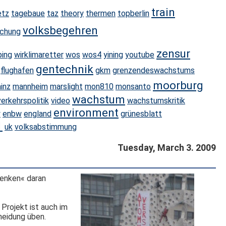
train
etz
tagebaue
taz
theory
thermen
topberlin
volksbegehren
achung
zensur
ping
wirklimaretter
wos
wos4
yining
youtube
gentechnik
flughafen
gkm
grenzendeswachstums
moorburg
inz
mannheim
marslight
mon810
monsanto
wachstum
verkehrspolitik
video
wachstumskritik
environment
y
enbw
england
grünesblatt
1
uk
volksabstimmung
Tuesday, March 3. 2009
senken« daran
Projekt ist auch im
cheidung üben.