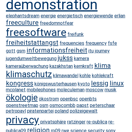
demonstration
elephantsdream
energie
energietisch
energiewende
erlian
freeculture
freedomnotfear
freesoftware
freifunk
freiheitstattangst
frequencies
frequency
fsfe
informationsfreiheit
gott
gsm
itu
journey
jukss
jugendumweltbewegung
kamera
klima
kameraüberwachung
kazakhstan
kernkraft
klimaschutz
klimawandel
kohle
kohlekraft
kongress
lessig
linux
königswusterhausen
kyoto
mcplanet
mobilephones
moleculeman
moscow
musik
ökologie
ökostrom
openbsc
openbts
openstreetmap
osm
osmocombb
papst
peterschaar
petropavl
piratenpartei
poland
polizeigewalt
privacy
privatsphäre
ratzinger
re-publica
re-
religion
publica09
rp09
rwe
science
security
sony