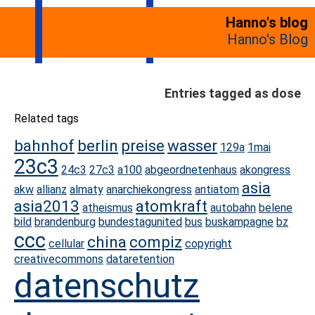
Hanno's blog
Hanno's Blog
Entries tagged as dose
Related tags
bahnhof
berlin
preise
wasser
129a
1mai
23c3
24c3
27c3
a100
abgeordnetenhaus
akongress
asia
akw
allianz
almaty
anarchiekongress
antiatom
asia2013
atomkraft
atheismus
autobahn
belene
bild
brandenburg
bundestagunited
bus
buskampagne
bz
ccc
china
compiz
cellular
copyright
creativecommons
dataretention
datenschutz