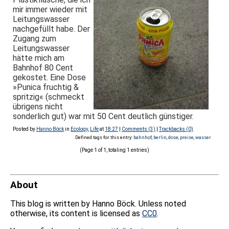
mir immer wieder mit
Leitungswasser
nachgefüllt habe. Der
Zugang zum
Leitungswasser
hätte mich am
Bahnhof 80 Cent
gekostet. Eine Dose
»Punica fruchtig &
spritzig« (schmeckt
übrigens nicht
sonderlich gut) war mit 50 Cent deutlich günstiger.
Posted by
Hanno Böck
in
Ecology
,
Life
at
18:27
|
Comments (3)
|
Trackbacks (0)
Defined tags for this entry:
bahnhof
,
berlin
,
dose
,
preise
,
wasser
(Page 1 of 1, totaling 1 entries)
About
This blog is written by Hanno Böck. Unless noted
otherwise, its content is licensed as
CC0
.