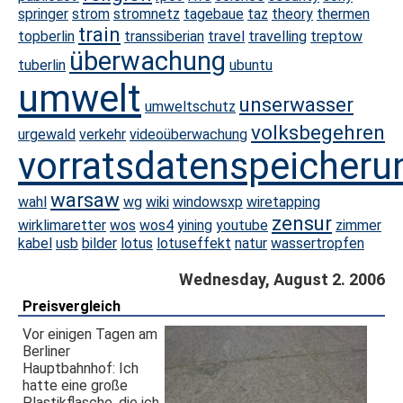
springer
strom
stromnetz
tagebaue
taz
theory
thermen
train
topberlin
transsiberian
travel
travelling
treptow
überwachung
tuberlin
ubuntu
umwelt
unserwasser
umweltschutz
volksbegehren
urgewald
verkehr
videoüberwachung
vorratsdatenspeicheru
warsaw
wahl
wg
wiki
windowsxp
wiretapping
zensur
wirklimaretter
wos
wos4
yining
youtube
zimmer
kabel
usb
bilder
lotus
lotuseffekt
natur
wassertropfen
Wednesday, August 2. 2006
Preisvergleich
Vor einigen Tagen am
Berliner
Hauptbahnhof: Ich
hatte eine große
Plastikflasche, die ich