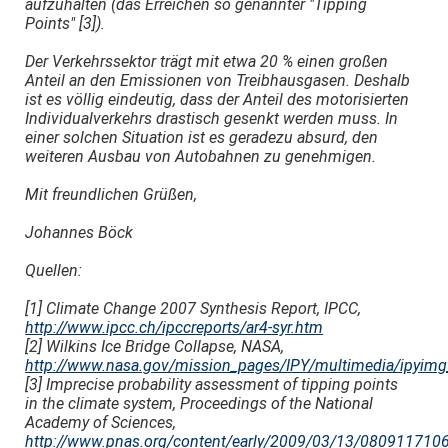
aufzuhalten (das Erreichen so genannter "Tipping
Points" [3]).
Der Verkehrssektor trägt mit etwa 20 % einen großen
Anteil an den Emissionen von Treibhausgasen. Deshalb
ist es völlig eindeutig, dass der Anteil des motorisierten
Individualverkehrs drastisch gesenkt werden muss. In
einer solchen Situation ist es geradezu absurd, den
weiteren Ausbau von Autobahnen zu genehmigen.
Mit freundlichen Grüßen,
Johannes Böck
Quellen:
[1] Climate Change 2007 Synthesis Report, IPCC,
http://www.ipcc.ch/ipccreports/ar4-syr.htm
[2] Wilkins Ice Bridge Collapse, NASA,
http://www.nasa.gov/mission_pages/IPY/multimedia/ipyim
[3] Imprecise probability assessment of tipping points
in the climate system, Proceedings of the National
Academy of Sciences,
http://www.pnas.org/content/early/2009/03/13/0809117106