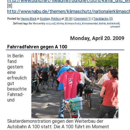
http://www.bund.net/fileadmin/bundnet/pdfs/klima_und_
[8]
http://www.nabu.de/themen/klimaschutz/nationalerklimasc
Posted by
Hanno Böck
in
Ecology
,
Politics
at
18:18
|
Comment (1)
|
Trackbacks (0)
Defined tags for this entry:
ccs
,
co2
,
klima
,
klimaschutz
,
klimawandel
,
kohle
,
kohlekraft
,
umwelt
Monday, April 20. 2009
Fahrradfahren gegen A 100
In Berlin
fand
gestern
eine
erfreulich
gut
besuchte
Fahrrad-
und
Skaterdemonstration gegen den Weiterbau der
Autobahn A 100 statt. Die A 100 führt im Moment