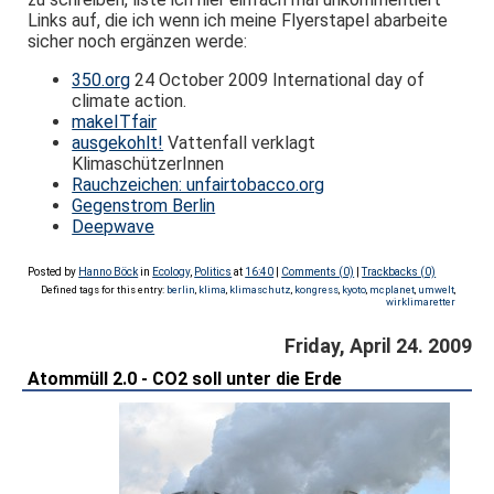
Links auf, die ich wenn ich meine Flyerstapel abarbeite
sicher noch ergänzen werde:
350.org
24 October 2009 International day of
climate action.
makeITfair
ausgekohlt!
Vattenfall verklagt
KlimaschützerInnen
Rauchzeichen: unfairtobacco.org
Gegenstrom Berlin
Deepwave
Posted by
Hanno Böck
in
Ecology
,
Politics
at
16:40
|
Comments (0)
|
Trackbacks (0)
Defined tags for this entry:
berlin
,
klima
,
klimaschutz
,
kongress
,
kyoto
,
mcplanet
,
umwelt
,
wirklimaretter
Friday, April 24. 2009
Atommüll 2.0 - CO2 soll unter die Erde