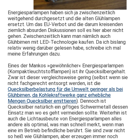
Energiesparlampen haben sich ja zwischenzeitlich
weitgehend durchgesetzt und die alten Glühlampen
ersetzt. Um das EU-Verbot und die darum kreisenden
ziemlich absurden Diskussionen soll es hier aber nicht
gehen. Zwischenzeitlich kann man nämlich auch
Glühbirnen mit LED-Technologie kaufen. Da ich bislang
relativ wenig darüber gelesen habe, schreibe ich mal
meine Erfahrungen dazu.
Eines der Mankos »gewöhnlicher« Energiesparlampen
(Kompaktleuchtstofflampen) ist ihr Quecksilbergehalt.
Zwar ist dieser vergleichsweise gering (selbst wenn sie
nicht fachgerecht entsorgt werden, ist die
Quecksilberbelastung für die Umwelt geringer als bei
Glühbirnen, da Kohlekraftwerke ganz erhebliche
Mengen Quecksilber emittieren
). Dennoch ist
Quecksilber natürlich ein giftiges Schwermetall dessen
Einsatz man wo es geht vermeiden sollte. Weiterhin ist
auch die Lichtausbeute von Energiesparlampen alles
andere als optimal, was man schnell merkt, wenn man
eine im Betrieb befindliche berührt. Sie sind zwar nicht
so heiß wie Glühlampen, aber erzeugen immer noch