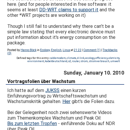
here. (and for people interested in free software: it
seems at least
DD-WRT claims to support it
and the
other *WRT projects are working on it)
Though I still fail to understand why there can't be a
simple law stating that every electronic device must
put information about it's energy consumption on the
package.
Posted by
Hanno Böck
in
Ecology
,
English
,
Linux
at
21:22
|
Comment (1)
|
Trackbacks
(0)
Defined tags for this entry:
cablemodem
,
climate
,
d-link
,
ecology
,
efficiency
,
eletricity
,
environment
,
kabeldeutschland
,
o2
,
router
,
strom
,
stromverbrauch
,
umwelt
Sunday, January 10. 2010
Vortragsfolien über Wachstum
Ich hatte auf dem
JUKSS
einen kurzen
Einführungsvortrag zu Wirtschaftswachstum und
Wachstumskritik gehalten.
Hier
gibt's die Folien dazu.
Bei der Gelegenheit noch zwei sehenswerte Videos
zum Themenkomplex Wachstum und Peak Oil:
Bis zum letzten Tropfen
- einführende Doku auf NDR
über Peak Oil