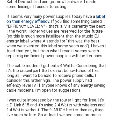
Kabel Deutschland and got new hardware. I made
some findings I found interesting:
It seems very many power supplies today have a
label
on their energy effiency
. If you find something called
"EFFIENCY LEVEL: V" - that's it. V is currently the best,
I the worst. Higher values are reserved for the future
(so this is much more intelligent than the stupid EU
energy label, where A stands for "this was the best
when we invented this label some years ago"). I haven't
tried that yet, but from what I read it seems worth
replacing inefficient power supplies with better ones.
The cable modem I got eats 4 Watts. Considering that
it's the crucial part that cannot be switched off as
long as I want to be able to receive phone calls, I
consider this rather high. The power supply had
effiency level IV. If anyone knows of any energy saving
cable modems, I'm open for suggestions.
I was quite impressed by the router I got for free. It's
a D-Link 615 and it's using 2,4 Watts with wireless and
1,4 Watts without. That's MUCH better than anything
I've seen before. So at least we see some progress