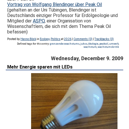
Vortrag von Wolfgang Blendinger über Peak Oil
(gehalten an der Uni Tübingen, Blendinger ist
Deutschlands einziger Professor für Erdölgeologie und
Mitglied der
ASPO
, einer Organisation von
Wissenschaftlern, die sich mit dem Thema Peak Oil
befassen)
Posted by
Hanno Böck
in
Ecology
,
Politics
at
20:26
|
Comments (0)
|
Trackbacks (0)
Defined tags for this entry:
grenzendeswachstums
,
jukss
,
ökologie
,
peakoil
,
umwelt
,
wachstum
,
wachstumskritik
Wednesday, December 9. 2009
Mehr Energie sparen mit LEDs