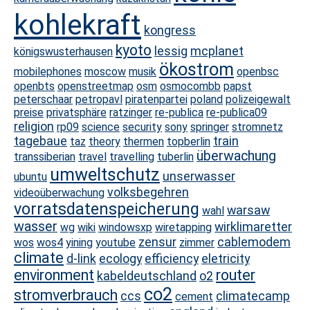
kohlekraft
kongress
kyoto
lessig
mcplanet
königswusterhausen
ökostrom
mobilephones
moscow
musik
openbsc
openbts
openstreetmap
osm
osmocombb
papst
peterschaar
petropavl
piratenpartei
poland
polizeigewalt
preise
privatsphäre
ratzinger
re-publica
re-publica09
religion
rp09
science
security
sony
springer
stromnetz
tagebaue
train
taz
theory
thermen
topberlin
überwachung
transsiberian
travel
travelling
tuberlin
umweltschutz
unserwasser
ubuntu
volksbegehren
videoüberwachung
vorratsdatenspeicherung
warsaw
wahl
wasser
wirklimaretter
wg
wiki
windowsxp
wiretapping
zensur
cablemodem
wos
wos4
yining
youtube
zimmer
climate
d-link
ecology
efficiency
eletricity
environment
router
kabeldeutschland
o2
co2
stromverbrauch
ccs
climatecamp
cement