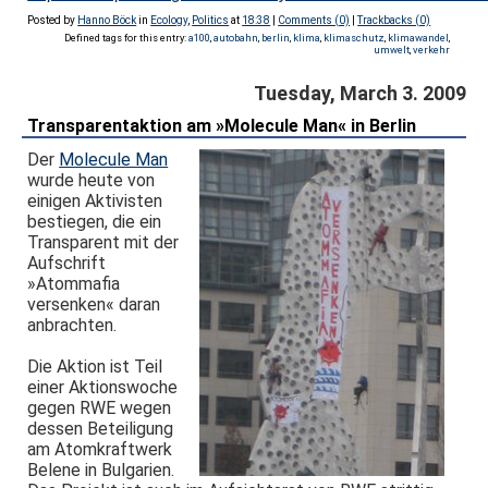
Posted by
Hanno Böck
in
Ecology
,
Politics
at
18:38
|
Comments (0)
|
Trackbacks (0)
Defined tags for this entry:
a100
,
autobahn
,
berlin
,
klima
,
klimaschutz
,
klimawandel
,
umwelt
,
verkehr
Tuesday, March 3. 2009
Transparentaktion am »Molecule Man« in Berlin
Der
Molecule Man
wurde heute von
einigen Aktivisten
bestiegen, die ein
Transparent mit der
Aufschrift
»Atommafia
versenken« daran
anbrachten.
Die Aktion ist Teil
einer Aktionswoche
gegen RWE wegen
dessen Beteiligung
am Atomkraftwerk
Belene in Bulgarien.