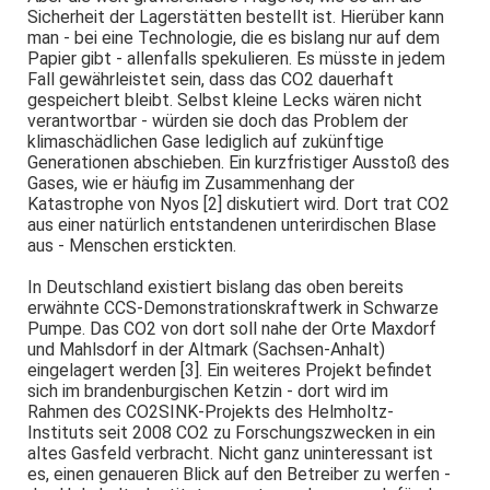
Sicherheit der Lagerstätten bestellt ist. Hierüber kann
man - bei eine Technologie, die es bislang nur auf dem
Papier gibt - allenfalls spekulieren. Es müsste in jedem
Fall gewährleistet sein, dass das CO2 dauerhaft
gespeichert bleibt. Selbst kleine Lecks wären nicht
verantwortbar - würden sie doch das Problem der
klimaschädlichen Gase lediglich auf zukünftige
Generationen abschieben. Ein kurzfristiger Ausstoß des
Gases, wie er häufig im Zusammenhang der
Katastrophe von Nyos [2] diskutiert wird. Dort trat CO2
aus einer natürlich entstandenen unterirdischen Blase
aus - Menschen erstickten.
In Deutschland existiert bislang das oben bereits
erwähnte CCS-Demonstrationskraftwerk in Schwarze
Pumpe. Das CO2 von dort soll nahe der Orte Maxdorf
und Mahlsdorf in der Altmark (Sachsen-Anhalt)
eingelagert werden [3]. Ein weiteres Projekt befindet
sich im brandenburgischen Ketzin - dort wird im
Rahmen des CO2SINK-Projekts des Helmholtz-
Instituts seit 2008 CO2 zu Forschungszwecken in ein
altes Gasfeld verbracht. Nicht ganz uninteressant ist
es, einen genaueren Blick auf den Betreiber zu werfen -