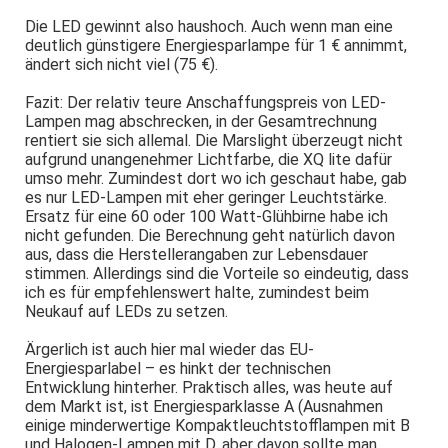
Die LED gewinnt also haushoch. Auch wenn man eine
deutlich günstigere Energiesparlampe für 1 € annimmt,
ändert sich nicht viel (75 €).
Fazit: Der relativ teure Anschaffungspreis von LED-
Lampen mag abschrecken, in der Gesamtrechnung
rentiert sie sich allemal. Die Marslight überzeugt nicht
aufgrund unangenehmer Lichtfarbe, die XQ lite dafür
umso mehr. Zumindest dort wo ich geschaut habe, gab
es nur LED-Lampen mit eher geringer Leuchtstärke.
Ersatz für eine 60 oder 100 Watt-Glühbirne habe ich
nicht gefunden. Die Berechnung geht natürlich davon
aus, dass die Herstellerangaben zur Lebensdauer
stimmen. Allerdings sind die Vorteile so eindeutig, dass
ich es für empfehlenswert halte, zumindest beim
Neukauf auf LEDs zu setzen.
Ärgerlich ist auch hier mal wieder das EU-
Energiesparlabel – es hinkt der technischen
Entwicklung hinterher. Praktisch alles, was heute auf
dem Markt ist, ist Energiesparklasse A (Ausnahmen
einige minderwertige Kompaktleuchtstofflampen mit B
und Halogen-Lampen mit D, aber davon sollte man