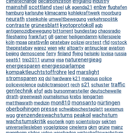
england
climatechange
decarbonization
industry
mainshill
scottland
uk
enbw
steel
agenda21
flughafen
hamburg
karlsruhe
klimacamp
kohlekraftwerk
moorburg
neurath
steinkohle
umweltbewegung
verkehrspolitik
contraste
grünesblatt
kyotoprotokoll
agb
antigenozidbewegung
bittorrent
bundestag
chaosradio
filesharing
frankfurt
g8
gamer
heiligendamm
killerspiele
köln
mpaa
piratbyrån
piratebay
polizei
protest
rfid
rostock
thepiratebay
warez
wien
wkr
altparty
antinuclear
aviation
beijing
demoscene
ferry
finland
flying
helsinki
loviisa
russia
naturenergieag
seat61
trip2011
urumqi
visa
energiesparen
energiesparlampe
kompaktleuchtstoffröhre
led
marslight
stromsparen
xq
dsl
hardware
k21
mappus
police
s21
traffic
policeviolence
publictransport
rech
schuster
gentechnik
afgf
aids
bursonmarsteller
deutschewelle
drrath
greenwash
journalismus
krebs
leingarten
mon810
monsanto
nürtingen
matthiasrath
medizin
oberboihingen
presse
schwäbischestaglatt
sexismus
grenzendeswachstums
peakoil
wachstum
wgg
wachstumskritik
esoterik
ngm
scientology
sekten
universellesleben
vogelgrippe
cinelerra
gkm
grüne
mainz
mannheim
slides
video
wiesbaden
wirtschaftswachstum