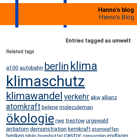
Hanno's blog
Hanno's Blog
Entries tagged as umwelt
Related tags
klima
berlin
a100
autobahn
klimaschutz
klimawandel
verkehr
akw
allianz
atomkraft
belene
moleculeman
ökologie
rwe
treptow
urgewald
antiatom
demonstration
kernkraft
atomwaffen
castor
benken
endlager
biblis
brunsbüttel
censorship