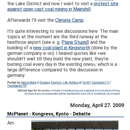
the Lake District and now I want to visit a
protest site
against open cast coal mining in Mainshill
.
Afterwards I'll visit the
Climate Camp
.
It's quite interesting to see discussions here. The main
topics at the moment are the third runway at the
heathrow airport (see e. g.
Plane Stupid
) and the
building of a
new coal plant in Kingsnorth
(done by the
german company e-on). I heared quotes like »we
shouldn't wait till they build the new plant, they're
burning coal every day in the existing ones«, which is a
large difference compared to the discussion in
germany.
Posted by
Hanno Böck
in
Ecology
,
English
,
Life
,
Politics
at
15:45
|
Comment (1)
|
Trackbacks (0)
Defined tags for this entry:
climate
,
climatecamp
,
co2
,
england
,
environment
,
klima
,
klimaschutz
,
klimawandel
,
kohle
,
kohlekraft
,
mainshill
,
scottland
,
uk
,
umwelt
Monday, April 27. 2009
McPlanet - Kongress, Kyoto - Debatte
Am