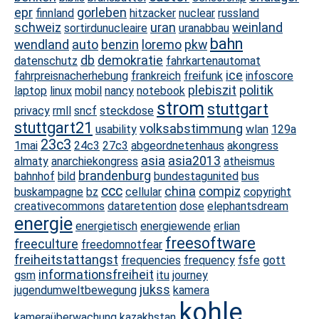
epr
gorleben
finnland
hitzacker
nuclear
russland
schweiz
uran
weinland
sortirdunucleaire
uranabbau
bahn
wendland
auto
benzin
loremo
pkw
db
demokratie
datenschutz
fahrkartenautomat
ice
fahrpreisnacherhebung
frankreich
freifunk
infoscore
plebiszit
politik
laptop
linux
mobil
nancy
notebook
strom
stuttgart
privacy
rmll
sncf
steckdose
stuttgart21
volksabstimmung
usability
wlan
129a
23c3
1mai
24c3
27c3
abgeordnetenhaus
akongress
asia
asia2013
almaty
anarchiekongress
atheismus
brandenburg
bahnhof
bild
bundestagunited
bus
ccc
china
compiz
buskampagne
bz
cellular
copyright
creativecommons
dataretention
dose
elephantsdream
energie
energietisch
energiewende
erlian
freesoftware
freeculture
freedomnotfear
freiheitstattangst
frequencies
frequency
fsfe
gott
informationsfreiheit
gsm
itu
journey
jukss
jugendumweltbewegung
kamera
kohle
kameraüberwachung
kazakhstan