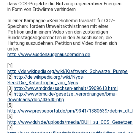
dass CCS-Projekte die Nutzung regenerativer Energien
in Form von Erdwärme verhindern.
In einer Kampagne »Kein Sicherheitsrabatt für CO2-
Speicher« fordern UmweltaktivistInnen mit einer
Petition und in einem Video von den zuständigen
Bundestagsabgeordneten in den Ausschüssen, die
Haftung auszudehnen. Petition und Video finden sich
unter:
http://www.ausdenaugenausdemsinn.de
[1]
http://de.wikipedia.org/wiki/Kraftwerk_Schwarze_Pumpe
[2]
http://de.wikipedia.org/wiki/Nyos-
See#Die_Katastrophe_von_Nyos
[3]
http://www.mdr.de/sachsen-anhalt/5909613.html
[4]
http://www.bmu.de/gesetze_verordnungen/bmu-
downloads/doc/43640.php
[5]
http://www.presseportal.de/pm/9341/1380639/debriv_dt_b
[6]
http://www.duh.de/uploads/media/DUH_zu_CCS_Gesetze
[7]