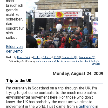
mehr
brauch ich
gerade
nicht zu
schreiben,
das
spricht für
sich
selbst.
Bilder von
der Demo
Posted by
Hanno Böck
in
Ecology
,
Politics
at
19:10
|
Comments (0)
|
Trackbacks (0)
Defined tags for this entry:
antiatom
,
atomkraft
,
berlin
,
demonstration
,
kernkraft
,
ökologie
,
umwelt
Monday, August 24. 2009
Trip to the UK
I'm currently in Scottland on a trip through the UK. I'm
trying to get some contacts to the much more active
environmental movement here. For those who don't
know, the UK has probably the most active climate
movement in the world. I just came from a
gathering
in