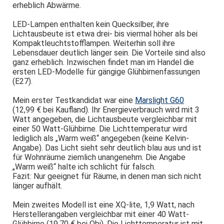
erheblich Abwärme.
LED-Lampen enthalten kein Quecksilber, ihre
Lichtausbeute ist etwa drei- bis viermal höher als bei
Kompaktleuchtstofflampen. Weiterhin soll ihre
Lebensdauer deutlich länger sein. Die Vorteile sind also
ganz erheblich. Inzwischen findet man im Handel die
ersten LED-Modelle für gängige Glühbirnenfassungen
(E27).
Mein erster Testkandidat war eine
Marslight G60
(12,99 € bei Kaufland). Ihr Energieverbrauch wird mit 3
Watt angegeben, die Lichtausbeute vergleichbar mit
einer 50 Watt-Glühbirne. Die Lichttemperatur wird
lediglich als „Warm weiß“ angegeben (keine Kelvin-
Angabe). Das Licht sieht sehr deutlich blau aus und ist
für Wohnräume ziemlich unangenehm. Die Angabe
„Warm weiß“ halte ich schlicht für falsch.
Fazit: Nur geeignet für Räume, in denen man sich nicht
länger aufhält.
Mein zweites Modell ist eine XQ-lite, 1,9 Watt, nach
Herstellerangaben vergleichbar mit einer 40 Watt-
Glühbirne (19,70 € bei Obi). Die Lichttemperatur ist mit