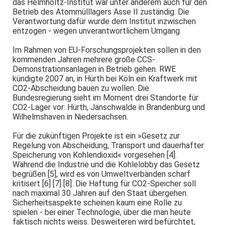
das Helmholtz-Institut war unter anderem auch für den
Betrieb des Atommülllagers Asse II zuständig. Die
Verantwortung dafür wurde dem Institut inzwischen
entzogen - wegen unverantwortlichem Umgang.
Im Rahmen von EU-Forschungsprojekten sollen in den
kommenden Jahren mehrere große CCS-
Demonstrationsanlagen in Betrieb gehen. RWE
kündigte 2007 an, in Hürth bei Köln ein Kraftwerk mit
CO2-Abscheidung bauen zu wollen. Die
Bundesregierung sieht im Moment drei Standorte für
CO2-Lager vor: Hürth, Jänschwalde in Brandenburg und
Wilhelmshaven in Niedersachsen.
Für die zukünftigen Projekte ist ein »Gesetz zur
Regelung von Abscheidung, Transport und dauerhafter
Speicherung von Kohlendioxid« vorgesehen [4].
Während die Industrie und die Kohlelobby das Gesetz
begrüßen [5], wird es von Umweltverbänden scharf
kritisert [6] [7] [8]. Die Haftung für CO2-Speicher soll
nach maximal 30 Jahren auf den Staat übergehen.
Sicherheitsaspekte scheinen kaum eine Rolle zu
spielen - bei einer Technologie, über die man heute
faktisch nichts weiss. Desweiteren wird befürchtet,