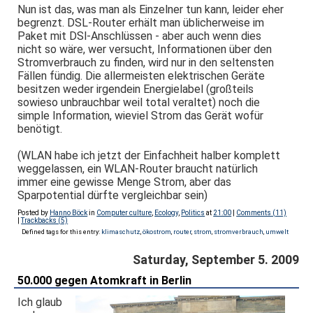
Nun ist das, was man als Einzelner tun kann, leider eher
begrenzt. DSL-Router erhält man üblicherweise im
Paket mit DSl-Anschlüssen - aber auch wenn dies
nicht so wäre, wer versucht, Informationen über den
Stromverbrauch zu finden, wird nur in den seltensten
Fällen fündig. Die allermeisten elektrischen Geräte
besitzen weder irgendein Energielabel (großteils
sowieso unbrauchbar weil total veraltet) noch die
simple Information, wieviel Strom das Gerät wofür
benötigt.
(WLAN habe ich jetzt der Einfachheit halber komplett
weggelassen, ein WLAN-Router braucht natürlich
immer eine gewisse Menge Strom, aber das
Sparpotential dürfte vergleichbar sein)
Posted by
Hanno Böck
in
Computer culture
,
Ecology
,
Politics
at
21:00
|
Comments (11)
|
Trackbacks (5)
Defined tags for this entry:
klimaschutz
,
ökostrom
,
router
,
strom
,
stromverbrauch
,
umwelt
Saturday, September 5. 2009
50.000 gegen Atomkraft in Berlin
Ich glaub