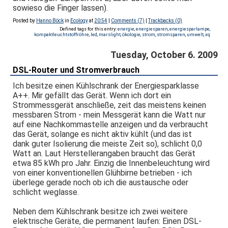
sowieso die Finger lassen).
Posted by
Hanno Böck
in
Ecology
at
20:54
|
Comments (7)
|
Trackbacks (0)
Defined tags for this entry:
energie
,
energiesparen
,
energiesparlampe
,
kompaktleuchtstoffröhre
,
led
,
marslight
,
ökologie
,
strom
,
stromsparen
,
umwelt
,
xq
Tuesday, October 6. 2009
DSL-Router und Stromverbrauch
Ich besitze einen Kühlschrank der Energiesparklasse
A++. Mir gefällt das Gerät. Wenn ich dort ein
Strommessgerät anschließe, zeit das meistens keinen
messbaren Strom - mein Messgerät kann die Watt nur
auf eine Nachkommastelle anzeigen und da verbraucht
das Gerät, solange es nicht aktiv kühlt (und das ist
dank guter Isolierung die meiste Zeit so), schlicht 0,0
Watt an. Laut Herstellerangaben braucht das Gerät
etwa 85 kWh pro Jahr. Einzig die Innenbeleuchtung wird
von einer konventionellen Glühbirne betrieben - ich
überlege gerade noch ob ich die austausche oder
schlicht weglasse.
Neben dem Kühlschrank besitze ich zwei weitere
elektrische Geräte, die permanent laufen: Einen DSL-