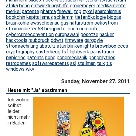
afrika
bono
entwicklungshilfe
grönemeyer
medikamente
merkel
patente
pharma
firewall
tcp
zyxel
anarchismus
bookchin
kapitalismus
schlemm
tiefenökologie
biogas
braunkohle
ewsschoenau
gas
naturstrom
oekostrom
stromanbieter
68
bergpartei
buch
computer
cybercrimeconvention
europawahl
gesetze
hacker
hacktools
raubdruck
ddwrt
firmware
gargoyle
stromrechnung
absturz
atari
blinkenlights
brownbox
cccs
cryptography
easterhegg
fsf
lightwerk
painstation
papierlos
patents
pong
pongmechanik
pongmythos
retrogames
softwarepatents
ssl
stallman
talk
tls
windows
wkv
Sunday, November 27. 2011
Heute mit "Ja" abstimmen
Ich wohne
selbst
leider
nicht mehr
in Baden-