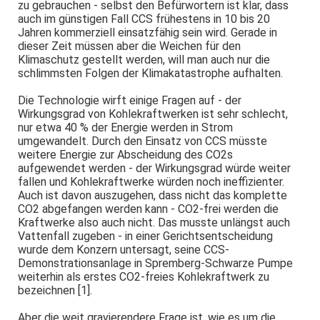
zu gebrauchen - selbst den Befürwortern ist klar, dass
auch im günstigen Fall CCS frühestens in 10 bis 20
Jahren kommerziell einsatzfähig sein wird. Gerade in
dieser Zeit müssen aber die Weichen für den
Klimaschutz gestellt werden, will man auch nur die
schlimmsten Folgen der Klimakatastrophe aufhalten.
Die Technologie wirft einige Fragen auf - der
Wirkungsgrad von Kohlekraftwerken ist sehr schlecht,
nur etwa 40 % der Energie werden in Strom
umgewandelt. Durch den Einsatz von CCS müsste
weitere Energie zur Abscheidung des CO2s
aufgewendet werden - der Wirkungsgrad würde weiter
fallen und Kohlekraftwerke würden noch ineffizienter.
Auch ist davon auszugehen, dass nicht das komplette
CO2 abgefangen werden kann - CO2-frei werden die
Kraftwerke also auch nicht. Das musste unlängst auch
Vattenfall zugeben - in einer Gerichtsentscheidung
wurde dem Konzern untersagt, seine CCS-
Demonstrationsanlage in Spremberg-Schwarze Pumpe
weiterhin als erstes CO2-freies Kohlekraftwerk zu
bezeichnen [1].
Aber die weit gravierendere Frage ist, wie es um die