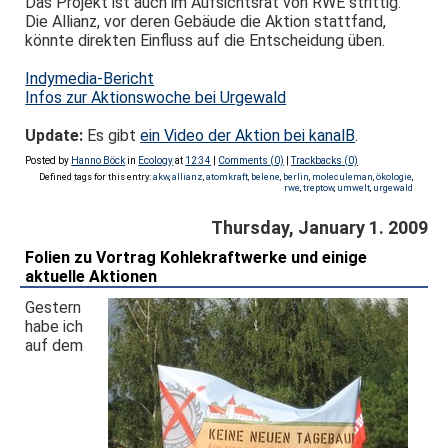
Das Projekt ist auch im Aufsichtsrat von RWE strittig.
Die Allianz, vor deren Gebäude die Aktion stattfand,
könnte direkten Einfluss auf die Entscheidung üben.
Indymedia-Bericht
Infos zur Aktionswoche bei Urgewald
Update:
Es gibt
ein Video der Aktion bei kanalB
.
Posted by
Hanno Böck
in
Ecology
at
12:34
|
Comments (0)
|
Trackbacks (0)
Defined tags for this entry:
akw
,
allianz
,
atomkraft
,
belene
,
berlin
,
moleculeman
,
ökologie
,
rwe
,
treptow
,
umwelt
,
urgewald
Thursday, January 1. 2009
Folien zu Vortrag Kohlekraftwerke und einige
aktuelle Aktionen
Gestern
habe ich
auf dem