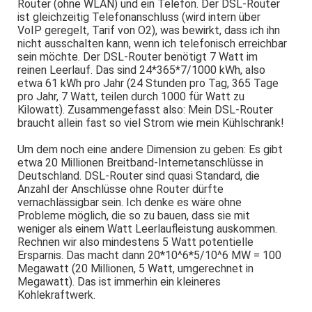
Router (ohne WLAN) und ein Telefon. Der DSL-Router
ist gleichzeitig Telefonanschluss (wird intern über
VoIP geregelt, Tarif von O2), was bewirkt, dass ich ihn
nicht ausschalten kann, wenn ich telefonisch erreichbar
sein möchte. Der DSL-Router benötigt 7 Watt im
reinen Leerlauf. Das sind 24*365*7/1000 kWh, also
etwa 61 kWh pro Jahr (24 Stunden pro Tag, 365 Tage
pro Jahr, 7 Watt, teilen durch 1000 für Watt zu
Kilowatt). Zusammengefasst also: Mein DSL-Router
braucht allein fast so viel Strom wie mein Kühlschrank!
Um dem noch eine andere Dimension zu geben: Es gibt
etwa 20 Millionen Breitband-Internetanschlüsse in
Deutschland. DSL-Router sind quasi Standard, die
Anzahl der Anschlüsse ohne Router dürfte
vernachlässigbar sein. Ich denke es wäre ohne
Probleme möglich, die so zu bauen, dass sie mit
weniger als einem Watt Leerlaufleistung auskommen.
Rechnen wir also mindestens 5 Watt potentielle
Ersparnis. Das macht dann 20*10^6*5/10^6 MW = 100
Megawatt (20 Millionen, 5 Watt, umgerechnet in
Megawatt). Das ist immerhin ein kleineres
Kohlekraftwerk.