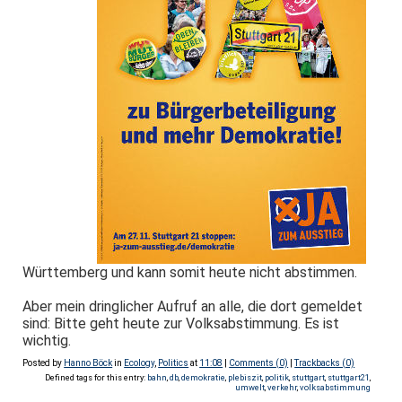
Württemberg und kann somit heute nicht abstimmen.
Aber mein dringlicher Aufruf an alle, die dort gemeldet
sind: Bitte geht heute zur Volksabstimmung. Es ist
wichtig.
Posted by
Hanno Böck
in
Ecology
,
Politics
at
11:08
|
Comments (0)
|
Trackbacks (0)
Defined tags for this entry:
bahn
,
db
,
demokratie
,
plebiszit
,
politik
,
stuttgart
,
stuttgart21
,
umwelt
,
verkehr
,
volksabstimmung