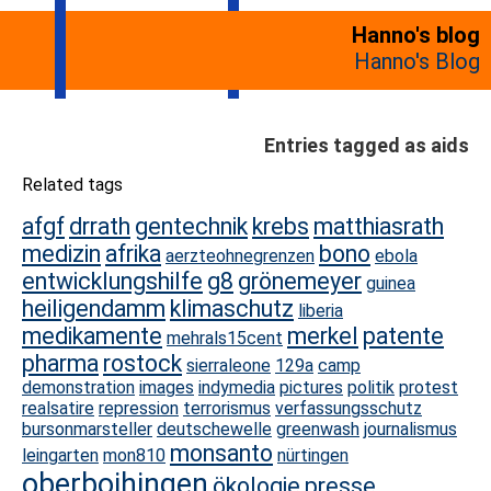
Hanno's blog
Hanno's Blog
Entries tagged as aids
Related tags
afgf
drrath
gentechnik
krebs
matthiasrath
medizin
afrika
bono
aerzteohnegrenzen
ebola
entwicklungshilfe
g8
grönemeyer
guinea
heiligendamm
klimaschutz
liberia
medikamente
merkel
patente
mehrals15cent
pharma
rostock
sierraleone
129a
camp
demonstration
images
indymedia
pictures
politik
protest
realsatire
repression
terrorismus
verfassungsschutz
bursonmarsteller
deutschewelle
greenwash
journalismus
monsanto
leingarten
mon810
nürtingen
oberboihingen
ökologie
presse