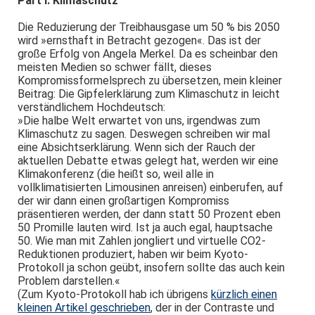
Part I: Klimaschutz
Die Reduzierung der Treibhausgase um 50 % bis 2050
wird »ernsthaft in Betracht gezogen«. Das ist der
große Erfolg von Angela Merkel. Da es scheinbar den
meisten Medien so schwer fällt, dieses
Kompromissformelsprech zu übersetzen, mein kleiner
Beitrag: Die Gipfelerklärung zum Klimaschutz in leicht
verständlichem Hochdeutsch:
»Die halbe Welt erwartet von uns, irgendwas zum
Klimaschutz zu sagen. Deswegen schreiben wir mal
eine Absichtserklärung. Wenn sich der Rauch der
aktuellen Debatte etwas gelegt hat, werden wir eine
Klimakonferenz (die heißt so, weil alle in
vollklimatisierten Limousinen anreisen) einberufen, auf
der wir dann einen großartigen Kompromiss
präsentieren werden, der dann statt 50 Prozent eben
50 Promille lauten wird. Ist ja auch egal, hauptsache
50. Wie man mit Zahlen jongliert und virtuelle CO2-
Reduktionen produziert, haben wir beim Kyoto-
Protokoll ja schon geübt, insofern sollte das auch kein
Problem darstellen.«
(Zum Kyoto-Protokoll hab ich übrigens
kürzlich einen
kleinen Artikel geschrieben
, der in der Contraste und