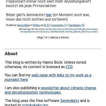
Popkonzert immer noch weit mehr Anziehungskraft
besitzt als jede Protestaktion.
Bilder gibt's demnächst
hier
(im Moment noch leer,
muss das noch sichten und sortieren).
Posted by
Hanno Böck
in
Politics
at
23:52
|
Comments (7)
|
Trackbacks (0)
Defined tags for this entry:
afrika
,
aids
,
bono
,
entwicklungshilfe
,
g8
,
grönemeyer
,
heiligendamm
,
klimaschutz
,
medikamente
,
merkel
,
patente
,
pharma
,
rostock
(Page 1 of 1, totaling 2 entries)
About
This blog is written by Hanno Böck. Unless noted
otherwise, its content is licensed as
CC0
.
You can find my
web page with links to my work as a
journalist here
.
I am also publishing a
newsletter about climate change
and decarbonization technologies
.
The blog uses the free software
Serendipity
and is
hosted at
schokokeks.org
.