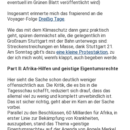
eventuell im Grünen Blatt veröffentlicht wird)
Insgesamt erinnerte mich das frapierend an die
Voyager-Folge
Dreißig Tage
.
Wie das mit dem Klimaschutz dann ganz praktisch
geht, spüren demnächst alle, die gelegentlich im
Großraum Stuttgart mit der Bahn unterwegs sind:
Streckenstreichungen en Masse, dank Stuttgart 21.
Am Sonntag gibt's dazu
eine kleine Protestaktion
, zu
der ich mich wohl, wenn's klappt, auch begeben werde.
Part II: Afrika-Hilfen und geistige Eigentumsrechte
Hier sieht die Sache schon deutlich weniger
offensichtlich aus. Die Kritik, die es bis in die
Tagesschau schafft, reduziert sich drauf, dass das
allemal viel zu wenig und komplett unverbindlich ist.
Das ist sicher richtig, geht aber im Kern an der Sache
vorbei.
Parallel zu den Beschlüssen, 60 Milliarden für Afrika, in
erster Linie zur Bekämpfung von Krankheiten,
auszugeben, stand das Thema »geistige
Eigentumsrechte« auf der Agenda von Angela Merkel