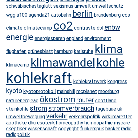
schwäbischestaglatt
sexismus
umwelt
umweltschutz
berlin
wgg
a100
agenda21
autobahn
brandenburg
ccs
co2
enbw
climate
climatecamp
contraste
dsl
energie
energiesparen
england
environment
klima
flughafen
grünesblatt
hamburg
karlsruhe
klimawandel
kohle
klimacamp
kohlekraft
kohlekraftwerk
kongress
kyoto
kyotoprotokoll
mainshill
mcplanet
moorburg
ökostrom
router
naturenergieag
scottland
strom
stromverbrauch
steinkohle
tagebaue
uk
verkehr
umweltbewegung
verkehrspolitik
wirklimaretter
apotheke
dhu
esoterik
homeopathy
homöopathie
mycare
skeptiker
wissenschaft
copyright
funkerspuk
hacker
radio
radiopolitik