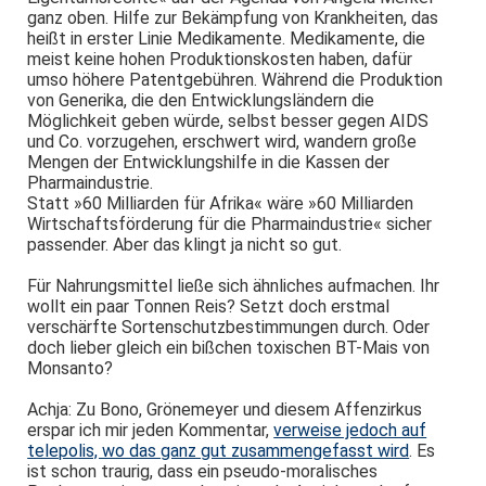
ganz oben. Hilfe zur Bekämpfung von Krankheiten, das
heißt in erster Linie Medikamente. Medikamente, die
meist keine hohen Produktionskosten haben, dafür
umso höhere Patentgebühren. Während die Produktion
von Generika, die den Entwicklungsländern die
Möglichkeit geben würde, selbst besser gegen AIDS
und Co. vorzugehen, erschwert wird, wandern große
Mengen der Entwicklungshilfe in die Kassen der
Pharmaindustrie.
Statt »60 Milliarden für Afrika« wäre »60 Milliarden
Wirtschaftsförderung für die Pharmaindustrie« sicher
passender. Aber das klingt ja nicht so gut.
Für Nahrungsmittel ließe sich ähnliches aufmachen. Ihr
wollt ein paar Tonnen Reis? Setzt doch erstmal
verschärfte Sortenschutzbestimmungen durch. Oder
doch lieber gleich ein bißchen toxischen BT-Mais von
Monsanto?
Achja: Zu Bono, Grönemeyer und diesem Affenzirkus
erspar ich mir jeden Kommentar,
verweise jedoch auf
telepolis, wo das ganz gut zusammengefasst wird
. Es
ist schon traurig, dass ein pseudo-moralisches