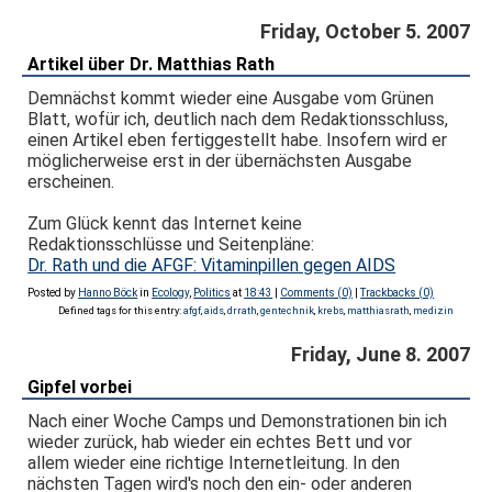
Friday, October 5. 2007
Artikel über Dr. Matthias Rath
Demnächst kommt wieder eine Ausgabe vom Grünen
Blatt, wofür ich, deutlich nach dem Redaktionsschluss,
einen Artikel eben fertiggestellt habe. Insofern wird er
möglicherweise erst in der übernächsten Ausgabe
erscheinen.
Zum Glück kennt das Internet keine
Redaktionsschlüsse und Seitenpläne:
Dr. Rath und die AFGF: Vitaminpillen gegen AIDS
Posted by
Hanno Böck
in
Ecology
,
Politics
at
18:43
|
Comments (0)
|
Trackbacks (0)
Defined tags for this entry:
afgf
,
aids
,
drrath
,
gentechnik
,
krebs
,
matthiasrath
,
medizin
Friday, June 8. 2007
Gipfel vorbei
Nach einer Woche Camps und Demonstrationen bin ich
wieder zurück, hab wieder ein echtes Bett und vor
allem wieder eine richtige Internetleitung. In den
nächsten Tagen wird's noch den ein- oder anderen