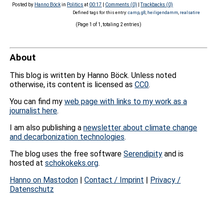
Posted by
Hanno Böck
in
Politics
at
00:17
|
Comments (0)
|
Trackbacks (0)
Defined tags for this entry:
camp
,
g8
,
heiligendamm
,
realsatire
(Page 1 of 1, totaling 2 entries)
About
This blog is written by Hanno Böck. Unless noted
otherwise, its content is licensed as
CC0
.
You can find my
web page with links to my work as a
journalist here
.
I am also publishing a
newsletter about climate change
and decarbonization technologies
.
The blog uses the free software
Serendipity
and is
hosted at
schokokeks.org
.
Hanno on Mastodon
|
Contact / Imprint
|
Privacy /
Datenschutz