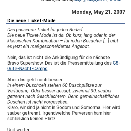
Defined tags for this entry:
drogen
,
gruenejugend
,
npd
,
realsatire
Monday, May 21. 2007
Die neue Ticket-Mode
Das passende Ticket für jeden Bedarf
Die neue Ticket-Mode ist da. Ob kurz, lang oder in der
klassischen Kombination – für jeden Besucher [...] gibt
es jetzt ein maßgeschneidertes Angebot.
Nein, das ist nicht die Ankündigung für die nächste
Bravo Supershow. Das ist die Pressemitteilung des
G8-
Gute-Nacht-Camps
...
Aber das geht noch besser:
In einem Duschzelt stehen 60 Duschplätze zur
Verfügung. Oder besser gesagt: zweimal 30, sauber
getrennt nach Geschlechtern. Denn gemeinschaftliches
Duschen ist nicht vorgesehen.
Klaro, wir sind ja nicht in Sodom und Gomorrha. Hier wird
sauber getrennt. Irgendwelche Perversen ham hier
schließlich keinen Platz.
Und weiter: