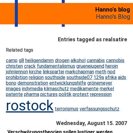
Hanno's blog
Hanno's Blog
Entries tagged as realsatire
Related tags
camp
g8
heiligendamm
drogen
alkohol
cannabis
cannobis
christen
crack
fundamentalismus
gruenejugend
heroin
johnlennon
kirche
linkspartei
markchapman
meth
npd
prohibition
religion
southside
southside07
129a
afrika
aids
bono
demonstration
entwicklungshilfe
grönemeyer
images
indymedia
klimaschutz
medikamente
merkel
patente
pharma
pictures
politik
protest
repression
rostock
terrorismus
verfassungsschutz
Wednesday, August 15. 2007
Verschwörungstheorien sollen lustiger werden