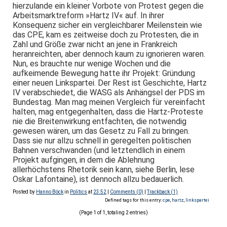
hierzulande ein kleiner Vorbote von Protest gegen die
Arbeitsmarktreform »Hartz IV« auf. In ihrer
Konsequenz sicher ein vergleichbarer Meilenstein wie
das CPE, kam es zeitweise doch zu Protesten, die in
Zahl und Größe zwar nicht an jene in Frankreich
heranreichten, aber dennoch kaum zu ignorieren waren.
Nun, es brauchte nur wenige Wochen und die
aufkeimende Bewegung hatte ihr Projekt: Gründung
einer neuen Linkspartei. Der Rest ist Geschichte, Hartz
IV verabschiedet, die WASG als Anhängsel der PDS im
Bundestag. Man mag meinen Vergleich für vereinfacht
halten, mag entgegenhalten, dass die Hartz-Proteste
nie die Breitenwirkung entfachten, die notwendig
gewesen wären, um das Gesetz zu Fall zu bringen.
Dass sie nur allzu schnell in geregelten politischen
Bahnen verschwanden (und letztendlich in einem
Projekt aufgingen, in dem die Ablehnung
allerhöchstens Rhetorik sein kann, siehe Berlin, lese
Oskar Lafontaine), ist dennoch allzu bedauerlich.
Posted by
Hanno Böck
in
Politics
at
23:52
|
Comments (0)
|
Trackback (1)
Defined tags for this entry:
cpe
,
hartz
,
linkspartei
(Page 1 of 1, totaling 2 entries)