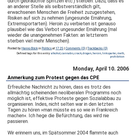
durch gebrauchte Spritzen etc.) sterben. Dazu, dass es
an anderer Stelle als selbstverständlich gilt,
erwachsenen Menschen die Freiheit zuzugestehen,
Risiken auf sich zu nehmen (ungesunde Ernährung,
Extremsportarten). Heroin zu verbieten ist genauso
plausibel wie das Verbot ungesunder Ernährung (mal
wieder die unangenehmen Fakten: an letzterem
sterben viel mehr Menschen).
Posted by
Hanno Böck
in
Politics
at
17:25
|
Comments (0)
|
Trackbacks (0)
Defined tags for this entry:
alkohol
,
cannabis
,
crack
,
drogen
,
heroin
,
linkspartei
,
meth
,
prohibition
Monday, April 10. 2006
Anmerkung zum Protest gegen das CPE
Erfreuliche Nachricht zu hören, dass es trotz des
allmächtig scheinenden neoliberalen Programms noch
möglich ist, effektive Proteste gegen Sozialabbau zu
organisieren. Indes, nicht selten war in den letzten
Tagen zu hören »man müsste es so wie in Frankreich
machen«. Ich hege die Befürchtung, das wird nie
passieren.
Wir erinnern uns, im Spätsommer 2004 flammte auch