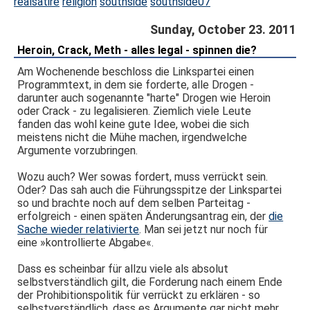
realsatire
religion
southside
southside07
Sunday, October 23. 2011
Heroin, Crack, Meth - alles legal - spinnen die?
Am Wochenende beschloss die Linkspartei einen
Programmtext, in dem sie forderte, alle Drogen -
darunter auch sogenannte "harte" Drogen wie Heroin
oder Crack - zu legalisieren. Ziemlich viele Leute
fanden das wohl keine gute Idee, wobei die sich
meistens nicht die Mühe machen, irgendwelche
Argumente vorzubringen.
Wozu auch? Wer sowas fordert, muss verrückt sein.
Oder? Das sah auch die Führungsspitze der Linkspartei
so und brachte noch auf dem selben Parteitag -
erfolgreich - einen späten Änderungsantrag ein, der
die
Sache wieder relativierte
. Man sei jetzt nur noch für
eine »kontrollierte Abgabe«.
Dass es scheinbar für allzu viele als absolut
selbstverständlich gilt, die Forderung nach einem Ende
der Prohibitionspolitik für verrückt zu erklären - so
selbstverständlich, dass es Argumente gar nicht mehr