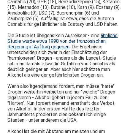
Cannabis (20), GHB (18), Benzodiazepine (15), Ketamin
(15), Methadon (13), Butane (10), Kath (9), Ecstasy (9),
Annabolika (9), LSD (7), Buprenorphin (6) und
Zauberpilze (5). Auffällig ist etwa, dass die Autoren
Cannabis für gefährlicher als Ecstasy und LSD halten.
Die Studie ist übrigens kein Ausreisser - eine
ähnliche
Studie wurde etwa 1998 von der französischen
Regierung in Auftrag gegeben
. Die Ergebnisse
unterscheiden sich zwar in der Einschätzung der
"harmloseren" Drogen - anders als die Lancet-Studie
sah man damals etwa die Gefahren von Cannabis als
deutlich geringer an. Aber auch hier schätzte man
Alkohol als eine der gefährlichsten Drogen ein.
Wenn also irgendjemand fordert, man müsse "harte"
Drogen weiterhin verbieten und nur "weiche" Drogen
legalisieren - Alkohol gehört in jedem Fall zu den
"Harten". Nun fordert niemand ernsthaft das Verbot
von Alkohol. In der ersten Hälfte des letzten
Jahrhunderts probierten dies bekanntlich einige
Staaten - unter anderem die USA.
Alkohol ist die mit Abstand am meisten und am