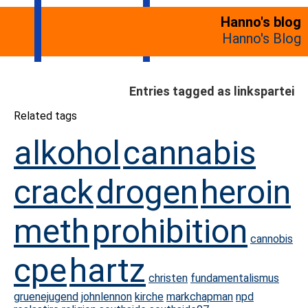
Hanno's blog
Hanno's Blog
Entries tagged as linkspartei
Related tags
alkohol
cannabis
crack
drogen
heroin
meth
prohibition
cannobis
cpe
hartz
christen
fundamentalismus
gruenejugend
johnlennon
kirche
markchapman
npd