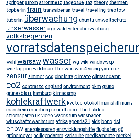
springer
strom
stromnetz
tagebaue
taz
theory
thermen
train
topberlin
transsiberian
travel
travelling
treptow
überwachung
tuberlin
ubuntu
umweltschutz
unserwasser
urgewald
videoüberwachung
volksbegehren
vorratsdatenspeicheru
wasser
warsaw
wahl
wg
wiki
windowsxp
wiretapping
wirklimaretter
wos
wos4
yining
youtube
zensur
zimmer
ccs
cinelerra
climate
climatecamp
co2
contraste
england
environment
gkm
grüne
grünesblatt
hamburg
klimacamp
kohlekraftwerk
kyotoprotokoll
mainshill
mainz
mannheim
moorburg
neurath
scottland
slides
stromsparen
uk
video
wachstum
wiesbaden
wirtschaftswachstum
afrika
agenda21
aids
bono
dsl
enbw
energiesparen
entwicklungshilfe
flughafen
g8
grönemeyer
heiligendamm
karlsruhe
medikamente
merkel