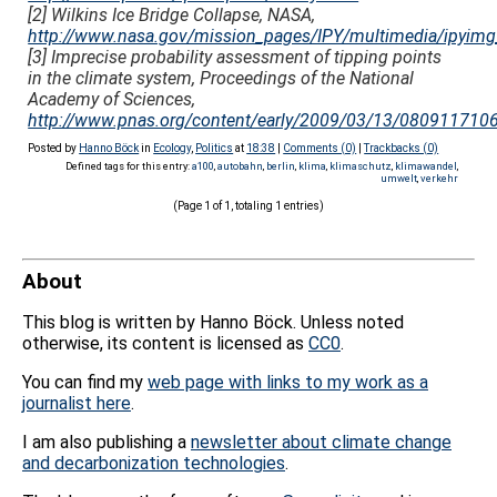
[2] Wilkins Ice Bridge Collapse, NASA,
http://www.nasa.gov/mission_pages/IPY/multimedia/ipyim
[3] Imprecise probability assessment of tipping points
in the climate system, Proceedings of the National
Academy of Sciences,
http://www.pnas.org/content/early/2009/03/13/0809117106
Posted by
Hanno Böck
in
Ecology
,
Politics
at
18:38
|
Comments (0)
|
Trackbacks (0)
Defined tags for this entry:
a100
,
autobahn
,
berlin
,
klima
,
klimaschutz
,
klimawandel
,
umwelt
,
verkehr
(Page 1 of 1, totaling 1 entries)
About
This blog is written by Hanno Böck. Unless noted
otherwise, its content is licensed as
CC0
.
You can find my
web page with links to my work as a
journalist here
.
I am also publishing a
newsletter about climate change
and decarbonization technologies
.