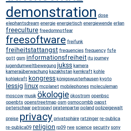
demonstration
dose
elephantsdream
energie
energietisch
energiewende
erlian
freeculture
freedomnotfear
freesoftware
freifunk
freiheitstattangst
frequencies
frequency
fsfe
informationsfreiheit
gott
gsm
itu
journey
jukss
jugendumweltbewegung
kamera
kameraüberwachung
kazakhstan
kernkraft
kohle
kongress
kohlekraft
königswusterhausen
kyoto
lessig
linux
mcplanet
mobilephones
moleculeman
ökologie
moscow
musik
ökostrom
openbsc
openbts
openstreetmap
osm
osmocombb
papst
peterschaar
petropavl
piratenpartei
poland
polizeigewalt
privacy
preise
privatsphäre
ratzinger
re-publica
religion
re-publica09
rp09
rwe
science
security
sony