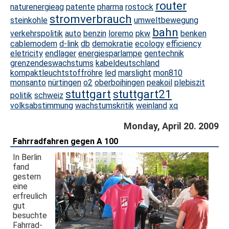
router
naturenergieag
patente
pharma
rostock
stromverbrauch
steinkohle
umweltbewegung
bahn
verkehrspolitik
auto
benzin
loremo
pkw
benken
cablemodem
d-link
db
demokratie
ecology
efficiency
eletricity
endlager
energiesparlampe
gentechnik
grenzendeswachstums
kabeldeutschland
kompaktleuchtstoffröhre
led
marslight
mon810
monsanto
nürtingen
o2
oberboihingen
peakoil
plebiszit
stuttgart
stuttgart21
politik
schweiz
volksabstimmung
wachstumskritik
weinland
xq
Monday, April 20. 2009
Fahrradfahren gegen A 100
In Berlin
fand
gestern
eine
erfreulich
gut
besuchte
Fahrrad-