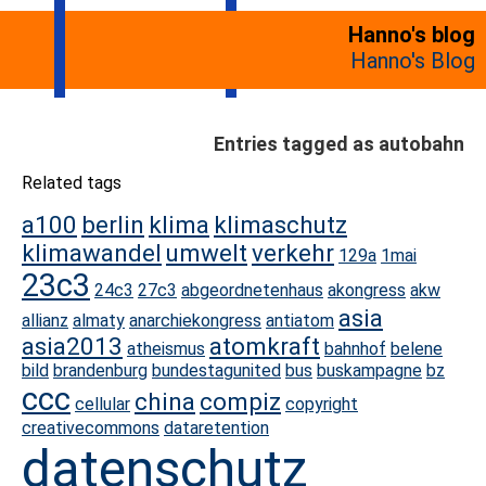
Hanno's blog
Hanno's Blog
Entries tagged as autobahn
Related tags
a100
berlin
klima
klimaschutz
klimawandel
umwelt
verkehr
129a
1mai
23c3
24c3
27c3
abgeordnetenhaus
akongress
akw
asia
allianz
almaty
anarchiekongress
antiatom
asia2013
atomkraft
atheismus
bahnhof
belene
bild
brandenburg
bundestagunited
bus
buskampagne
bz
ccc
china
compiz
cellular
copyright
creativecommons
dataretention
datenschutz