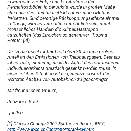
Erwärmung zur Folge hat. Ein Auftauen der
Permafrostböden in der Arktis würde in großen Maße
ebenfalls den Treibhauseffekt anheizendes Methan
freisetzen. Sind derartige Rückkopplungseffekte einmal
in Gange, wird es vermutlich unmöglich sein, durch
menschliches Handeln die Klimakatastrophe
aufzuhalten (das Erreichen so genannter "Tipping
Points" [3]).
Der Verkehrssektor trägt mit etwa 20 % einen großen
Anteil an den Emissionen von Treibhausgasen. Deshalb
ist es völlig eindeutig, dass der Anteil des motorisierten
Individualverkehrs drastisch gesenkt werden muss. In
einer solchen Situation ist es geradezu absurd, den
weiteren Ausbau von Autobahnen zu genehmigen.
Mit freundlichen Grüßen,
Johannes Böck
Quellen:
[1] Climate Change 2007 Synthesis Report, IPCC,
http://www.ipcc.ch/ipccreports/ar4-syr.htm