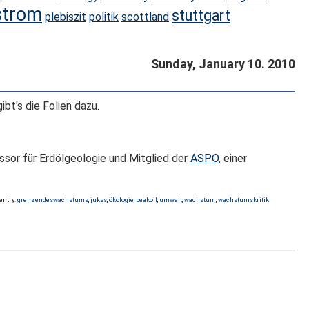
strom
stuttgart
plebiszit
politik
scottland
Sunday, January 10. 2010
ibt's die Folien dazu.
ssor für Erdölgeologie und Mitglied der
ASPO
, einer
 entry:
grenzendeswachstums
,
jukss
,
ökologie
,
peakoil
,
umwelt
,
wachstum
,
wachstumskritik