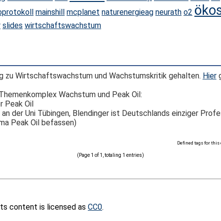
öko
oprotokoll
mainshill
mcplanet
naturenergieag
neurath
o2
r
slides
wirtschaftswachstum
ag zu Wirtschaftswachstum und Wachstumskritik gehalten.
Hier
g
m Themenkomplex Wachstum und Peak Oil:
r Peak Oil
an der Uni Tübingen, Blendinger ist Deutschlands einziger Profe
ema Peak Oil befassen)
Defined tags for this
(Page 1 of 1, totaling 1 entries)
its content is licensed as
CC0
.