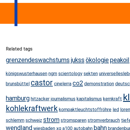
Related tags
grenzendeswachstums
jukss
ökologie
peakoil
königswusterhausen
ngm
scientology
sekten
universellesle
castor
co2
brunsbüttel
cinelerra
demonstration
deutsc
k
hamburg
hitzacker
journalismus
kapitalismus
kernkraft
kohlekraftwerk
kompaktleuchtstoffröhre
led
lore
strom
schlemm
schweiz
stromsparen
stromverbrauch
tief
wendland
bahn
wiesbaden
xq
a100
autobahn
brandenbu