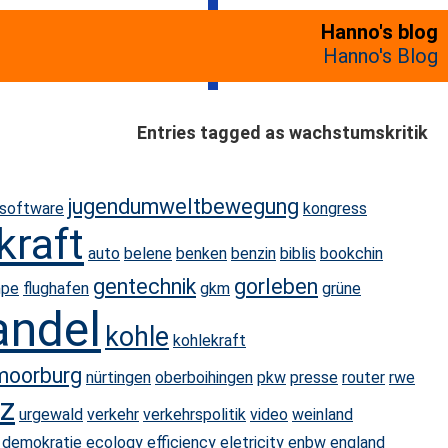
Hanno's blog
Hanno's Blog
Entries tagged as wachstumskritik
jugendumweltbewegung
esoftware
kongress
raft
auto
belene
benken
benzin
biblis
bookchin
gentechnik
gorleben
mpe
flughafen
gkm
grüne
andel
kohle
kohlekraft
moorburg
nürtingen
oberboihingen
pkw
presse
router
rwe
z
urgewald
verkehr
verkehrspolitik
video
weinland
demokratie
ecology
efficiency
eletricity
enbw
england