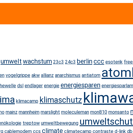
umwelt
wachstum
berlin
ccc
23c3
24c3
esoterik
fre
atomk
ben
vogelgrippe
akw
allianz
anarchismus
antiatom
energiesparen
hewelle
dsl
endlager
energie
energiesparla
klimaw
lima
klimaschutz
klimacamp
mo
mainz
mannheim
marslight
moleculeman
mon810
monsanto
umweltschut
enökologie
treptow
umweltbewegung
climate
rg
cablemodem
ccs
climatecamp
contraste
d-link
db