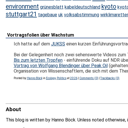
environment
kyoto
grünesblatt
kabeldeutschland
kyot
stuttgart21
tagebaue
uk
volksabstimmung
wirklimarette
Vortragsfolien über Wachstum
Ich hatte auf dem
JUKSS
einen kurzen Einführungsvortr
Bei der Gelegenheit noch zwei sehenswerte Videos zu
Bis zum letzten Tropfen
- einführende Doku auf NDR übe
Vortrag von Wolfgang Blendinger über Peak Oil
(gehalten 
Organisation von Wissenschaftlern, die sich mit dem Th
Posted by
Hanno Böck
in
Ecology
,
Politics
at
20:26
|
Comments (0)
|
Trackbacks (0)
About
This blog is written by Hanno Böck. Unless noted otherwise, 