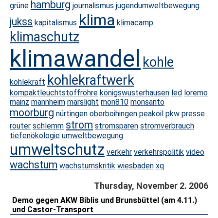
hamburg
grüne
journalismus
jugendumweltbewegung
klima
jukss
kapitalismus
klimacamp
klimaschutz
klimawandel
kohle
kohlekraftwerk
kohlekraft
kompaktleuchtstoffröhre
königswusterhausen
led
loremo
mainz
mannheim
marslight
mon810
monsanto
moorburg
nürtingen
oberboihingen
peakoil
pkw
presse
strom
router
schlemm
stromsparen
stromverbrauch
tiefenökologie
umweltbewegung
umweltschutz
verkehr
verkehrspolitik
video
wachstum
wachstumskritik
wiesbaden
xq
Thursday, November 2. 2006
Demo gegen AKW Biblis und Brunsbüttel (am 4.11.)
und Castor-Transport