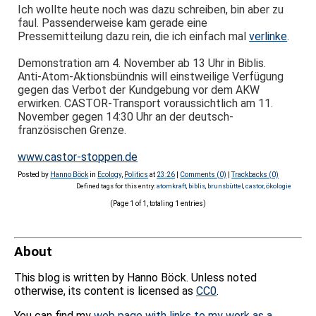
Ich wollte heute noch was dazu schreiben, bin aber zu
faul. Passenderweise kam gerade eine
Pressemitteilung dazu rein, die ich einfach mal
verlinke
.
Demonstration am 4. November ab 13 Uhr in Biblis.
Anti-Atom-Aktionsbündnis will einstweilige Verfügung
gegen das Verbot der Kundgebung vor dem AKW
erwirken. CASTOR-Transport voraussichtlich am 11.
November gegen 14:30 Uhr an der deutsch-
französischen Grenze.
www.castor-stoppen.de
Posted by
Hanno Böck
in
Ecology
,
Politics
at
23:26
|
Comments (0)
|
Trackbacks (0)
Defined tags for this entry:
atomkraft
,
biblis
,
brunsbüttel
,
castor
,
ökologie
(Page 1 of 1, totaling 1 entries)
About
This blog is written by Hanno Böck. Unless noted
otherwise, its content is licensed as
CC0
.
You can find my
web page with links to my work as a