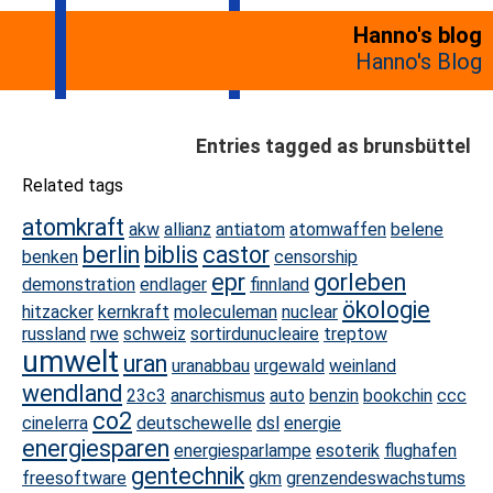
Hanno's blog
Hanno's Blog
Entries tagged as brunsbüttel
Related tags
atomkraft
akw
allianz
antiatom
atomwaffen
belene
berlin
biblis
castor
benken
censorship
epr
gorleben
demonstration
endlager
finnland
ökologie
hitzacker
kernkraft
moleculeman
nuclear
russland
rwe
schweiz
sortirdunucleaire
treptow
umwelt
uran
uranabbau
urgewald
weinland
wendland
23c3
anarchismus
auto
benzin
bookchin
ccc
co2
cinelerra
deutschewelle
dsl
energie
energiesparen
energiesparlampe
esoterik
flughafen
gentechnik
freesoftware
gkm
grenzendeswachstums