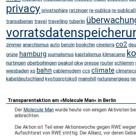
privacy
privatsphäre
ratzinger
re-publica
re-publica
überwachun
transsiberian
travel
travelling
tuberlin
vorratsdatenspeicheru
co2
zimmer
anarchismus
auto
benzin
bookchin
cinelerra
deu
ko
hamburg
grüne
journalismus
kapitalismus
klimacamp
nürtingen
oberboihingen
peakoil
pkw
presse
router
schlemm
bahn
climate
wiesbaden
xq
cablemodem
ccs
climatec
kabeldeutschland
kyotoprotokoll
mainshill
naturenergieag
ne
Transparentaktion am »Molecule Man« in Berlin
Der
Molecule Man
wurde heute von einigen Aktivisten be
anbrachten.
Die Aktion ist Teil einer Aktionswoche gegen RWE wegen 
Aufsichtsrat von RWE strittig. Die Allianz, vor deren Geb