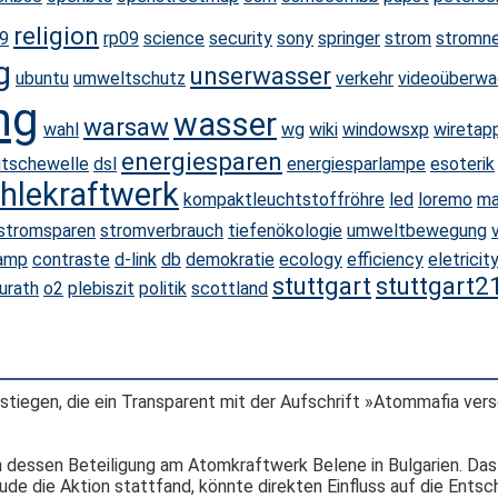
religion
09
rp09
science
security
sony
springer
strom
stromn
g
unserwasser
ubuntu
umweltschutz
verkehr
videoüberw
ng
wasser
warsaw
wahl
wg
wiki
windowsxp
wiretap
energiesparen
tschewelle
dsl
energiesparlampe
esoterik
hlekraftwerk
kompaktleuchtstoffröhre
led
loremo
ma
stromsparen
stromverbrauch
tiefenökologie
umweltbewegung
amp
contraste
d-link
db
demokratie
ecology
efficiency
eletricit
stuttgart
stuttgart2
urath
o2
plebiszit
politik
scottland
stiegen, die ein Transparent mit der Aufschrift »Atommafia ver
dessen Beteiligung am Atomkraftwerk Belene in Bulgarien. Das 
äude die Aktion stattfand, könnte direkten Einfluss auf die Ents