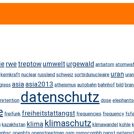
ie
rwe
treptow
umwelt
urgewald
antiatom
atomwaf
uran
kernkraft
nuclear
russland
schweiz
sortirdunucleaire
ura
asia
asia2013
gress
atheismus
autobahn
bahnhof
bild
bra
datenschutz
retention
dose
elephant
e
freiheitstattangst
freifunk
frequencies
frequency
fsf
klimaschutz
klima
g
kazakhstan
klimawandel
kohle
enbsc
openbts
openstreetmap
osm
osmocombb
papst
petersc