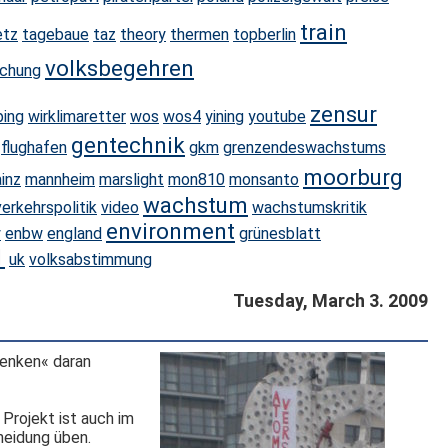
train
etz
tagebaue
taz
theory
thermen
topberlin
volksbegehren
achung
zensur
ping
wirklimaretter
wos
wos4
yining
youtube
gentechnik
flughafen
gkm
grenzendeswachstums
moorburg
inz
mannheim
marslight
mon810
monsanto
wachstum
verkehrspolitik
video
wachstumskritik
environment
y
enbw
england
grünesblatt
1
uk
volksabstimmung
Tuesday, March 3. 2009
senken« daran
Projekt ist auch im
cheidung üben.