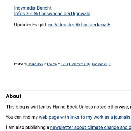
Indymedia-Bericht
Infos zur Aktionswoche bei Urgewald
Update:
Es gibt
ein Video der Aktion bei kanalB
.
Posted by
Hanno Böck
in
Ecology
at
12:34
|
Comments (0)
|
Trackbacks (0)
About
This blog is written by Hanno Böck. Unless noted otherwise, 
You can find my
web page with links to my work as a journalis
I am also publishing a
newsletter about climate change and d