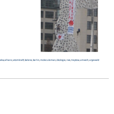
akw
,
allianz
,
atomkraft
,
belene
,
berlin
,
moleculeman
,
ökologie
,
rwe
,
treptow
,
umwelt
,
urgewald