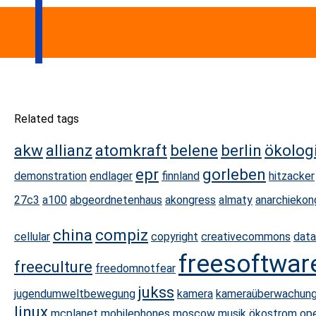
Related tags
akw
allianz
atomkraft
belene
berlin
ökolog
epr
gorleben
demonstration
endlager
finnland
hitzacker
27c3
a100
abgeordnetenhaus
akongress
almaty
anarchiekon
china
compiz
cellular
copyright
creativecommons
data
freesoftwar
freeculture
freedomnotfear
jukss
jugendumweltbewegung
kamera
kameraüberwachun
linux
mcplanet
mobilephones
moscow
musik
ökostrom
op