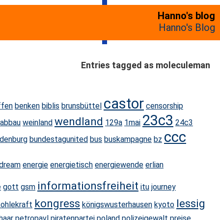
Hanno's blog
Hanno's Blog
Entries tagged as moleculeman
castor
fen
benken
biblis
brunsbüttel
censorship
23c3
wendland
nabbau
weinland
129a
1mai
24c3
ccc
ndenburg
bundestagunited
bus
buskampagne
bz
sdream
energie
energietisch
energiewende
erlian
informationsfreiheit
e
gott
gsm
itu
journey
kongress
lessig
kohlekraft
königswusterhausen
kyoto
haar
petropavl
piratenpartei
poland
polizeigewalt
preise