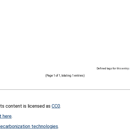
Defined tags for this entry:
(Page 1 of 1, totaling 1 entries)
its content is licensed as
CC0
.
t here
.
ecarbonization technologies
.