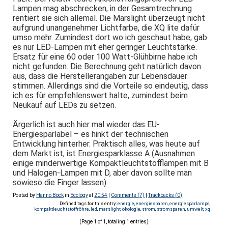
Lampen mag abschrecken, in der Gesamtrechnung
rentiert sie sich allemal. Die Marslight überzeugt nicht
aufgrund unangenehmer Lichtfarbe, die XQ lite dafür
umso mehr. Zumindest dort wo ich geschaut habe, gab
es nur LED-Lampen mit eher geringer Leuchtstärke.
Ersatz für eine 60 oder 100 Watt-Glühbirne habe ich
nicht gefunden. Die Berechnung geht natürlich davon
aus, dass die Herstellerangaben zur Lebensdauer
stimmen. Allerdings sind die Vorteile so eindeutig, dass
ich es für empfehlenswert halte, zumindest beim
Neukauf auf LEDs zu setzen.
Ärgerlich ist auch hier mal wieder das EU-
Energiesparlabel – es hinkt der technischen
Entwicklung hinterher. Praktisch alles, was heute auf
dem Markt ist, ist Energiesparklasse A (Ausnahmen
einige minderwertige Kompaktleuchtstofflampen mit B
und Halogen-Lampen mit D, aber davon sollte man
sowieso die Finger lassen).
Posted by
Hanno Böck
in
Ecology
at
20:54
|
Comments (7)
|
Trackbacks (0)
Defined tags for this entry:
energie
,
energiesparen
,
energiesparlampe
,
kompaktleuchtstoffröhre
,
led
,
marslight
,
ökologie
,
strom
,
stromsparen
,
umwelt
,
xq
(Page 1 of 1, totaling 1 entries)