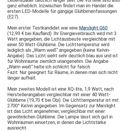
Lebensdauer deutlich länger sein. Die Vorteile sind also
ganz erheblich. Inzwischen findet man im Handel die
ersten LED-Modelle für gängige Glühbirnenfassungen
(E27).
Mein erster Testkandidat war eine
Marslight G60
(12,99 € bei Kaufland). Ihr Energieverbrauch wird mit 3
Watt angegeben, die Lichtausbeute vergleichbar mit
einer 50 Watt-Glühbirne. Die Lichttemperatur wird
lediglich als „Warm weiß“ angegeben (keine Kelvin-
Angabe). Das Licht sieht sehr deutlich blau aus und ist
für Wohnräume ziemlich unangenehm. Die Angabe
„Warm weiß“ halte ich schlicht für falsch.
Fazit: Nur geeignet für Räume, in denen man sich nicht
länger aufhält.
Mein zweites Modell ist eine XQ-lite, 1,9 Watt, nach
Herstellerangaben vergleichbar mit einer 40 Watt-
Glühbirne (19,70 € bei Obi). Die Lichttemperatur ist mit
2700° Kelvin angegeben. Im Gegensatz zur Marslight
ist das Licht angenehmer, vergleichbar mit einer
gewöhnlichen Glühbirne. Die Lampe lässt sich gut in
Wohnräumen einsetzen, in denen die Lichtstärke
ausreicht.