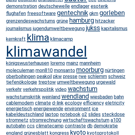
demonstration
deutschewelle
endlager
esoterik
gentechnik
gorleben
flughafen
freesoftware
gkm
hamburg
grenzendeswachstums
grüne
hitzacker
jukss
journalismus
jugendumweltbewegung
kapitalismus
klima
kernkraft
klimacamp
klimawandel
königswusterhausen
loremo
mainz
mannheim
moorburg
moleculeman
mon810
monsanto
nürtingen
oberboihingen
peakoil
pkw
presse
rwe
schlemm
schweiz
tiefenökologie
treptow
umweltbewegung
urgewald
wachstum
verkehr
verkehrspolitik
video
wendland
wachstumskritik
weinland
wiesbaden
bahn
cablemodem
climate
d-link
ecology
efficiency
eletricity
energietisch
energiewende
environment
ice
kabeldeutschland
laptop
notebook
o2
slides
steckdose
stromnetz
stromrechnung
wirtschaftswachstum
a100
autobahn
ccs
climatecamp
contraste
db
demokratie
kyoto
england
grünesblatt
kongress
kyotoprotokoll