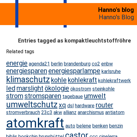
Hanno's blog
Hanno's Blog
Entries tagged as kompaktleuchtstoffröhre
Related tags
energie
agenda21
berlin
brandenburg
co2
enbw
energiesparen
energiesparlampe
karlsruhe
klimaschutz
kohle
kohlekraft
kohlekraftwerk
led
marslight
ökologie
ökostrom
steinkohle
strom
stromsparen
umwelt
tagebaue
umweltschutz
xq
router
dsl
hardware
stromverbrauch
23c3
akw
allianz
anarchismus
antiatom
atomkraft
auto
belene
benken
benzin
castor
biblis
bookchin
brunsbüttel
ccc
cinelerra