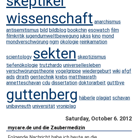
skeptiker
wissenschaft
anarchismus
antisemitismus
bild
bildblog
bookchin
esowatch
film
filmkritik
jugendumweltbewegung
jukss
kino
mond
mondverschwörung
ngm
ökologie
reinkarnation
sekten
scientology
skeptizismus
tiefenökologie
trutzhardo
universellesleben
verschwörungstheorie
vogelgrippe
wiedergeburt
wiki
afgf
aids
drrath
gentechnik
krebs
matthiasrath
annetteschavan
cdu
dissertation
doktorarbeit
guttbye
guttenberg
häberle
plagiat
schavan
unibayreuth
universität
vroniplag
Saturday, October 6. 2012
mycare.de und die Zaubermedizin
Folgende Nachricht habe ich heute an die