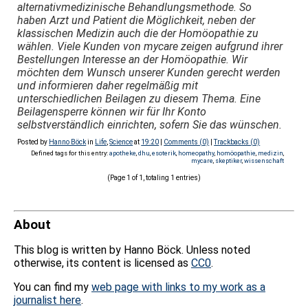
alternativmedizinische Behandlungsmethode. So
haben Arzt und Patient die Möglichkeit, neben der
klassischen Medizin auch die der Homöopathie zu
wählen. Viele Kunden von mycare zeigen aufgrund ihrer
Bestellungen Interesse an der Homöopathie. Wir
möchten dem Wunsch unserer Kunden gerecht werden
und informieren daher regelmäßig mit
unterschiedlichen Beilagen zu diesem Thema. Eine
Beilagensperre können wir für Ihr Konto
selbstverständlich einrichten, sofern Sie das wünschen.
Posted by
Hanno Böck
in
Life
,
Science
at
19:20
|
Comments (0)
|
Trackbacks (0)
Defined tags for this entry:
apotheke
,
dhu
,
esoterik
,
homeopathy
,
homöopathie
,
medizin
,
mycare
,
skeptiker
,
wissenschaft
(Page 1 of 1, totaling 1 entries)
About
This blog is written by Hanno Böck. Unless noted
otherwise, its content is licensed as
CC0
.
You can find my
web page with links to my work as a
journalist here
.