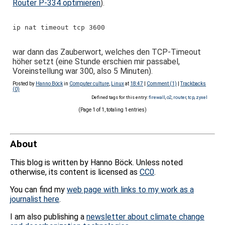
Router P-334 optimieren
).
ip nat timeout tcp 3600
war dann das Zauberwort, welches den TCP-Timeout
höher setzt (eine Stunde erschien mir passabel,
Voreinstellung war 300, also 5 Minuten).
Posted by
Hanno Böck
in
Computer culture
,
Linux
at
18:47
|
Comment (1)
|
Trackbacks
(0)
Defined tags for this entry:
firewall
,
o2
,
router
,
tcp
,
zyxel
(Page 1 of 1, totaling 1 entries)
About
This blog is written by Hanno Böck. Unless noted
otherwise, its content is licensed as
CC0
.
You can find my
web page with links to my work as a
journalist here
.
I am also publishing a
newsletter about climate change