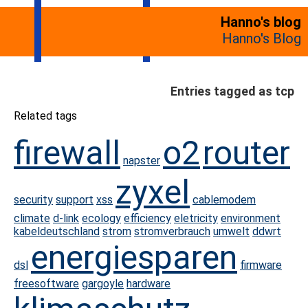
Hanno's blog
Hanno's Blog
Entries tagged as tcp
Related tags
firewall
o2
router
napster
zyxel
security
support
xss
cablemodem
climate
d-link
ecology
efficiency
eletricity
environment
kabeldeutschland
strom
stromverbrauch
umwelt
ddwrt
energiesparen
dsl
firmware
freesoftware
gargoyle
hardware