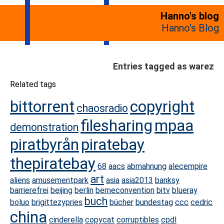
Hanno's blog
Hanno's Blog
Entries tagged as warez
Related tags
bittorrent
copyright
chaosradio
filesharing
mpaa
demonstration
piratbyrån
piratebay
thepiratebay
68
aacs
abmahnung
alecempire
art
aliens
amusementpark
asia
asia2013
banksy
barrierefrei
beijing
berlin
berneconvention
bitv
blueray
buch
boluo
brigittezypries
bücher
bundestag
ccc
cedric
china
cinderella
copycat
corruptibles
cpdl