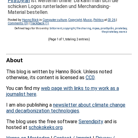
Piratbyrån
ist weiterhin online. Da kann man sich die
schicken Logos runterladen und Merchandising-
Material bestellen.
Posted by
Hanno Böck
in
Computer culture
,
Copyright
,
Music
,
Politics
at
03:26
|
Comments (0)
|
Trackback (1)
Defined tags for this entry:
bittorrent
,
copyright
,
filesharing
,
mpaa
,
piratbyrån
,
piratebay
,
thepiratebay
,
warez
(Page 1 of 1, totaling 2 entries)
About
This blog is written by Hanno Böck. Unless noted
otherwise, its content is licensed as
CC0
.
You can find my
web page with links to my work as a
journalist here
.
I am also publishing a
newsletter about climate change
and decarbonization technologies
.
The blog uses the free software
Serendipity
and is
hosted at
schokokeks.org
.