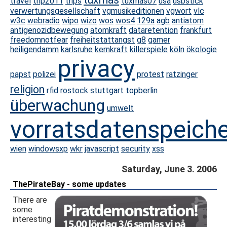
travel
trip2011
trips
tuxmas07
usa
usbstick
verwertungsgesellschaft
vgmusikeditionen
vgwort
vlc
w3c
webradio
wipo
wizo
wos
wos4
129a
agb
antiatom
antigenozidbewegung
atomkraft
dataretention
frankfurt
freedomnotfear
freiheitstattangst
g8
gamer
heiligendamm
karlsruhe
kernkraft
killerspiele
köln
ökologie
privacy
papst
polizei
protest
ratzinger
religion
rfid
rostock
stuttgart
topberlin
überwachung
umwelt
vorratsdatenspeich
wien
windowsxp
wkr
javascript
security
xss
Saturday, June 3. 2006
ThePirateBay - some updates
There are
some
interesting