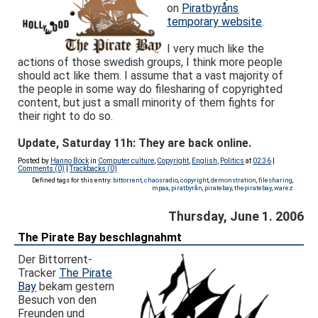
on
Piratbyråns
temporary website
.
I very much like the
actions of those swedish groups, I think more people
should act like them. I assume that a vast majority of
the people in some way do filesharing of copyrighted
content, but just a small minority of them fights for
their right to do so.
Update, Saturday 11h: They are back online.
Posted by
Hanno Böck
in
Computer culture
,
Copyright
,
English
,
Politics
at
02:36
|
Comments (0)
|
Trackbacks (0)
Defined tags for this entry:
bittorrent
,
chaosradio
,
copyright
,
demonstration
,
filesharing
,
mpaa
,
piratbyrån
,
piratebay
,
thepiratebay
,
warez
Thursday, June 1. 2006
The Pirate Bay beschlagnahmt
Der Bittorrent-
Tracker
The Pirate
Bay
bekam gestern
Besuch von den
Freunden und