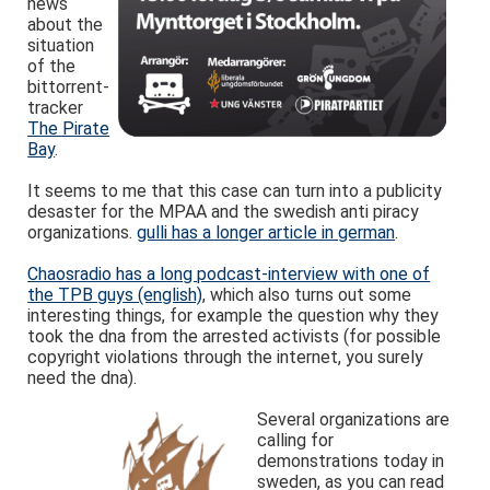
news
about the
situation
of the
bittorrent-
tracker
The Pirate
Bay
.
It seems to me that this case can turn into a publicity
desaster for the MPAA and the swedish anti piracy
organizations.
gulli has a longer article in german
.
Chaosradio has a long podcast-interview with one of
the TPB guys (english)
, which also turns out some
interesting things, for example the question why they
took the dna from the arrested activists (for possible
copyright violations through the internet, you surely
need the dna).
Several organizations are
calling for
demonstrations today in
sweden, as you can read