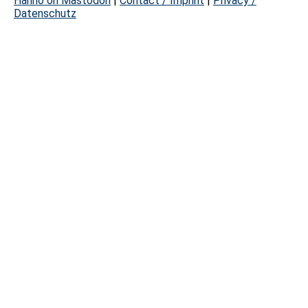
Hanno on Mastodon
|
Contact / Imprint
|
Privacy /
Datenschutz