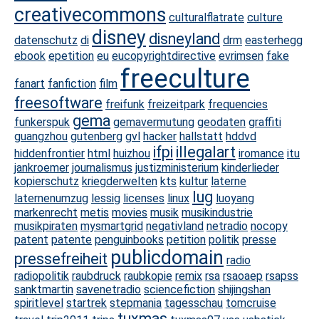
creativecommons
culturalflatrate
culture
disney
disneyland
datenschutz
di
drm
easterhegg
ebook
epetition
eu
eucopyrightdirective
evrimsen
fake
freeculture
fanart
fanfiction
film
freesoftware
freifunk
freizeitpark
frequencies
gema
funkerspuk
gemavermutung
geodaten
graffiti
guangzhou
gutenberg
gvl
hacker
hallstatt
hddvd
ifpi
illegalart
hiddenfrontier
html
huizhou
iromance
itu
jankroemer
journalismus
justizministerium
kinderlieder
kopierschutz
kriegderwelten
kts
kultur
laterne
lug
laternenumzug
lessig
licenses
linux
luoyang
markenrecht
metis
movies
musik
musikindustrie
musikpiraten
mysmartgrid
negativland
netradio
nocopy
patent
patente
penguinbooks
petition
politik
presse
publicdomain
pressefreiheit
radio
radiopolitik
raubdruck
raubkopie
remix
rsa
rsaoaep
rsapss
sanktmartin
savenetradio
sciencefiction
shijingshan
spiritlevel
startrek
stepmania
tagesschau
tomcruise
tuxmas