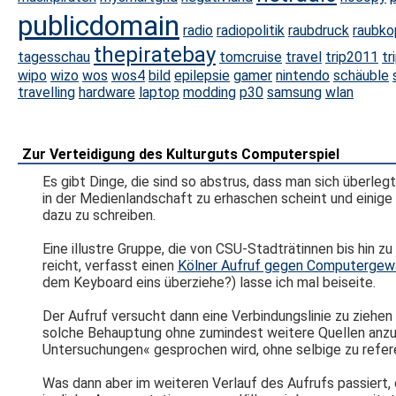
publicdomain
radio
radiopolitik
raubdruck
raubko
thepiratebay
tagesschau
tomcruise
travel
trip2011
tr
wipo
wizo
wos
wos4
bild
epilepsie
gamer
nintendo
schäuble
travelling
hardware
laptop
modding
p30
samsung
wlan
Zur Verteidigung des Kulturguts Computerspiel
Es gibt Dinge, die sind so abstrus, dass man sich überleg
in der Medienlandschaft zu erhaschen scheint und einige p
dazu zu schreiben.
Eine illustre Gruppe, die von CSU-Stadträtinnen bis hin
reicht, verfasst einen
Kölner Aufruf gegen Computergew
dem Keyboard eins überziehe?) lasse ich mal beiseite.
Der Aufruf versucht dann eine Verbindungslinie zu ziehen
solche Behauptung ohne zumindest weitere Quellen anzu
Untersuchungen« gesprochen wird, ohne selbige zu refere
Was dann aber im weiteren Verlauf des Aufrufs passiert, 