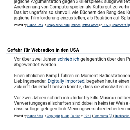
jegliche Argumentation gegen »Killerspiele« ausgeweitet 
Anerkennung von Computerspielen als Kulturgut zu verhi
Das ist ungefähr so sinnvoll, wie Büchern den Rang des K
jegliche Filmförderung einzustellen, als Reaktion auf Spla
Posted by
Hanno Böck
in
Computer culture
,
Politics
,
Retro Games
at
15:59
|
Comments (0
Gefahr für Webradios in den USA
Vor über zwei Jahren
schrieb
ich
gelegentlich über den P
abgewendet werden.
Einen ähnlichen Kampf führen im Moment Radiostationen 
Lieblingssender,
Digitally Imported
, begehen heute einen 
Zukunft dauerhaft heißen könnte, dass sie abschalten m
Vor zwei Jahren schrieb ich »Industry kills Music« und be
Verwertungsgesellschaften sind dabei in keinster Weise 
dass selbige gelegentlich Meinungsverschiedenheiten mit
Posted by
Hanno Böck
in
Copyright
,
Music
,
Politics
at
19:41
|
Comments (0)
|
Trackbacks 