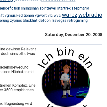
iencefiction
shijingshan
spiritlevel
startrek
stepmania
warez
webradio
aft
vgmusikeditionen
vgwort
vlc
w3c
erung
zypries
blackhat
defcon
lasvegas
retrogaming
Saturday, December 20. 2008
 eine gewisse Relevanz
 doch sinnvoll, etwas
 Friedensbewegung
 meinen Nächsten mit
triellen Komplex. Eine
er 3500 empirischen
ere Begründung wird