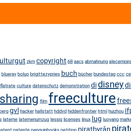
ulturgut
copyright
zkm
68
aacs
abmahnung
alecempir
buch
v
blueray
boluo
brigittezypries
bücher
bundestag
ccc
ce
disney
di
d
flatrate
culture
datenschutz
demonstration
freeculture
esharing
free
film
gvl
if
berg
hacker
hallstatt
hddvd
hiddenfrontier
html
huizhou
lug
s
laterne
laternenumzug
lessig
licenses
linux
luoyang
mark
pira
piratbyrån
patent
patente
penguinbooks
petition