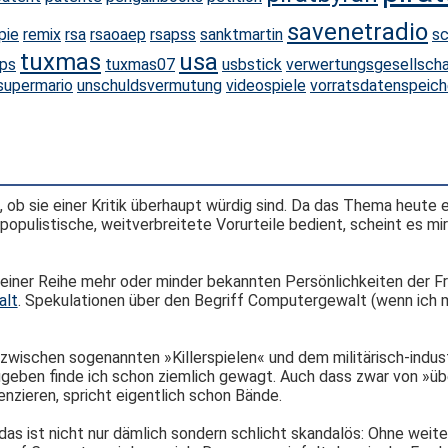
savenetradio
pie
remix
rsa
rsaoaep
rsapss
sanktmartin
sc
tuxmas
usa
ips
tuxmas07
usbstick
verwertungsgesellsch
supermario
unschuldsvermutung
videospiele
vorratsdatenspeich
t, ob sie einer Kritik überhaupt würdig sind. Da das Thema heute
opulistische, weitverbreitete Vorurteile bedient, scheint es mir
 zu einer Reihe mehr oder minder bekannten Persönlichkeiten der
alt
. Spekulationen über den Begriff Computergewalt (wenn ich
 zwischen sogenannten »Killerspielen« und dem militärisch-indus
geben finde ich schon ziemlich gewagt. Auch dass zwar von »üb
nzieren, spricht eigentlich schon Bände.
das ist nicht nur dämlich sondern schlicht skandalös: Ohne weit