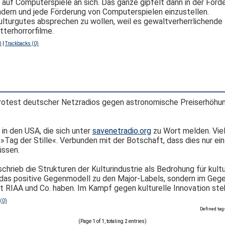
auf Computerspiele an sich. Das ganze gipfelt dann in der Forde
ndern und jede Förderung von Computerspielen einzustellen.
ulturgutes absprechen zu wollen, weil es gewaltverherrlichende 
tterhorrorfilme.
)
|
Trackbacks (0)
rotest deutscher Netzradios gegen astronomische Preiserhöhu
in den USA, die sich unter
savenetradio.org
zu Wort melden. Viel
»Tag der Stille«. Verbunden mit der Botschaft, dass dies nur ein 
üssen.
schrieb die Strukturen der Kulturindustrie als Bedrohung für kul
das positive Gegenmodell zu den Major-Labels, sondern im Gegent
 RIAA und Co. haben. Im Kampf gegen kulturelle Innovation steh
(0)
Defined tags
(Page 1 of 1, totaling 2 entries)