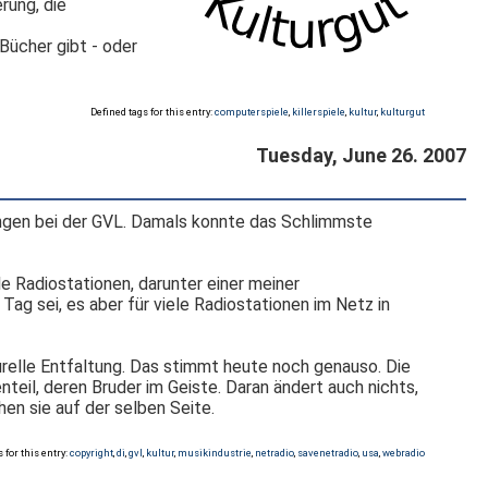
rung, die
Bücher gibt - oder
Defined tags for this entry:
computerspiele
,
killerspiele
,
kultur
,
kulturgut
Tuesday, June 26. 2007
ngen bei der GVL. Damals konnte das Schlimmste
e Radiostationen, darunter einer meiner
Tag sei, es aber für viele Radiostationen im Netz in
turelle Entfaltung. Das stimmt heute noch genauso. Die
eil, deren Bruder im Geiste. Daran ändert auch nichts,
en sie auf der selben Seite.
 for this entry:
copyright
,
di
,
gvl
,
kultur
,
musikindustrie
,
netradio
,
savenetradio
,
usa
,
webradio