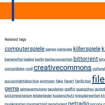
Related tags
computerspiele
killerspiele
k
games
karlsruhe
bittorrent
barrierefrei
beijing
berlin
berneconvention
bit
creativecommons
corruptibles
cpdl
cultural
fil
eucopyrightdirective
evrimsen
fake
fanart
fanfiction
gema
gemavermutung
geodaten
graffiti
guangzhou
guten
justizministerium
kinderlieder
kopierschutz
kriegderwelten
kt
netradio
musikpiraten
mysmartgrid
negativland
nocopy