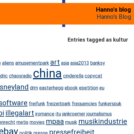
Hanno's blog
Hanno's Blog
Entries tagged as kultur
art
e
aliens
amusementpark
asia
asia2013
banksy
china
dric
chaosradio
cinderella
copycat
isneyland
drm
easterhegg
ebook
epetition
eu
software
freifunk
freizeitpark
frequencies
funkerspuk
pi
illegalart
iromance
itu
jankroemer
journalismus
mpaa
musikindustrie
enrecht
metis
movies
musik
tebay
pressefreiheit
politik
presse