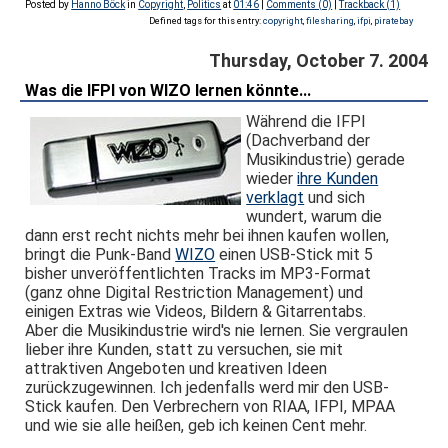
Posted by
Hanno Böck
in
Copyright
,
Politics
at
01:46
|
Comments (0)
|
Trackback (1)
Defined tags for this entry:
copyright
,
filesharing
,
ifpi
,
piratebay
Thursday, October 7. 2004
Was die IFPI von WIZO lernen könnte...
Während die IFPI
(Dachverband der
Musikindustrie) gerade
wieder
ihre Kunden
verklagt
und sich
wundert, warum die
dann erst recht nichts mehr bei ihnen kaufen wollen,
bringt die Punk-Band
WIZO
einen USB-Stick mit 5
bisher unveröffentlichten Tracks im MP3-Format
(ganz ohne Digital Restriction Management) und
einigen Extras wie Videos, Bildern & Gitarrentabs.
Aber die Musikindustrie wird's nie lernen. Sie vergraulen
lieber ihre Kunden, statt zu versuchen, sie mit
attraktiven Angeboten und kreativen Ideen
zurückzugewinnen. Ich jedenfalls werd mir den USB-
Stick kaufen. Den Verbrechern von RIAA, IFPI, MPAA
und wie sie alle heißen, geb ich keinen Cent mehr.