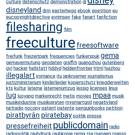
disney
culture
datenschutz
demonstration
di
disneyland
drm
easterhegg
ebook
epetition
eu
eucopyrightdirective
evrimsen
fake
fanart
fanfiction
filesharing
film
freeculture
freesoftware
gema
freifunk
freizeitpark
frequencies
funkerspuk
gemavermutung
geodaten
graffiti
guangzhou
gutenberg
gvl
hacker
hallstatt
hddvd
hiddenfrontier
html
huizhou
illegalart
iromance
itu
jankroemer
journalismus
justizministerium
kinderlieder
kopierschutz
kriegderwelten
kts
kultur
laterne
laternenumzug
lessig
licenses
linux
lug
mpaa
luoyang
markenrecht
metis
movies
musik
musikindustrie
musikpiraten
mysmartgrid
negativland
netradio
nocopy
patent
patente
penguinbooks
petition
piratbyrån
piratebay
politik
presse
publicdomain
pressefreiheit
radio
radiopolitik
raubdruck
raubkopie
remix
rsa
rsaoaep
rsapss