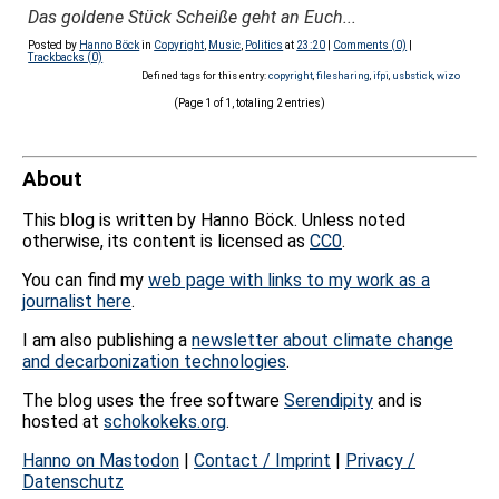
Das goldene Stück Scheiße geht an Euch...
Posted by
Hanno Böck
in
Copyright
,
Music
,
Politics
at
23:20
|
Comments (0)
|
Trackbacks (0)
Defined tags for this entry:
copyright
,
filesharing
,
ifpi
,
usbstick
,
wizo
(Page 1 of 1, totaling 2 entries)
About
This blog is written by Hanno Böck. Unless noted
otherwise, its content is licensed as
CC0
.
You can find my
web page with links to my work as a
journalist here
.
I am also publishing a
newsletter about climate change
and decarbonization technologies
.
The blog uses the free software
Serendipity
and is
hosted at
schokokeks.org
.
Hanno on Mastodon
|
Contact / Imprint
|
Privacy /
Datenschutz