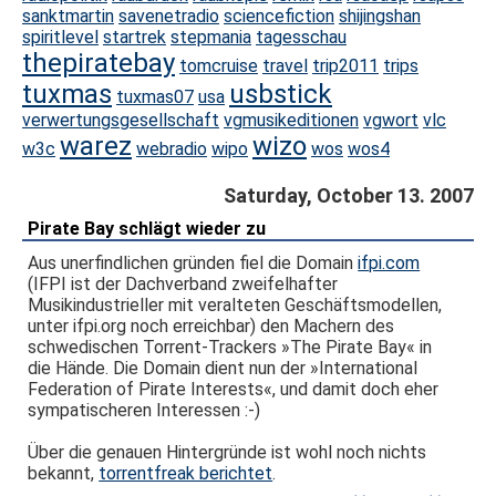
sanktmartin
savenetradio
sciencefiction
shijingshan
spiritlevel
startrek
stepmania
tagesschau
thepiratebay
tomcruise
travel
trip2011
trips
tuxmas
usbstick
tuxmas07
usa
verwertungsgesellschaft
vgmusikeditionen
vgwort
vlc
warez
wizo
w3c
webradio
wipo
wos
wos4
Saturday, October 13. 2007
Pirate Bay schlägt wieder zu
Aus unerfindlichen gründen fiel die Domain
ifpi.com
(IFPI ist der Dachverband zweifelhafter
Musikindustrieller mit veralteten Geschäftsmodellen,
unter ifpi.org noch erreichbar) den Machern des
schwedischen Torrent-Trackers »The Pirate Bay« in
die Hände. Die Domain dient nun der »International
Federation of Pirate Interests«, und damit doch eher
sympatischeren Interessen :-)
Über die genauen Hintergründe ist wohl noch nichts
bekannt,
torrentfreak berichtet
.