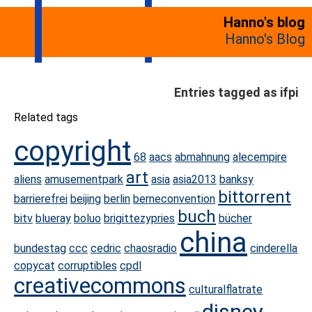
Hanno's blog
Hanno's Blog
Entries tagged as ifpi
Related tags
copyright
68
aacs
abmahnung
alecempire
art
aliens
amusementpark
asia
asia2013
banksy
bittorrent
barrierefrei
beijing
berlin
berneconvention
buch
bitv
blueray
boluo
brigittezypries
bücher
china
bundestag
ccc
cedric
chaosradio
cinderella
copycat
corruptibles
cpdl
creativecommons
culturalflatrate