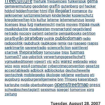
freeculture
gema
freifunk
frequencies
funkerspuk
gemavermutung
geodaten
graffiti
gutenberg
gvl
hacker
ifpi
illegalart
hddvd
hiddenfrontier
html
iromance
itu
jankroemer
justizministerium
kinderlieder
kopierschutz
kriegderwelten
kts
kultur
laterne
laternenumzug
lessig
lug
mpaa
licenses
linux
markenrecht
metis
movies
musik
musikindustrie
musikpiraten
mysmartgrid
negativland
netradio
nocopy
patent
patente
penguinbooks
petition
piratebay
publicdomain
piratbyrån
politik
radio
radiopolitik
raubdruck
raubkopie
remix
rsa
rsaoaep
rsapss
sanktmartin
savenetradio
sciencefiction
spiritlevel
thepiratebay
tuxmas
startrek
tomcruise
trips
tuxmas07
usa
usbstick
verwertungsgesellschaft
warez
vgmusikeditionen
vgwort
vlc
w3c
webradio
wipo
wizo
wos
wos4
computer
cybercrimeconvention
gesetze
acceptableads
adblock
adblockplus
deutschewelle
gentechnik
mobilegeeks
ökologie
reklame
werbung
ati
augsburg
augsburgerallgemeine
bnn
ffmpeg
kaisersbach
openstreetmap
press
karlsruhe
nvidia
oberboihingen
schwäbischestaglatt
sexismus
spiegel
tomorrow
xorg
zeitung
Tuesday, August 28. 2007