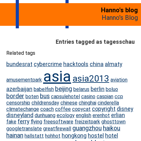
Hanno's blog
Hanno's Blog
Entries tagged as tagesschau
Related tags
bundesrat
cybercrime
hacktools
china
almaty
asia
asia2013
amusementpark
aviation
beijing
azerbaijan
berlin
babelfish
belarus
boluo
border
bus
boten
capsulehotel
casino
caspian
ccp
censorship
childrensday
chinese
chinghai
cinderella
copyright
disney
climatechange
coach
coffee
copycat
disneyland
erlian
dunhuang
ecology
english
erenhot
ferry
fake
flying
freesoftware
freizeitpark
ghosttown
guangzhou
haikou
googletranslate
greatfirewall
hainan
hongkong
hostel
hotel
hallstatt
hohhot