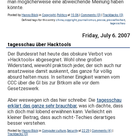
man möglicherweise eine abweichende Meinung haben
könnte.
Posted by
Hanno Böck
in
Copyright
,
Politics
at
15:06
|
Comments (0)
|
Trackbacks (0)
Defined tags for this entry:
china
,
copyright
,
journalismus
,
presse
,
pressefreiheit
,
tagesschau
Friday, July 6. 2007
tagesschau über Hacktools
Der Bundesrat hat heute das obskure Verbot von
»Hacktools« abgesegnet. Wohl ohne großen
Widerstand, wiewohl praktisch jeder, der sich auch nur
ansatzweise damit auskennt, das ganze für völlig
absurd halten muss. In seltener Einigkeit warnen vom
CCC über die GI bis zur Bitkom alle vor dem
Gesetzeswerk.
Aber weswegen ich das hier schreibe: Die
tagesschau
erklärt das ganze sehr brauchbar
, was ich dachte, dass
ich doch mal lobend erwähnen kann. Vielleicht ein
kleiner Beitrag, dass auch nicht-Techies derartiges
besser verstehen.
Posted by
Hanno Böck
in
Computer culture
,
Security
at
22:29
|
Comments (4)
|
Trackbacks (0)