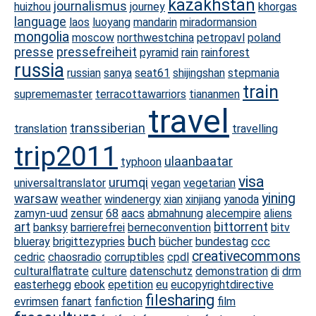
kazakhstan
journalismus
huizhou
journey
khorgas
language
laos
luoyang
mandarin
miradormansion
mongolia
moscow
northwestchina
petropavl
poland
presse
pressefreiheit
pyramid
rain
rainforest
russia
russian
sanya
seat61
shijingshan
stepmania
train
suprememaster
terracottawarriors
tiananmen
travel
transsiberian
translation
travelling
trip2011
ulaanbaatar
typhoon
visa
urumqi
universaltranslator
vegan
vegetarian
yining
warsaw
weather
windenergy
xian
xinjiang
yanoda
zamyn-uud
zensur
68
aacs
abmahnung
alecempire
aliens
art
bittorrent
banksy
barrierefrei
berneconvention
bitv
buch
blueray
brigittezypries
bücher
bundestag
ccc
creativecommons
cedric
chaosradio
corruptibles
cpdl
culturalflatrate
culture
datenschutz
demonstration
di
drm
easterhegg
ebook
epetition
eu
eucopyrightdirective
filesharing
evrimsen
fanart
fanfiction
film