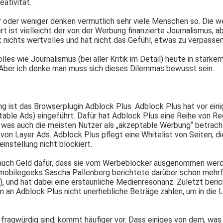
ativität.
hr oder weniger denken vermutlich sehr viele Menschen so. Die 
t ist vielleicht der von der Werbung finanzierte Journalismus, 
nichts wertvolles und hat nicht das Gefühl, etwas zu verpassen
volles wie Journalismus (bei aller Kritik im Detail) heute in st
. Aber ich denke man muss sich dieses Dilemmas bewusst sein.
 ist das Browserplugin Adblock Plus. Adblock Plus hat vor einig
le Ads) eingeführt. Dafür hat Adblock Plus eine Reihe von Reg
, was auch die meisten Nutzer als „akzeptable Werbung“ betrac
n Layer Ads. Adblock Plus pflegt eine Whitelist von Seiten, die
nstellung nicht blockiert.
auch Geld dafür, dass sie vom Werbeblocker ausgenommen werd
 mobilegeeks Sascha Pallenberg berichtete darüber schon mehr
)
, und hat dabei eine erstaunliche Medienresonanz. Zuletzt beri
n Adblock Plus nicht unerhebliche Beträge zahlen, um in die L
agwürdig sind, kommt häufiger vor. Dass einiges von dem, was die 