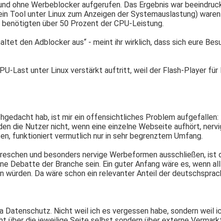
 und ohne Werbeblocker aufgerufen. Das Ergebnis war beeindruc
 (ein Tool unter Linux zum Anzeigen der Systemauslastung) waren
 benötigten über 50 Prozent der CPU-Leistung.
altet den Adblocker aus“ - meint ihr wirklich, dass sich eure Bes
-Last unter Linux verstärkt auftritt, weil der Flash-Player für 
gedacht hab, ist mir ein offensichtliches Problem aufgefallen
en die Nutzer nicht, wenn eine einzelne Webseite aufhört, nervi
n, funktioniert vermutlich nur in sehr begrenztem Umfang.
schen und besonders nervige Werbeformen ausschließen, ist das
 Debatte der Branche sein. Ein guter Anfang wäre es, wenn all 
gen würden. Da wäre schon ein relevanter Anteil der deutschspr
 Datenschutz. Nicht weil ich es vergessen habe, sondern weil ic
 über die jeweilige Seite selbst sondern über externe Vermark