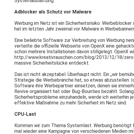
Systemauslastung.
Adblocker als Schutz vor Malware
Werbung im Netz ist ein Sicherheitsrisiko. Werbeblocker s
hat im letzten Jahr zweimal vor Malware in Werbebanner
Eine beliebte Software zur Verbreitung von Werbung nen
verteilte die offizielle Webseite von OpenX eine gehackt
schon mehrere Installationen davon stillgelegt. OpenX w
http://www.kreativrauschen.com/blog/2013/12/18/zero-d
massive Sicherheitslücke entdeckt.
Das ist nicht akzeptabel. Überhaupt nicht. Ein „wir bemü
Strategie die Werbebranche hat, so etwas abzustellen. 
Software ihre Werbepartner einsetzen, denen sie immerhi
Revive organisiert hat oder Bug-Bounties bezahlt. Solang
Sicherheitsprobleme einzuhandeln, werde ich weiterhin je
effektive Maßnahme zu mehr Sicherheit im Netz sind.
CPU-Last
Kommen wir zum Thema Systemlast. Werbung benötigt Rec
mal wieder eine Kampagne von verschiedenen Medien mit 