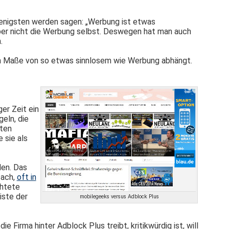
wenigsten werden sagen: „Werbung ist etwas
aber nicht die Werbung selbst. Deswegen hat man auch
.
arkem Maße von so etwas sinnlosem wie Werbung abhängt.
er Zeit ein
eln, die
hten
 sie als
en. Das
fach,
oft in
chtete
iste der
mobilegeeks versus Adblock Plus
Firma hinter Adblock Plus treibt, kritikwürdig ist, will