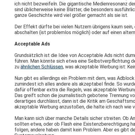
ich nicht bezweifeln. Die gigantische Medienresonanz de
sind üblicherweise keine Blätter, die besonders ausführl
ganze Geschichte wird viel größer gemacht als sie ist.
Der Effekt dürfte bei vielen Nutzern übrigens kaum sein
abschalten (ist problemlos möglich) oder auf einen alte
Acceptable Ads
Grundsätzlich ist die Idee von Acceptable Ads nicht dum
führen. Man könnte sich etwa eine Selbstverpflichtung
zu
ähnlichen Schlüssen
, was akzeptable Werbung ist: Kein
Nun gibt es allerdings ein Problem mit dem, was Adblock
zumindest ich alles andere als akzeptabel finde. So wur
dafür offenbar extra die Regeln, was akzeptable Werbung i
Das greift schon die journalistisch gebotene Trennung vo
derartiges durchlässt, dann ist die Kritik am Geschäftsm
akzeptable Werbung anzustoßen, die halte ich nach wie vor
Man kann sich über manche Details sicher streiten. Ob 
sollten etwa, oder ob Flash eine Existenzberechtigung 
folgen, andere haben damit kein Problem. Aber es gibt de