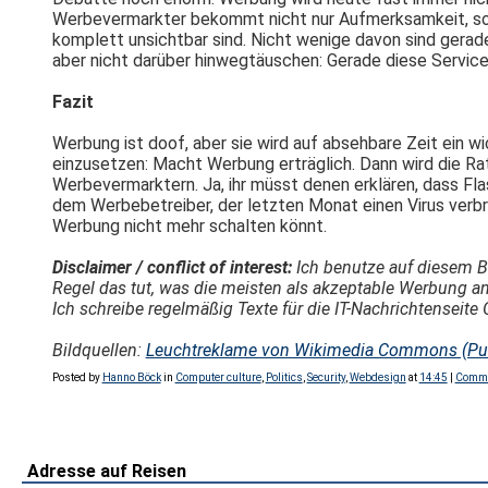
Werbevermarkter bekommt nicht nur Aufmerksamkeit, sond
komplett unsichtbar sind. Nicht wenige davon sind gerade
aber nicht darüber hinwegtäuschen: Gerade diese Servic
Fazit
Werbung ist doof, aber sie wird auf absehbare Zeit ein wi
einzusetzen: Macht Werbung erträglich. Dann wird die Rat
Werbevermarktern. Ja, ihr müsst denen erklären, dass Fla
dem Werbebetreiber, der letzten Monat einen Virus verbreit
Werbung nicht mehr schalten könnt.
Disclaimer / conflict of interest:
Ich benutze auf diesem Bl
Regel das tut, was die meisten als akzeptable Werbung a
Ich schreibe regelmäßig Texte für die IT-Nachrichtenseit
Bildquellen:
Leuchtreklame von Wikimedia Commons (Pu
Posted by
Hanno Böck
in
Computer culture
,
Politics
,
Security
,
Webdesign
at
14:45
|
Comme
Adresse auf Reisen