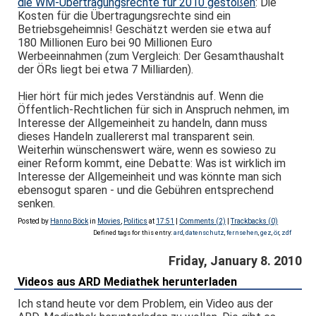
die WM-Übertragungsrechte für 2010 gestoßen
: Die
Kosten für die Übertragungsrechte sind ein
Betriebsgeheimnis! Geschätzt werden sie etwa auf
180 Millionen Euro bei 90 Millionen Euro
Werbeeinnahmen (zum Vergleich: Der Gesamthaushalt
der ÖRs liegt bei etwa 7 Milliarden).
Hier hört für mich jedes Verständnis auf. Wenn die
Öffentlich-Rechtlichen für sich in Anspruch nehmen, im
Interesse der Allgemeinheit zu handeln, dann muss
dieses Handeln zuallererst mal transparent sein.
Weiterhin wünschenswert wäre, wenn es sowieso zu
einer Reform kommt, eine Debatte: Was ist wirklich im
Interesse der Allgemeinheit und was könnte man sich
ebensogut sparen - und die Gebühren entsprechend
senken.
Posted by
Hanno Böck
in
Movies
,
Politics
at
17:51
|
Comments (2)
|
Trackbacks (0)
Defined tags for this entry:
ard
,
datenschutz
,
fernsehen
,
gez
,
ör
,
zdf
Friday, January 8. 2010
Videos aus ARD Mediathek herunterladen
Ich stand heute vor dem Problem, ein Video aus der