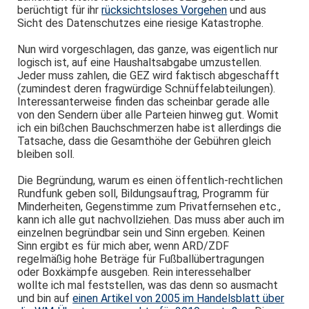
berüchtigt für ihr
rücksichtsloses Vorgehen
und aus
Sicht des Datenschutzes eine riesige Katastrophe.
Nun wird vorgeschlagen, das ganze, was eigentlich nur
logisch ist, auf eine Haushaltsabgabe umzustellen.
Jeder muss zahlen, die GEZ wird faktisch abgeschafft
(zumindest deren fragwürdige Schnüffelabteilungen).
Interessanterweise finden das scheinbar gerade alle
von den Sendern über alle Parteien hinweg gut. Womit
ich ein bißchen Bauchschmerzen habe ist allerdings die
Tatsache, dass die Gesamthöhe der Gebühren gleich
bleiben soll.
Die Begründung, warum es einen öffentlich-rechtlichen
Rundfunk geben soll, Bildungsauftrag, Programm für
Minderheiten, Gegenstimme zum Privatfernsehen etc.,
kann ich alle gut nachvollziehen. Das muss aber auch im
einzelnen begründbar sein und Sinn ergeben. Keinen
Sinn ergibt es für mich aber, wenn ARD/ZDF
regelmäßig hohe Beträge für Fußballübertragungen
oder Boxkämpfe ausgeben. Rein interessehalber
wollte ich mal feststellen, was das denn so ausmacht
und bin auf
einen Artikel von 2005 im Handelsblatt über