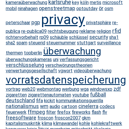
karlsruhe
kameraüberwachung
key
köln
metis
microsoft
openstreetmap
ör
mobil
ninahagen
optoutday
osm
privacy
pgp
peterschaar
privatsphäre
re-
rfid
publica
re-publica09
rechtsbeugung
reklame
religion
security
richtervorbehalt
rp09
schäuble
schlüssel
sha1
sha2
spam
steuerid
steuernummer
stuttgart
surveillance
überwachung
thermen
topberlin
überwachungskameras
uni
verfassungsgericht
verschlüsselung
verschwörungstheorien
verwertungsgesellschaft
vgwort
videoüberwachung
vorratsdatenspeicherung
zdf
vortrag
web20
webmontag
werbung
wga
windowsxp
fußball
zigaretten
zigarettenautomaten
youtube
deutschland
fifa
kickit
kommunikationsguerilla
nationalismus
wm
cinelerra
audio
cartoon
codecs
ffmpeg
feuerwerk
filter
firefox
fireworks
flash
flv
freesoftware
froscon
froscon2007
gkm
kapitalismuskritik
klima
klimawandel
kohle
kohlekraftwerk