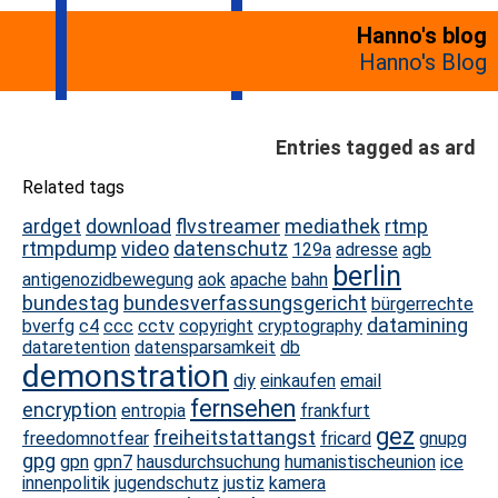
Hanno's blog
Hanno's Blog
Entries tagged as ard
Related tags
ardget
download
flvstreamer
mediathek
rtmp
rtmpdump
video
datenschutz
129a
adresse
agb
berlin
antigenozidbewegung
aok
apache
bahn
bundestag
bundesverfassungsgericht
bürgerrechte
datamining
bverfg
c4
ccc
cctv
copyright
cryptography
dataretention
datensparsamkeit
db
demonstration
diy
einkaufen
email
fernsehen
encryption
entropia
frankfurt
gez
freiheitstattangst
freedomnotfear
fricard
gnupg
gpg
gpn
gpn7
hausdurchsuchung
humanistischeunion
ice
innenpolitik
jugendschutz
justiz
kamera