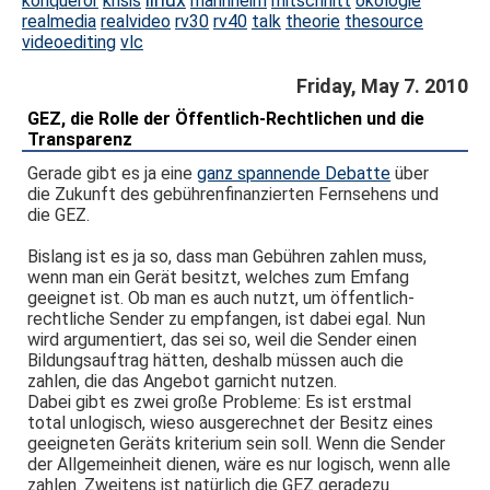
linux
konqueror
krisis
mannheim
mitschnitt
ökologie
realmedia
realvideo
rv30
rv40
talk
theorie
thesource
videoediting
vlc
Friday, May 7. 2010
GEZ, die Rolle der Öffentlich-Rechtlichen und die
Transparenz
Gerade gibt es ja eine
ganz spannende Debatte
über
die Zukunft des gebührenfinanzierten Fernsehens und
die GEZ.
Bislang ist es ja so, dass man Gebühren zahlen muss,
wenn man ein Gerät besitzt, welches zum Emfang
geeignet ist. Ob man es auch nutzt, um öffentlich-
rechtliche Sender zu empfangen, ist dabei egal. Nun
wird argumentiert, das sei so, weil die Sender einen
Bildungsauftrag hätten, deshalb müssen auch die
zahlen, die das Angebot garnicht nutzen.
Dabei gibt es zwei große Probleme: Es ist erstmal
total unlogisch, wieso ausgerechnet der Besitz eines
geeigneten Geräts kriterium sein soll. Wenn die Sender
der Allgemeinheit dienen, wäre es nur logisch, wenn alle
zahlen. Zweitens ist natürlich die GEZ geradezu