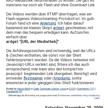
ARD-Mediathek herunterladen zu wollen. Die gibt es
meistens nur noch als Flash und ohne Download-Link.
Die Videos werden über RTMP übertragen, was ein
Flash-eigenes Videostreaming-Protokoll ist. Im gulli-
Forum fand ich eine
Anleitung
. Ich habe darauf
basierend ein kleines Skript
ardget
geschrieben, mit
dem man das bequem erledigen kann. Aufzurufen
einfach über
ardget "[URL der Mediathek]"
Die Anführungszeichen sind notwendig, weil die URLs
&-Zeichen enthalten, die sonst von der Shell
fehlinterpretiert werden. Da die Videos teilweise mit
Javascript-URLs verlinkt sind, filtere ich das auch
entsprechend, man kann also den kompletten
javascript: beginnenden Link übergeben. Benötigt wird
entweder
flvstreamer
oder
rtmpdump
, sollte
ansonsten in jeder gängigen Unix-Shell funktionieren.
Posted by
Hanno Böck
in
Code
,
Computer culture
,
Linux
at
22:39
|
Comments (11)
|
Trackbacks (0)
Defined tags for this entry:
ard
,
ardget
,
download
,
flvstreamer
,
mediathek
,
rtmp
,
rtmpdump
,
video
Saturday, November 25. 2006