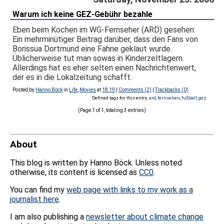
Warum ich keine GEZ-Gebühr bezahle
Eben beim Kochen im WG-Fernseher (ARD) gesehen:
Ein mehrminütiger Beitrag darüber, dass den Fans von
Borissua Dortmund eine Fahne geklaut wurde.
Üblicherweise tut man sowas in Kinderzeltlagern.
Allerdings hat es eher selten einen Nachrichtenwert,
der es in die Lokalzeitung schafft.
Posted by
Hanno Böck
in
Life
,
Movies
at
18:19
|
Comments (2)
|
Trackbacks (0)
Defined tags for this entry:
ard
,
fernsehen
,
fußball
,
gez
(Page 1 of 1, totaling 3 entries)
About
This blog is written by Hanno Böck. Unless noted
otherwise, its content is licensed as
CC0
.
You can find my
web page with links to my work as a
journalist here
.
I am also publishing a
newsletter about climate change