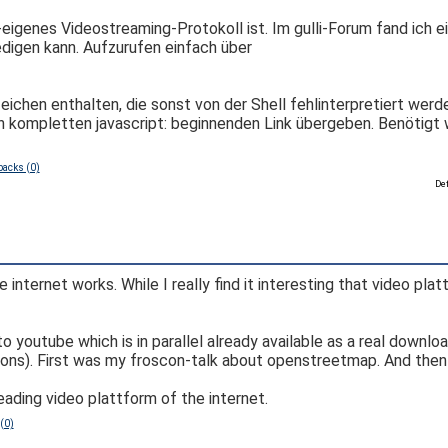
igenes Videostreaming-Protokoll ist. Im gulli-Forum fand ich e
igen kann. Aufzurufen einfach über
ichen enthalten, die sonst von der Shell fehlinterpretiert werde
den kompletten javascript: beginnenden Link übergeben. Benötigt
backs (0)
Def
nternet works. While I really find it interesting that video pl
to youtube which is in parallel already available as a real downlo
tions). First was my froscon-talk about openstreetmap. And then 
eading video plattform of the internet.
(0)