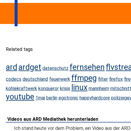
Related tags
ard
ardget
fernsehen
flvstr
datenschutz
ffmpeg
codecs
deutschland
feuerwerk
filter
firefox
fir
linux
kohlekraftwerk
konqueror
krisis
mannheim
mitschnit
youtube
1mai
berlin
egotronic
happyhardcore
polizeige
Videos aus ARD Mediathek herunterladen
Ich stand heute vor dem Problem, ein Video aus der ARD-