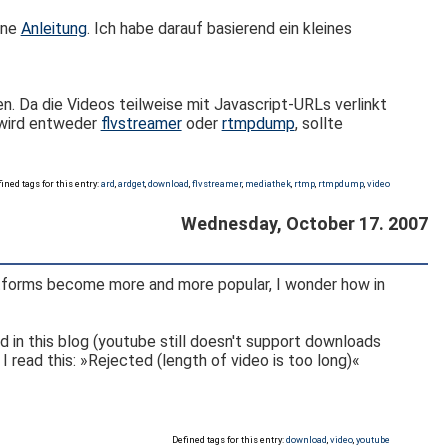
ine
Anleitung
. Ich habe darauf basierend ein kleines
n. Da die Videos teilweise mit Javascript-URLs verlinkt
 wird entweder
flvstreamer
oder
rtmpdump
, sollte
ined tags for this entry:
ard
,
ardget
,
download
,
flvstreamer
,
mediathek
,
rtmp
,
rtmpdump
,
video
Wednesday, October 17. 2007
attforms become more and more popular, I wonder how in
ad in this blog (youtube still doesn't support downloads
I read this: »Rejected (length of video is too long)«
Defined tags for this entry:
download
,
video
,
youtube