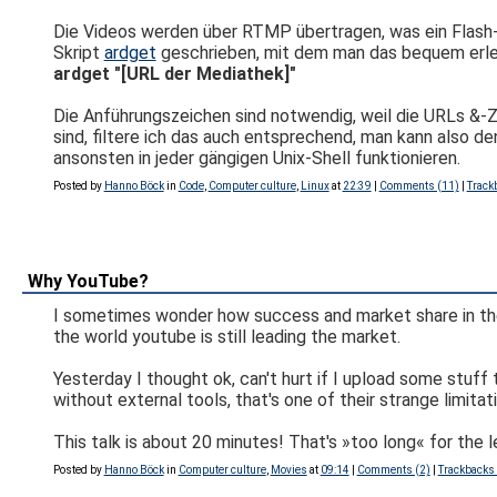
Die Videos werden über RTMP übertragen, was ein Flash-e
Skript
ardget
geschrieben, mit dem man das bequem erled
ardget "[URL der Mediathek]"
Die Anführungszeichen sind notwendig, weil die URLs &-Ze
sind, filtere ich das auch entsprechend, man kann also 
ansonsten in jeder gängigen Unix-Shell funktionieren.
Posted by
Hanno Böck
in
Code
,
Computer culture
,
Linux
at
22:39
|
Comments (11)
|
Track
Why YouTube?
I sometimes wonder how success and market share in the i
the world youtube is still leading the market.
Yesterday I thought ok, can't hurt if I upload some stuff 
without external tools, that's one of their strange limita
This talk is about 20 minutes! That's »too long« for the l
Posted by
Hanno Böck
in
Computer culture
,
Movies
at
09:14
|
Comments (2)
|
Trackbacks 