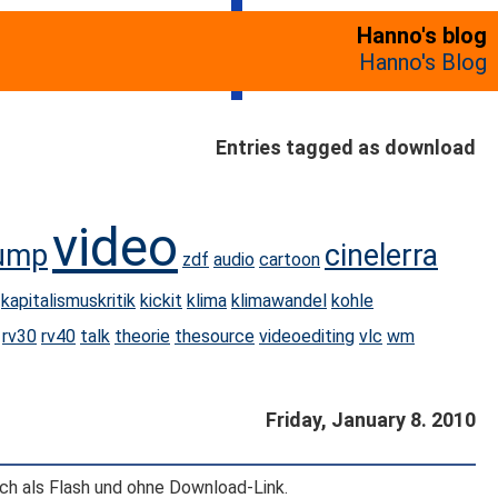
Hanno's blog
Hanno's Blog
Entries tagged as download
video
ump
cinelerra
zdf
audio
cartoon
kapitalismuskritik
kickit
klima
klimawandel
kohle
rv30
rv40
talk
theorie
thesource
videoediting
vlc
wm
Friday, January 8. 2010
ch als Flash und ohne Download-Link.