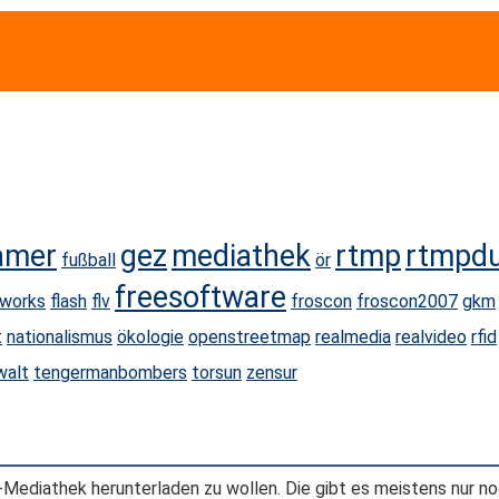
eamer
gez
mediathek
rtmp
rtmpd
fußball
ör
freesoftware
eworks
flash
flv
froscon
froscon2007
gkm
t
nationalismus
ökologie
openstreetmap
realmedia
realvideo
rfid
walt
tengermanbombers
torsun
zensur
Mediathek herunterladen zu wollen. Die gibt es meistens nur no