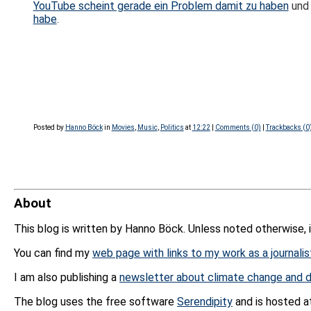
YouTube scheint gerade ein Problem damit zu haben
und 
habe
.
Posted by
Hanno Böck
in
Movies
,
Music
,
Politics
at
12:22
|
Comments (0)
|
Trackbacks (0
About
This blog is written by Hanno Böck. Unless noted otherwise, 
You can find my
web page with links to my work as a journalis
I am also publishing a
newsletter about climate change and d
The blog uses the free software
Serendipity
and is hosted 