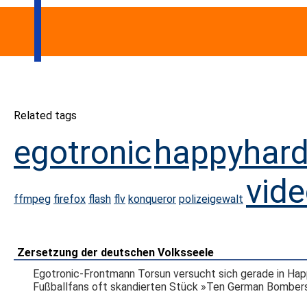
Related tags
egotronic
happyhard
vid
ffmpeg
firefox
flash
flv
konqueror
polizeigewalt
Zersetzung der deutschen Volksseele
Egotronic-Frontmann Torsun versucht sich gerade in Hap
Fußballfans oft skandierten Stück »Ten German Bombers