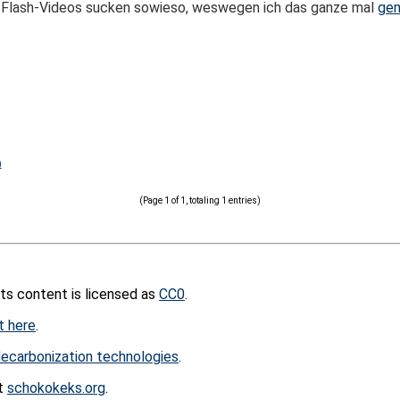
Flash-Videos sucken sowieso, weswegen ich das ganze mal
gem
)
(Page 1 of 1, totaling 1 entries)
its content is licensed as
CC0
.
t here
.
ecarbonization technologies
.
at
schokokeks.org
.