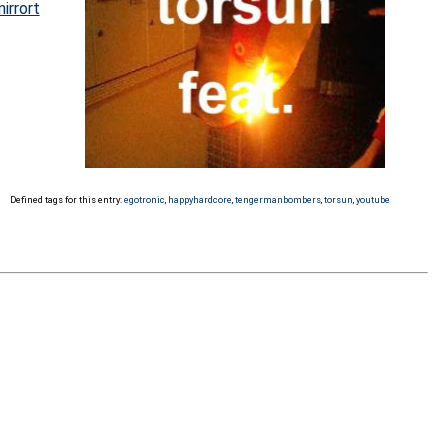
irrort
Defined tags for this entry:
egotronic
,
happyhardcore
,
tengermanbombers
,
torsun
,
youtube