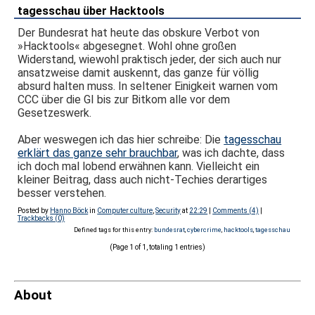
tagesschau über Hacktools
Der Bundesrat hat heute das obskure Verbot von
»Hacktools« abgesegnet. Wohl ohne großen
Widerstand, wiewohl praktisch jeder, der sich auch nur
ansatzweise damit auskennt, das ganze für völlig
absurd halten muss. In seltener Einigkeit warnen vom
CCC über die GI bis zur Bitkom alle vor dem
Gesetzeswerk.
Aber weswegen ich das hier schreibe: Die
tagesschau
erklärt das ganze sehr brauchbar
, was ich dachte, dass
ich doch mal lobend erwähnen kann. Vielleicht ein
kleiner Beitrag, dass auch nicht-Techies derartiges
besser verstehen.
Posted by
Hanno Böck
in
Computer culture
,
Security
at
22:29
|
Comments (4)
|
Trackbacks (0)
Defined tags for this entry:
bundesrat
,
cybercrime
,
hacktools
,
tagesschau
(Page 1 of 1, totaling 1 entries)
About