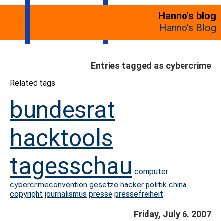
Hanno's blog
Hanno's Blog
Entries tagged as cybercrime
Related tags
bundesrat
hacktools
tagesschau
computer
cybercrimeconvention
gesetze
hacker
politik
china
copyright
journalismus
presse
pressefreiheit
Friday, July 6. 2007