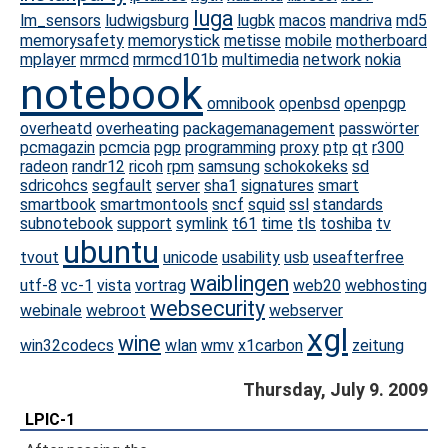
luga
lm_sensors
ludwigsburg
lugbk
macos
mandriva
md5
memorysafety
memorystick
metisse
mobile
motherboard
mplayer
mrmcd
mrmcd101b
multimedia
network
nokia
notebook
omnibook
openbsd
openpgp
overheatd
overheating
packagemanagement
passwörter
pcmagazin
pcmcia
pgp
programming
proxy
ptp
qt
r300
radeon
randr12
ricoh
rpm
samsung
schokokeks
sd
sdricohcs
segfault
server
sha1
signatures
smart
smartbook
smartmontools
sncf
squid
ssl
standards
subnotebook
support
symlink
t61
time
tls
toshiba
tv
ubuntu
tvout
unicode
usability
usb
useafterfree
waiblingen
utf-8
vc-1
vista
vortrag
web20
webhosting
websecurity
webinale
webroot
webserver
xgl
wine
win32codecs
wlan
wmv
x1carbon
zeitung
Thursday, July 9. 2009
LPIC-1