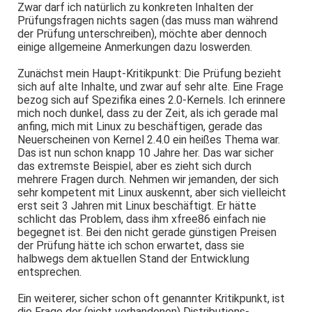
Zwar darf ich natürlich zu konkreten Inhalten der
Prüfungsfragen nichts sagen (das muss man während
der Prüfung unterschreiben), möchte aber dennoch
einige allgemeine Anmerkungen dazu loswerden.
Zunächst mein Haupt-Kritikpunkt: Die Prüfung bezieht
sich auf alte Inhalte, und zwar auf sehr alte. Eine Frage
bezog sich auf Spezifika eines 2.0-Kernels. Ich erinnere
mich noch dunkel, dass zu der Zeit, als ich gerade mal
anfing, mich mit Linux zu beschäftigen, gerade das
Neuerscheinen von Kernel 2.4.0 ein heißes Thema war.
Das ist nun schon knapp 10 Jahre her. Das war sicher
das extremste Beispiel, aber es zieht sich durch
mehrere Fragen durch. Nehmen wir jemanden, der sich
sehr kompetent mit Linux auskennt, aber sich vielleicht
erst seit 3 Jahren mit Linux beschäftigt. Er hätte
schlicht das Problem, dass ihm xfree86 einfach nie
begegnet ist. Bei den nicht gerade günstigen Preisen
der Prüfung hätte ich schon erwartet, dass sie
halbwegs dem aktuellen Stand der Entwicklung
entsprechen.
Ein weiterer, sicher schon oft genannter Kritikpunkt, ist
die Frage der (nicht vorhandenen) Distributions-