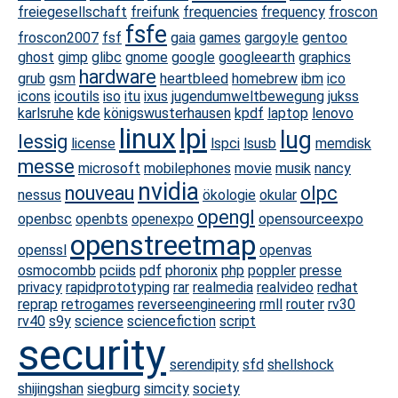
freiegesellschaft
freifunk
frequencies
frequency
froscon
fsfe
froscon2007
fsf
gaia
games
gargoyle
gentoo
ghost
gimp
glibc
gnome
google
googleearth
graphics
hardware
grub
gsm
heartbleed
homebrew
ibm
ico
icons
icoutils
iso
itu
ixus
jugendumweltbewegung
jukss
karlsruhe
kde
königswusterhausen
kpdf
laptop
lenovo
linux
lpi
lug
lessig
license
lspci
lsusb
memdisk
messe
microsoft
mobilephones
movie
musik
nancy
nvidia
nouveau
olpc
nessus
ökologie
okular
opengl
openbsc
openbts
openexpo
opensourceexpo
openstreetmap
openssl
openvas
osmocombb
pciids
pdf
phoronix
php
poppler
presse
privacy
rapidprototyping
rar
realmedia
realvideo
redhat
reprap
retrogames
reverseengineering
rmll
router
rv30
rv40
s9y
science
sciencefiction
script
security
serendipity
sfd
shellshock
shijingshan
siegburg
simcity
society