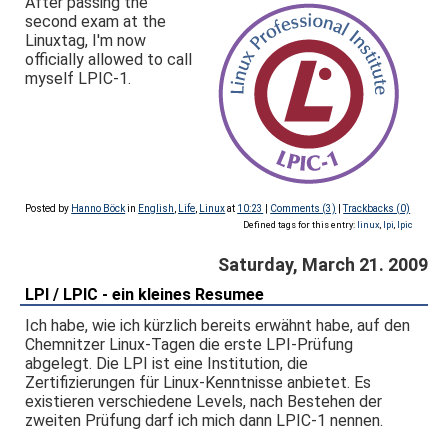
After passing the
second exam at the
Linuxtag, I'm now
officially allowed to call
myself LPIC-1.
Posted by
Hanno Böck
in
English
,
Life
,
Linux
at
10:23
|
Comments (3)
|
Trackbacks (0)
Defined tags for this entry:
linux
,
lpi
,
lpic
Saturday, March 21. 2009
LPI / LPIC - ein kleines Resumee
Ich habe, wie ich kürzlich bereits erwähnt habe, auf den
Chemnitzer Linux-Tagen die erste LPI-Prüfung
abgelegt. Die LPI ist eine Institution, die
Zertifizierungen für Linux-Kenntnisse anbietet. Es
existieren verschiedene Levels, nach Bestehen der
zweiten Prüfung darf ich mich dann LPIC-1 nennen.