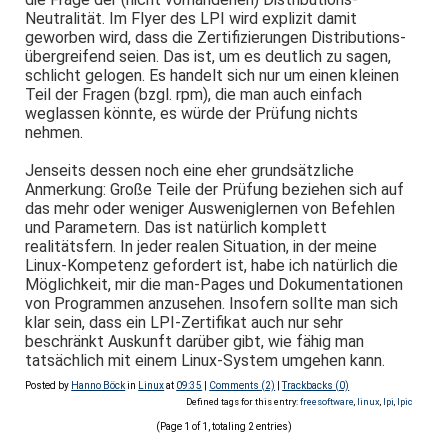
Neutralität. Im Flyer des LPI wird explizit damit
geworben wird, dass die Zertifizierungen Distributions-
übergreifend seien. Das ist, um es deutlich zu sagen,
schlicht gelogen. Es handelt sich nur um einen kleinen
Teil der Fragen (bzgl. rpm), die man auch einfach
weglassen könnte, es würde der Prüfung nichts
nehmen.
Jenseits dessen noch eine eher grundsätzliche
Anmerkung: Große Teile der Prüfung beziehen sich auf
das mehr oder weniger Ausweniglernen von Befehlen
und Parametern. Das ist natürlich komplett
realitätsfern. In jeder realen Situation, in der meine
Linux-Kompetenz gefordert ist, habe ich natürlich die
Möglichkeit, mir die man-Pages und Dokumentationen
von Programmen anzusehen. Insofern sollte man sich
klar sein, dass ein LPI-Zertifikat auch nur sehr
beschränkt Auskunft darüber gibt, wie fähig man
tatsächlich mit einem Linux-System umgehen kann.
Posted by
Hanno Böck
in
Linux
at
09:35
|
Comments (2)
|
Trackbacks (0)
Defined tags for this entry:
freesoftware
,
linux
,
lpi
,
lpic
(Page 1 of 1, totaling 2 entries)