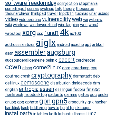
softwarefreedomday
sqlinjection
stepmania
sumatrapdf
sunras
syslinux
talk
theory
thesource
theunarchiver
thinkpad
travel
trip2011
tuxmas
unar
usbids
video
vulnerability
web
videoediting
wii
wiibrew
wiki
windows
windowsrefund
wiretapping
wos
wos4
4k
xorg
1und1
wrestool
xss
ac100
aiglx
addresssanitizer
android
apache
apt
artikel
assembler
augsburg
asan
cacert
augsburgerallgemeine
bahn
c
cardreader
ccwn
come2linux
clang
core
coredump
cpu
cryptography
cpufreq
crash
darmstadt
deb
demoscene
delilinux
distribution
dmidecode
drm
entropia
essen
english
esslingen
fedora
fma86t
frankreich
freedesktop
gadgets
gammu
gatos
gcc
gnokii
gpn
gpn5
gnupg
gpg
gphoto
grsecurity
gtk
hacker
harddisk
hash
hddtemp
howto
hp
http
inkscape
installparty
iptables
kgtk
kubuntu
libressl
lit07