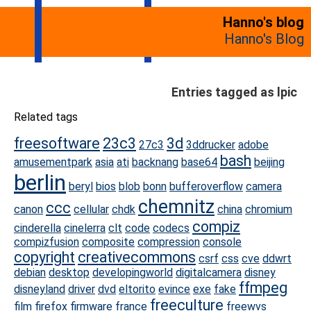
Hanno's blog
Hanno's Blog
Entries tagged as lpic
Related tags
freesoftware
23c3
3d
27c3
3ddrucker
adobe
bash
amusementpark
asia
ati
backnang
base64
beijing
berlin
beryl
bios
blob
bonn
bufferoverflow
camera
chemnitz
ccc
canon
cellular
chdk
china
chromium
compiz
cinderella
cinelerra
clt
code
codecs
compizfusion
composite
compression
console
copyright
creativecommons
csrf
css
cve
ddwrt
debian
desktop
developingworld
digitalcamera
disney
ffmpeg
disneyland
driver
dvd
eltorito
evince
exe
fake
freeculture
film
firefox
firmware
france
freewvs