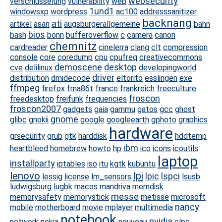
websecurity
verschlüsselung
vulnerability
web
1und1
windowsxp
wordpress
ac100
addresssanitizer
backnang
ati
artikel
asan
augsburgerallgemeine
bahn
bios
bash
bonn
bufferoverflow
c
camera
canon
chemnitz
cardreader
cinelerra
clang
clt
compression
console
core
coredump
cpu
cpufreq
creativecommons
demoscene
desktop
cve
delilinux
developingworld
driver
distribution
dmidecode
eltorito
esslingen
exe
ffmpeg
firefox
fma86t
france
frankreich
freeculture
froscon
freedesktop
freifunk
frequencies
froscon2007
gadgets
gaia
gammu
gatos
gcc
ghost
gnome
glibc
gnokii
google
googleearth
gphoto
graphics
hardware
grsecurity
grub
gtk
harddisk
hddtemp
ibm
heartbleed
homebrew
howto
hp
ico
icons
icoutils
laptop
installparty
iptables
iso
itu
kgtk
kubuntu
lenovo
lpi
lpic
lspci
lessig
license
lm_sensors
lsusb
ludwigsburg
lugbk
macos
mandriva
memdisk
messe
memorysafety
memorystick
metisse
microsoft
nancy
mobile
motherboard
movie
mplayer
multimedia
notebook
nvidia
network
nokia
nouveau
olpc