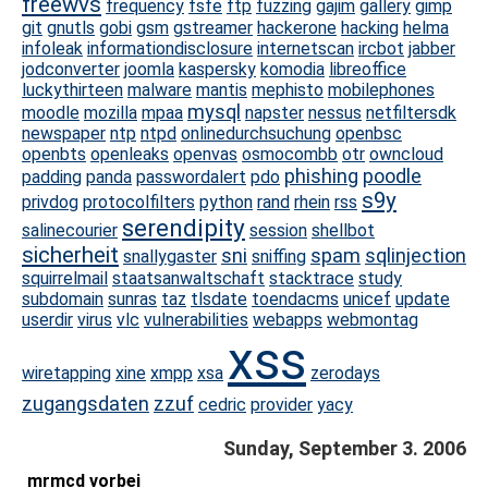
freewvs
frequency
fsfe
ftp
fuzzing
gajim
gallery
gimp
git
gnutls
gobi
gsm
gstreamer
hackerone
hacking
helma
infoleak
informationdisclosure
internetscan
ircbot
jabber
jodconverter
joomla
kaspersky
komodia
libreoffice
luckythirteen
malware
mantis
mephisto
mobilephones
mysql
moodle
mozilla
mpaa
napster
nessus
netfiltersdk
newspaper
ntp
ntpd
onlinedurchsuchung
openbsc
openbts
openleaks
openvas
osmocombb
otr
owncloud
phishing
poodle
padding
panda
passwordalert
pdo
s9y
privdog
protocolfilters
python
rand
rhein
rss
serendipity
salinecourier
session
shellbot
sicherheit
sni
spam
sqlinjection
snallygaster
sniffing
squirrelmail
staatsanwaltschaft
stacktrace
study
subdomain
sunras
taz
tlsdate
toendacms
unicef
update
userdir
virus
vlc
vulnerabilities
webapps
webmontag
xss
wiretapping
xine
xmpp
xsa
zerodays
zugangsdaten
zzuf
cedric
provider
yacy
Sunday, September 3. 2006
mrmcd vorbei