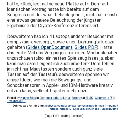
hatte, »Rüdi, leg mal ne neue Platte auf«. Den fast
identischen Vortrag hatte ich bereits auf dem
Kongress und der whatthehack gehört, mich hätte insb.
eine etwas genauere Beleuchtung der jüngsten
Ergebnisse der Crypto-Konferenz interessiert.
Desweiteren hab ich 4 Laptops anderer Besucher mit
compiz/aiglx versorgt, sowie einen Lightningtalk dazu
gehalten (
Slides OpenDocument
,
Slides PDF
). Hatte
das erste Mal das Vergnügen, mir einen Macbook näher
anzuschauen (also, ein nettes Spielzeug isses ja, aber
kann man damit eigentlich auch arbeiten? Dem fehlen
ja nicht nur Maustasten sondern auch ganz viele
Tasten auf der Tastatur), desweiteren sponnen wir
einige Ideen, wie man die Bewegungs- und
Schocksensoren in Apple- und IBM-Hardware kreativ
nutzen kann, vielleicht später mehr dazu.
Posted by
Hanno Böck
in
Computer culture
,
Linux
,
Security
at
23:55
|
Comments (3)
|
Trackbacks (0)
Defined tags for this entry:
aiglx
,
ccc
,
compiz
,
cryptography
,
darmstadt
,
hash
,
linux
,
md5
,
mrmcd
,
mrmcd101b
,
security
,
server
,
sha1
,
unicode
,
utf-8
(Page 1 of 1, totaling 1 entries)