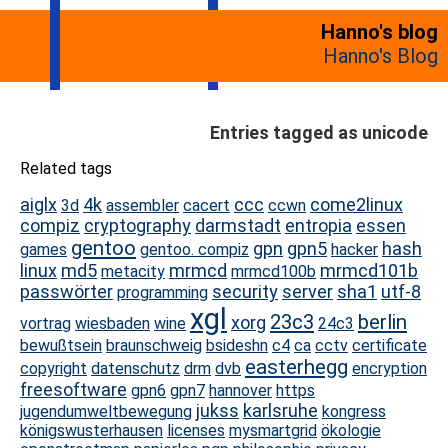
Hanno's blog
Hanno's Blog
Entries tagged as unicode
Related tags
aiglx
4k
ccc
come2linux
3d
assembler
cacert
ccwn
compiz
cryptography
darmstadt
entropia
essen
gentoo
gpn
gpn5
hash
games
gentoo. compiz
hacker
linux
md5
mrmcd
mrmcd101b
metacity
mrmcd100b
passwörter
security
server
sha1
utf-8
programming
xgl
23c3
berlin
xorg
vortrag
wiesbaden
wine
24c3
bewußtsein
braunschweig
bsideshn
c4
ca
cctv
certificate
easterhegg
copyright
datenschutz
drm
dvb
encryption
freesoftware
gpn6
gpn7
hannover
https
jukss
karlsruhe
jugendumweltbewegung
kongress
königswusterhausen
licenses
mysmartgrid
ökologie