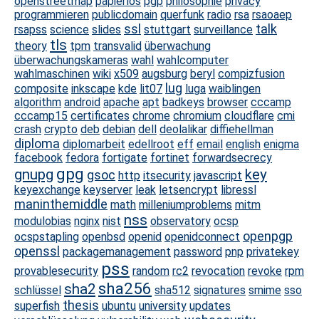
openstreetmap
papierlos
pgp
philosophie
privacy
programmieren
publicdomain
querfunk
radio
rsa
rsaoaep
ssl
talk
rsapss
science
slides
stuttgart
surveillance
tls
theory
tpm
transvalid
überwachung
überwachungskameras
wahl
wahlcomputer
wahlmaschinen
wiki
x509
augsburg
beryl
compizfusion
lug
composite
inkscape
kde
lit07
luga
waiblingen
algorithm
android
apache
apt
badkeys
browser
cccamp
cccamp15
certificates
chrome
chromium
cloudflare
cmi
crash
crypto
deb
debian
dell
deolalikar
diffiehellman
diploma
diplomarbeit
edellroot
eff
email
english
enigma
facebook
fedora
fortigate
fortinet
forwardsecrecy
gpg
gnupg
key
gsoc
http
itsecurity
javascript
keyexchange
keyserver
leak
letsencrypt
libressl
maninthemiddle
math
milleniumproblems
mitm
nss
modulobias
nginx
nist
observatory
ocsp
openpgp
ocspstapling
openbsd
openid
openidconnect
openssl
packagemanagement
password
pnp
privatekey
pss
provablesecurity
random
rc2
revocation
revoke
rpm
sha256
sha2
schlüssel
sha512
signatures
smime
sso
thesis
superfish
ubuntu
university
updates