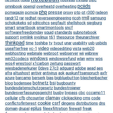
pciids
omnibook
opengl
overheatd
overheating
php
presse
pcmagazin
pcmcia
proxy
ptp
qt
r300
radeon
rmll
randr12
rar
redhat
reverseengineering
ricoh
samsung
schokokeks
sd
sdricohcs
segfault
shellshock
siegburg
smart
smartbook
smartmontools
sncf
softwarefreedomday
squid
standards
subnotebook
support
symlink
syslinux
t61
thesource
theunarchiver
thinkpad
time
toshiba
tv
tvout
unar
usability
usb
usbids
video
useafterfree
vc-1
videoediting
vista
web20
webhosting
webinale
webroot
webserver
wii
wiibrew
windows
win32codecs
windowsrefund
wlan
wmv
wos
wos4
wrestool
x1carbon
zeitung
passwort
wiesbadenerkurier
0days
27c3
adguard
adobe
aead
aes
afra
altushost
antivir
antivirus
aok
auskunftsanspruch
axfr
azure
barcamp
berserk
bias
bigbluebutton
bleichenbacher
botnetz
bsi
blog
bodensee
bugbounty
bundesdatenschutzgesetz
bundestrojaner
bundesverfassungsgericht
busby
bypass
cbc
cccamp11
clamav
cellular
cfb
chcounter
clickjacking
cms
code
cookie
csrf
conflictofinterest
dingens
distributions
dns
eplus
domain
drupal
fileexfiltration
firewall
freak