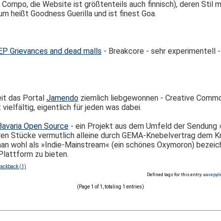
e Compo, die Website ist größtenteils auch finnisch), deren Stil
m heißt Goodness Guerilla und ist finest Goa.
 EP Grievances and dead malls
- Breakcore - sehr experimentell - 
eit das Portal
Jamendo
ziemlich liebgewonnen - Creative Common
ielfältig, eigentlich für jeden was dabei.
Bavaria Open Source
- ein Projekt aus dem Umfeld der Sendung »
aren Stücke vermutlich alleine durch GEMA-Knebelvertrag dem K
man wohl als »Indie-Mainstream« (ein schönes Oxymoron) bezei
lattform zu bieten.
rackback (1)
Defined tags for this entry:
aavepyö
(Page 1 of 1, totaling 1 entries)