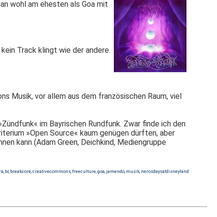
 man wohl am ehesten als Goa mit
kein Track klingt wie der andere.
s Musik, vor allem aus dem französischen Raum, viel
Zündfunk« im Bayrischen Rundfunk. Zwar finde ich den
riterium »Open Source« kaum genügen dürften, aber
chnen kann (Adam Green, Deichkind, Mediengruppe
rä
,
br
,
breakcore
,
creativecommons
,
freeculture
,
goa
,
jamendo
,
musik
,
nerosdaysatdisneyland