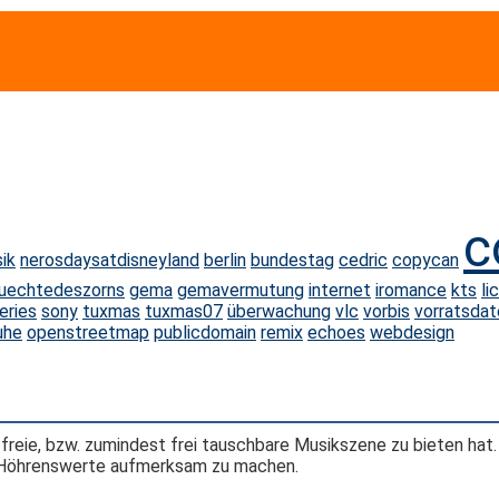
c
ik
nerosdaysatdisneyland
berlin
bundestag
cedric
copycan
ruechtedeszorns
gema
gemavermutung
internet
iromance
kts
li
eries
sony
tuxmas
tuxmas07
überwachung
vlc
vorbis
vorratsda
uhe
openstreetmap
publicdomain
remix
echoes
webdesign
 freie, bzw. zumindest frei tauschbare Musikszene zu bieten hat
d Höhrenswerte aufmerksam zu machen.