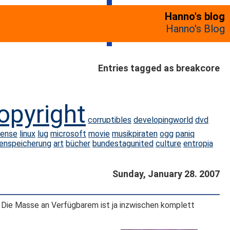
Hanno's blog
Hanno's Blog
Entries tagged as breakcore
opyright
corruptibles
developingworld
dvd
cense
linux
lug
microsoft
movie
musikpiraten
ogg
paniq
tenspeicherung
art
bücher
bundestagunited
culture
entropia
Sunday, January 28. 2007
. Die Masse an Verfügbarem ist ja inzwischen komplett