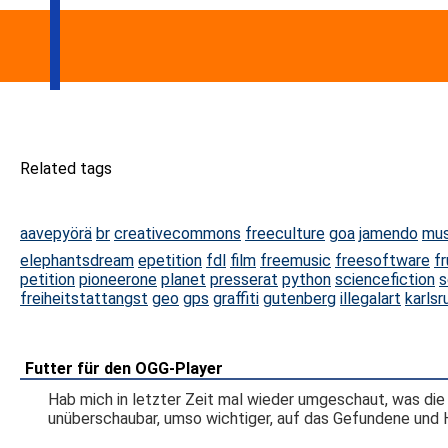
Related tags
aavepyörä
br
creativecommons
freeculture
goa
jamendo
mus
elephantsdream
epetition
fdl
film
freemusic
freesoftware
f
petition
pioneerone
planet
presserat
python
sciencefiction
s
freiheitstattangst
geo
gps
graffiti
gutenberg
illegalart
karlsr
Futter für den OGG-Player
Hab mich in letzter Zeit mal wieder umgeschaut, was die
unüberschaubar, umso wichtiger, auf das Gefundene un