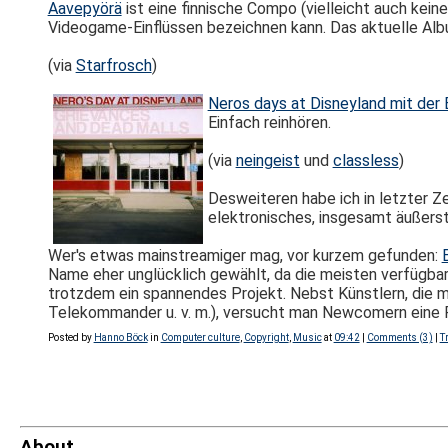
Aavepyörä
ist eine finnische Compo (vielleicht auch kein
Videogame-Einflüssen bezeichnen kann. Das aktuelle Albu
(via
Starfrosch
)
Neros days at Disneyland mit der
Einfach reinhören.
(via
neingeist
und
classless
)
Desweiteren habe ich in letzter Z
elektronisches, insgesamt äußerst v
Wer's etwas mainstreamiger mag, vor kurzem gefunden:
Name eher unglücklich gewählt, da die meisten verfügb
trotzdem ein spannendes Projekt. Nebst Künstlern, die 
Telekommander u. v. m.), versucht man Newcomern eine P
Posted by
Hanno Böck
in
Computer culture
,
Copyright
,
Music
at
09:42
|
Comments (3)
|
T
About