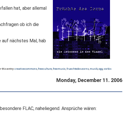
fallen hat, aber allemal
achfragen ob ich die
e auf nächstes Mal, hab
r this entry:
creativecommons
,
freeculture
,
freemusic
,
fruechtedeszorns
,
musik
,
ogg
,
vorbis
Monday, December 11. 2006
insbesondere FLAC, naheliegend. Ansprüche wären: