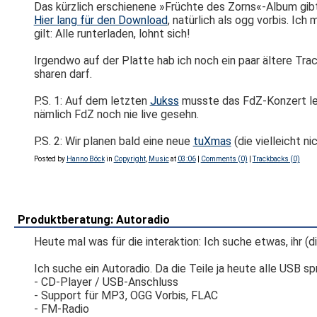
Das kürzlich erschienene »Früchte des Zorns«-Album gibt'
Hier lang für den Download
, natürlich als ogg vorbis. Ic
gilt: Alle runterladen, lohnt sich!
Irgendwo auf der Platte hab ich noch ein paar ältere Track
sharen darf.
P.S. 1: Auf dem letzten
Jukss
musste das FdZ-Konzert leid
nämlich FdZ noch nie live gesehn.
P.S. 2: Wir planen bald eine neue
tuXmas
(die vielleicht n
Posted by
Hanno Böck
in
Copyright
,
Music
at
03:06
|
Comments (0)
|
Trackbacks (0)
Produktberatung: Autoradio
Heute mal was für die interaktion: Ich suche etwas, ihr (
Ich suche ein Autoradio. Da die Teile ja heute alle USB 
- CD-Player / USB-Anschluss
- Support für MP3, OGG Vorbis, FLAC
- FM-Radio