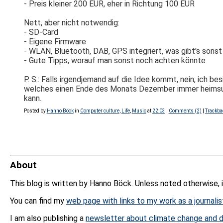
- Preis kleiner 200 EUR, eher in Richtung 100 EUR
Nett, aber nicht notwendig:
- SD-Card
- Eigene Firmware
- WLAN, Bluetooth, DAB, GPS integriert, was gibt's sonst
- Gute Tipps, worauf man sonst noch achten könnte
P. S.: Falls irgendjemand auf die Idee kommt, nein, ich be
welches einen Ende des Monats Dezember immer heimsucht
kann.
Posted by
Hanno Böck
in
Computer culture
,
Life
,
Music
at
22:03
|
Comments (2)
|
Trackba
About
This blog is written by Hanno Böck. Unless noted otherwise, 
You can find my
web page with links to my work as a journalis
I am also publishing a
newsletter about climate change and d