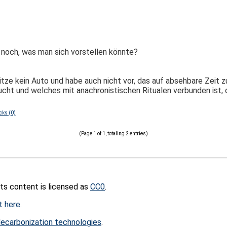
 noch, was man sich vorstellen könnte?
sitze kein Auto und habe auch nicht vor, das auf absehbare Zeit z
 und welches mit anachronistischen Ritualen verbunden ist, d
cks (0)
(Page 1 of 1, totaling 2 entries)
its content is licensed as
CC0
.
t here
.
ecarbonization technologies
.