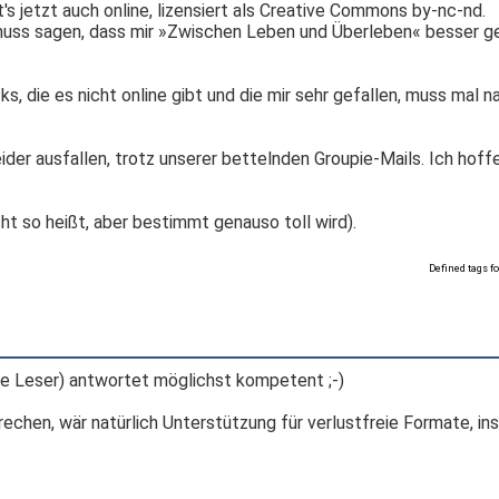
s jetzt auch online, lizensiert als Creative Commons by-nc-nd.
h muss sagen, dass mir »Zwischen Leben und Überleben« besser ge
s, die es nicht online gibt und die mir sehr gefallen, muss mal n
er ausfallen, trotz unserer bettelnden Groupie-Mails. Ich hoff
icht so heißt, aber bestimmt genauso toll wird).
Defined tags fo
die Leser) antwortet möglichst kompetent ;-)
sprechen, wär natürlich Unterstützung für verlustfreie Formate, 