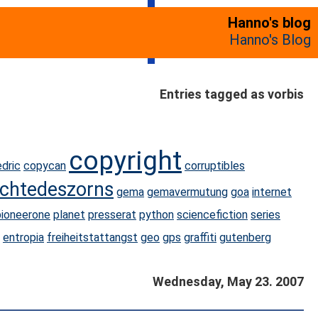
Hanno's blog
Hanno's Blog
Entries tagged as vorbis
copyright
dric
copycan
corruptibles
echtedeszorns
gema
gemavermutung
goa
internet
pioneerone
planet
presserat
python
sciencefiction
series
entropia
freiheitstattangst
geo
gps
graffiti
gutenberg
Wednesday, May 23. 2007