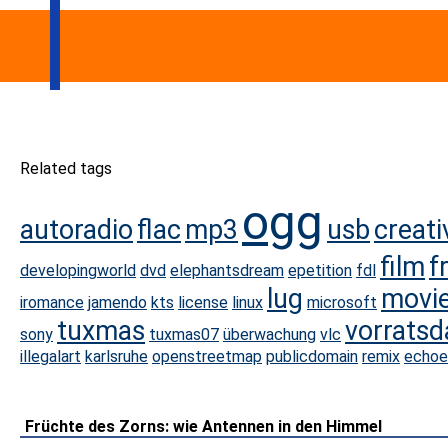
Related tags
ogg
autoradio
flac
mp3
usb
creat
film
f
developingworld
dvd
elephantsdream
epetition
fdl
lug
movi
iromance
jamendo
kts
license
linux
microsoft
tuxmas
vorrats
sony
tuxmas07
überwachung
vlc
illegalart
karlsruhe
openstreetmap
publicdomain
remix
echoe
Früchte des Zorns: wie Antennen in den Himmel