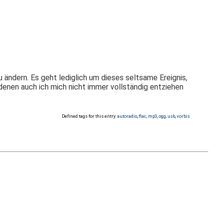
u ändern. Es geht lediglich um dieses seltsame Ereignis,
enen auch ich mich nicht immer vollständig entziehen
Defined tags for this entry:
autoradio
,
flac
,
mp3
,
ogg
,
usb
,
vorbis