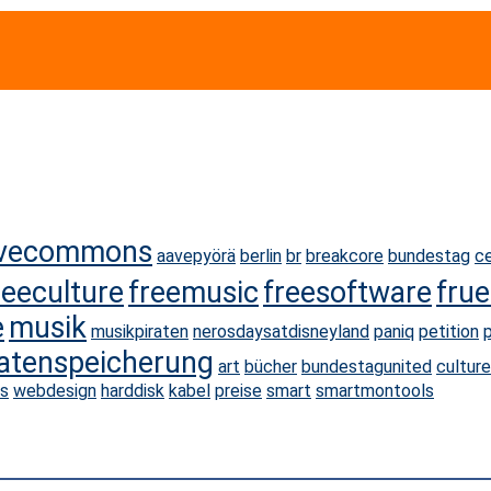
ivecommons
aavepyörä
berlin
br
breakcore
bundestag
ce
reeculture
freemusic
freesoftware
fru
e
musik
musikpiraten
nerosdaysatdisneyland
paniq
petition
datenspeicherung
art
bücher
bundestagunited
culture
s
webdesign
harddisk
kabel
preise
smart
smartmontools