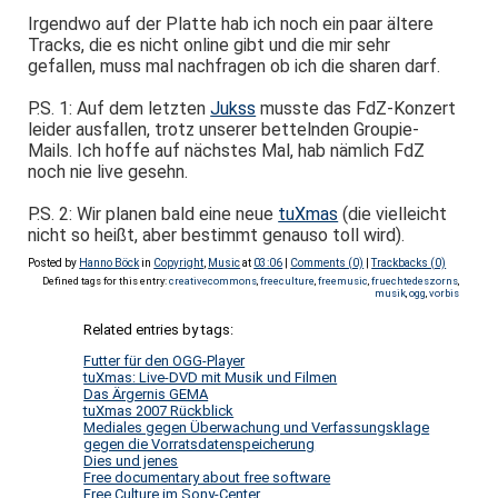
Irgendwo auf der Platte hab ich noch ein paar ältere
Tracks, die es nicht online gibt und die mir sehr
gefallen, muss mal nachfragen ob ich die sharen darf.
P.S. 1: Auf dem letzten
Jukss
musste das FdZ-Konzert
leider ausfallen, trotz unserer bettelnden Groupie-
Mails. Ich hoffe auf nächstes Mal, hab nämlich FdZ
noch nie live gesehn.
P.S. 2: Wir planen bald eine neue
tuXmas
(die vielleicht
nicht so heißt, aber bestimmt genauso toll wird).
Posted by
Hanno Böck
in
Copyright
,
Music
at
03:06
|
Comments (0)
|
Trackbacks (0)
Defined tags for this entry:
creativecommons
,
freeculture
,
freemusic
,
fruechtedeszorns
,
musik
,
ogg
,
vorbis
Related entries by tags:
Futter für den OGG-Player
tuXmas: Live-DVD mit Musik und Filmen
Das Ärgernis GEMA
tuXmas 2007 Rückblick
Mediales gegen Überwachung und Verfassungsklage
gegen die Vorratsdatenspeicherung
Dies und jenes
Free documentary about free software
Free Culture im Sony-Center