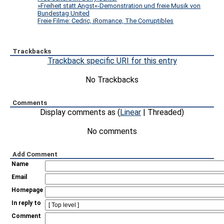
»Freiheit statt Angst«-Demonstration und freie Musik von
Bundestag United
Freie Filme: Cedric, iRomance, The Corruptibles
Trackbacks
Trackback specific URI for this entry
No Trackbacks
Comments
Display comments as (
Linear
| Threaded)
No comments
Add Comment
Name
Email
Homepage
In reply to
Comment