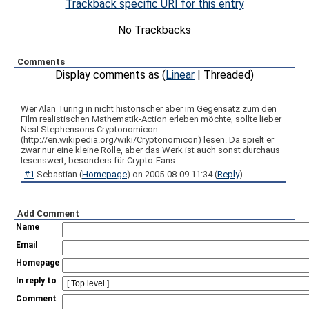
Trackback specific URI for this entry
No Trackbacks
Comments
Display comments as (
Linear
| Threaded)
Wer Alan Turing in nicht historischer aber im Gegensatz zum den
Film realistischen Mathematik-Action erleben möchte, sollte lieber
Neal Stephensons Cryptonomicon
(http://en.wikipedia.org/wiki/Cryptonomicon) lesen. Da spielt er
zwar nur eine kleine Rolle, aber das Werk ist auch sonst durchaus
lesenswert, besonders für Crypto-Fans.
#1
Sebastian
(
Homepage
) on
2005-08-09 11:34
(
Reply
)
Add Comment
Name
Email
Homepage
In reply to
Comment