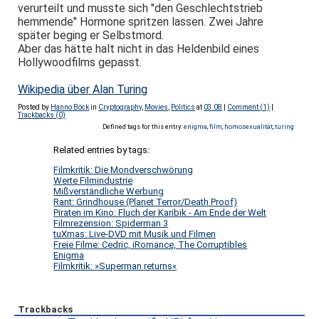
verurteilt und musste sich "den Geschlechtstrieb
hemmende" Hormone spritzen lassen. Zwei Jahre
später beging er Selbstmord.
Aber das hätte halt nicht in das Heldenbild eines
Hollywoodfilms gepasst.
Wikipedia über Alan Turing
Posted by
Hanno Böck
in
Cryptography
,
Movies
,
Politics
at
03:08
|
Comment (1)
|
Trackbacks (0)
Defined tags for this entry:
enigma
,
film
,
homosexualität
,
turing
Related entries by tags:
Filmkritik: Die Mondverschwörung
Werte Filmindustrie
Mißverständliche Werbung
Rant: Grindhouse (Planet Terror/Death Proof)
Piraten im Kino: Fluch der Karibik - Am Ende der Welt
Filmrezension: Spiderman 3
tuXmas: Live-DVD mit Musik und Filmen
Freie Filme: Cedric, iRomance, The Corruptibles
Enigma
Filmkritik: »Superman returns«
Trackbacks