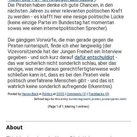
Die Piraten haben denke ich gute Chancen, in den
nächsten Jahren zu einer relevanten politischen Kraft
zu werden - es klafft hier eine riesige politische Lücke
(keine einzige Partei im Bundestag hat momentan
sowas wie einen internetpolitischen Sprecher).
Die gängigen Vorwürfe, die man gerade gegen die
Piraten runterspult, finde ich eher langweilig (der
Vizevorsitzende hat der Jungen Freiheit ein Interview
gegeben - und sich kurz darauf
dafür entschuldigt
-
das war sicherlich nicht sonderlich schlau, aber das
einzige, was man daraus gerechtfertigterweise wohl
schließen kann ist, dass es bei den Piraten viele
politisch unerfahrene Menschen gibt - und das ist
wahrlich keine sonderlich aufregende Erkenntnis).
Posted by
Hanno Böck
in
Politics
at
20:55
|
Comments (2)
|
Trackbacks (0)
Defined tags for this entry:
bundestagswahl
,
piraten
,
piratenpartei
,
wahl
(Page 1 of 1, totaling 1 entries)
About