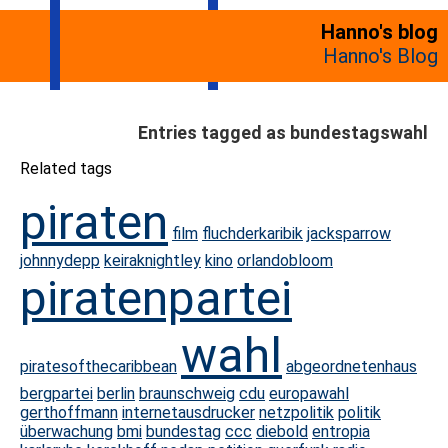
Hanno's blog
Hanno's Blog
Entries tagged as bundestagswahl
Related tags
piraten
film
fluchderkaribik
jacksparrow
johnnydepp
keiraknightley
kino
orlandobloom
piratenpartei
wahl
piratesofthecaribbean
abgeordnetenhaus
bergpartei
berlin
braunschweig
cdu
europawahl
gerthoffmann
internetausdrucker
netzpolitik
politik
überwachung
bmi
bundestag
ccc
diebold
entropia