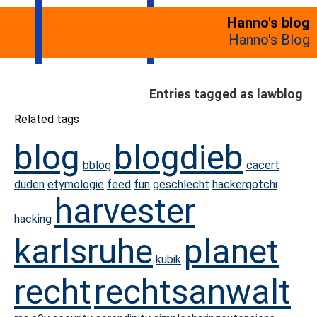
Hanno's blog
Hanno's Blog
Entries tagged as lawblog
Related tags
blog
blogdieb
bblog
cacert
duden
etymologie
feed
fun
geschlecht
hackergotchi
harvester
hacking
karlsruhe
planet
kubik
recht
rechtsanwalt