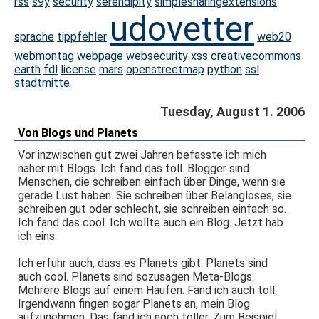
rss
s9y
security
serendipity
simplesharingextensions
udovetter
sprache
tippfehler
web20
webmontag
webpage
websecurity
xss
creativecommons
earth
fdl
license
mars
openstreetmap
python
ssl
stadtmitte
Tuesday, August 1. 2006
Von Blogs und Planets
Vor inzwischen gut zwei Jahren befasste ich mich
näher mit Blogs. Ich fand das toll. Blogger sind
Menschen, die schreiben einfach über Dinge, wenn sie
gerade Lust haben. Sie schreiben über Belangloses, sie
schreiben gut oder schlecht, sie schreiben einfach so.
Ich fand das cool. Ich wollte auch ein Blog. Jetzt hab
ich eins.
Ich erfuhr auch, dass es Planets gibt. Planets sind
auch cool. Planets sind sozusagen Meta-Blogs.
Mehrere Blogs auf einem Haufen. Fand ich auch toll.
Irgendwann fingen sogar Planets an, mein Blog
aufzunehmen. Das fand ich noch toller. Zum Beispiel