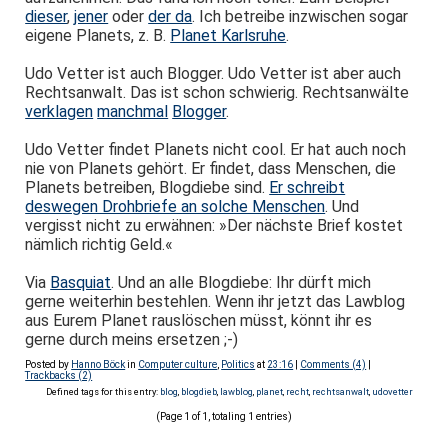
dieser
,
jener
oder
der da
. Ich betreibe inzwischen sogar
eigene Planets, z. B.
Planet Karlsruhe
.
Udo Vetter ist auch Blogger. Udo Vetter ist aber auch
Rechtsanwalt. Das ist schon schwierig. Rechtsanwälte
verklagen
manchmal
Blogger
.
Udo Vetter findet Planets nicht cool. Er hat auch noch
nie von Planets gehört. Er findet, dass Menschen, die
Planets betreiben, Blogdiebe sind.
Er schreibt
deswegen Drohbriefe an solche Menschen
. Und
vergisst nicht zu erwähnen: »Der nächste Brief kostet
nämlich richtig Geld.«
Via
Basquiat
. Und an alle Blogdiebe: Ihr dürft mich
gerne weiterhin bestehlen. Wenn ihr jetzt das Lawblog
aus Eurem Planet rauslöschen müsst, könnt ihr es
gerne durch meins ersetzen ;-)
Posted by
Hanno Böck
in
Computer culture
,
Politics
at
23:16
|
Comments (4)
|
Trackbacks (2)
Defined tags for this entry:
blog
,
blogdieb
,
lawblog
,
planet
,
recht
,
rechtsanwalt
,
udovetter
(Page 1 of 1, totaling 1 entries)