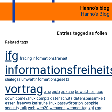
Hanno's blog
Hanno's Blog
Entries tagged as folien
Related tags
ifg
fracing
informationsfreiheit
informationsfreihei
shalegas
umweltinformationsgesetz
vortrag
afra
aiglx
apache
bewußtsein
ccc
ccwn
come2linux
compiz
datenschutz
datensparsamkeit
essen
freewvs
karlsruhe
linux
passwörter
philosophie
security
talk
web
web20
webapps
webmontag
xgl
xorg