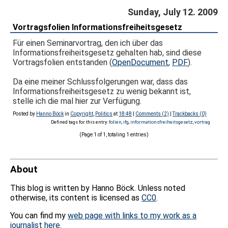
Sunday, July 12. 2009
Vortragsfolien Informationsfreiheitsgesetz
Für einen Seminarvortrag, den ich über das
Informationsfreiheitsgesetz gehalten hab, sind diese
Vortragsfolien entstanden (
OpenDocument
,
PDF
).
Da eine meiner Schlussfolgerungen war, dass das
Informationsfreiheitsgesetz zu wenig bekannt ist,
stelle ich die mal hier zur Verfügung.
Posted by
Hanno Böck
in
Copyright
,
Politics
at
18:48
|
Comments (2)
|
Trackbacks (0)
Defined tags for this entry:
folien
,
ifg
,
informationsfreiheitsgesetz
,
vortrag
(Page 1 of 1, totaling 1 entries)
About
This blog is written by Hanno Böck. Unless noted
otherwise, its content is licensed as
CC0
.
You can find my
web page with links to my work as a
journalist here
.