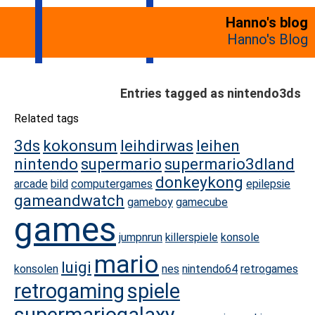
Hanno's blog
Hanno's Blog
Entries tagged as nintendo3ds
Related tags
3ds
kokonsum
leihdirwas
leihen
nintendo
supermario
supermario3dland
donkeykong
arcade
bild
computergames
epilepsie
gameandwatch
gameboy
gamecube
games
jumpnrun
killerspiele
konsole
mario
luigi
konsolen
nes
nintendo64
retrogames
retrogaming
spiele