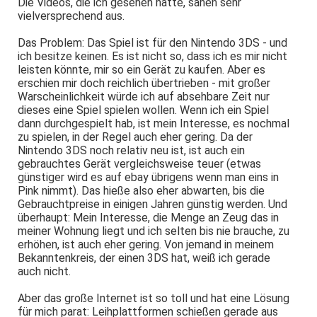
Die Videos, die ich gesehen hatte, sahen sehr
vielversprechend aus.
Das Problem: Das Spiel ist für den Nintendo 3DS - und
ich besitze keinen. Es ist nicht so, dass ich es mir nicht
leisten könnte, mir so ein Gerät zu kaufen. Aber es
erschien mir doch reichlich übertrieben - mit großer
Warscheinlichkeit würde ich auf absehbare Zeit nur
dieses eine Spiel spielen wollen. Wenn ich ein Spiel
dann durchgespielt hab, ist mein Interesse, es nochmal
zu spielen, in der Regel auch eher gering. Da der
Nintendo 3DS noch relativ neu ist, ist auch ein
gebrauchtes Gerät vergleichsweise teuer (etwas
günstiger wird es auf ebay übrigens wenn man eins in
Pink nimmt). Das hieße also eher abwarten, bis die
Gebrauchtpreise in einigen Jahren günstig werden. Und
überhaupt: Mein Interesse, die Menge an Zeug das in
meiner Wohnung liegt und ich selten bis nie brauche, zu
erhöhen, ist auch eher gering. Von jemand in meinem
Bekanntenkreis, der einen 3DS hat, weiß ich gerade
auch nicht.
Aber das große Internet ist so toll und hat eine Lösung
für mich parat: Leihplattformen schießen gerade aus