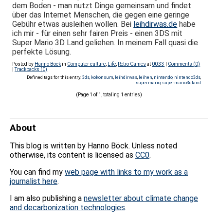
dem Boden - man nutzt Dinge gemeinsam und findet
über das Internet Menschen, die gegen eine geringe
Gebühr etwas ausleihen wollen. Bei
leihdirwas.de
habe
ich mir - für einen sehr fairen Preis - einen 3DS mit
Super Mario 3D Land geliehen. In meinem Fall quasi die
perfekte Lösung.
Posted by
Hanno Böck
in
Computer culture
,
Life
,
Retro Games
at
00:33
|
Comments (0)
|
Trackbacks (0)
Defined tags for this entry:
3ds
,
kokonsum
,
leihdirwas
,
leihen
,
nintendo
,
nintendo3ds
,
supermario
,
supermario3dland
(Page 1 of 1, totaling 1 entries)
About
This blog is written by Hanno Böck. Unless noted
otherwise, its content is licensed as
CC0
.
You can find my
web page with links to my work as a
journalist here
.
I am also publishing a
newsletter about climate change
and decarbonization technologies
.