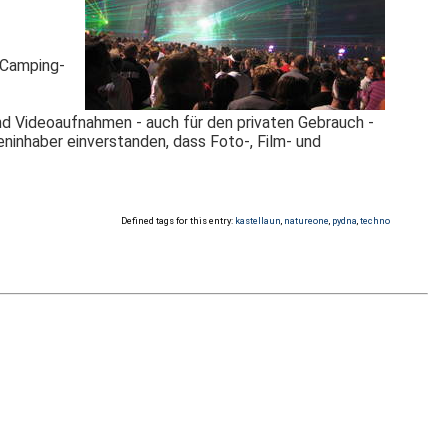
 (Camping-
und Videoaufnahmen - auch für den privaten Gebrauch -
teninhaber einverstanden, dass Foto-, Film- und
Defined tags for this entry:
kastellaun
,
natureone
,
pydna
,
techno