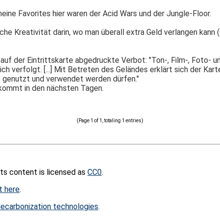
eine Favorites hier waren der Acid Wars und der Jungle-Floor.
he Kreativität darin, wo man überall extra Geld verlangen kann
auf der Eintrittskarte abgedruckte Verbot: "Ton-, Film-, Foto- 
ch verfolgt. [...] Mit Betreten des Geländes erklärt sich der Kar
 genutzt und verwendet werden dürfen."
kommt in den nächsten Tagen.
(Page 1 of 1, totaling 1 entries)
its content is licensed as
CC0
.
t here
.
ecarbonization technologies
.