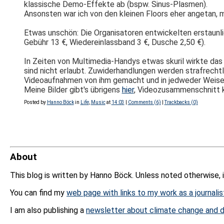
klassische Demo-Effekte ab (bspw. Sinus-Plasmen).
Ansonsten war ich von den kleinen Floors eher angetan, m
Etwas unschön: Die Organisatoren entwickelten erstaunlic
Gebühr 13 €, Wiedereinlassband 3 €, Dusche 2,50 €).
In Zeiten von Multimedia-Handys etwas skuril wirkte das 
sind nicht erlaubt. Zuwiderhandlungen werden strafrechtli
Videoaufnahmen von ihm gemacht und in jedweder Weise
Meine Bilder gibt's übrigens
hier
, Videozusammenschnitt 
Posted by
Hanno Böck
in
Life
,
Music
at
14:03
|
Comments (6)
|
Trackbacks (0)
About
This blog is written by Hanno Böck. Unless noted otherwise, 
You can find my
web page with links to my work as a journalis
I am also publishing a
newsletter about climate change and d