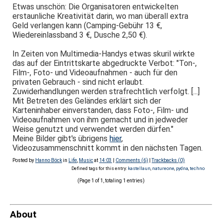
Etwas unschön: Die Organisatoren entwickelten
erstaunliche Kreativität darin, wo man überall extra
Geld verlangen kann (Camping-Gebühr 13 €,
Wiedereinlassband 3 €, Dusche 2,50 €).
In Zeiten von Multimedia-Handys etwas skuril wirkte
das auf der Eintrittskarte abgedruckte Verbot: "Ton-,
Film-, Foto- und Videoaufnahmen - auch für den
privaten Gebrauch - sind nicht erlaubt.
Zuwiderhandlungen werden strafrechtlich verfolgt. [...]
Mit Betreten des Geländes erklärt sich der
Karteninhaber einverstanden, dass Foto-, Film- und
Videoaufnahmen von ihm gemacht und in jedweder
Weise genutzt und verwendet werden dürfen."
Meine Bilder gibt's übrigens
hier
,
Videozusammenschnitt kommt in den nächsten Tagen.
Posted by
Hanno Böck
in
Life
,
Music
at
14:03
|
Comments (6)
|
Trackbacks (0)
Defined tags for this entry:
kastellaun
,
natureone
,
pydna
,
techno
(Page 1 of 1, totaling 1 entries)
About