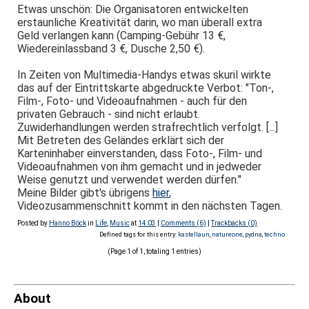
Etwas unschön: Die Organisatoren entwickelten
erstaunliche Kreativität darin, wo man überall extra
Geld verlangen kann (Camping-Gebühr 13 €,
Wiedereinlassband 3 €, Dusche 2,50 €).
In Zeiten von Multimedia-Handys etwas skuril wirkte
das auf der Eintrittskarte abgedruckte Verbot: "Ton-,
Film-, Foto- und Videoaufnahmen - auch für den
privaten Gebrauch - sind nicht erlaubt.
Zuwiderhandlungen werden strafrechtlich verfolgt. [...]
Mit Betreten des Geländes erklärt sich der
Karteninhaber einverstanden, dass Foto-, Film- und
Videoaufnahmen von ihm gemacht und in jedweder
Weise genutzt und verwendet werden dürfen."
Meine Bilder gibt's übrigens
hier
,
Videozusammenschnitt kommt in den nächsten Tagen.
Posted by
Hanno Böck
in
Life
,
Music
at
14:03
|
Comments (6)
|
Trackbacks (0)
Defined tags for this entry:
kastellaun
,
natureone
,
pydna
,
techno
(Page 1 of 1, totaling 1 entries)
About