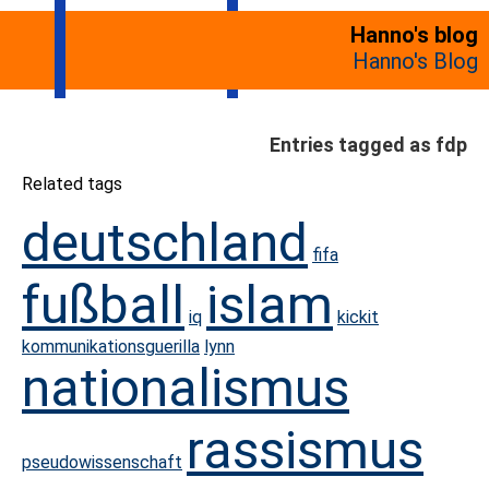
Hanno's blog
Hanno's Blog
Entries tagged as fdp
Related tags
deutschland
fifa
fußball
islam
iq
kickit
kommunikationsguerilla
lynn
nationalismus
rassismus
pseudowissenschaft