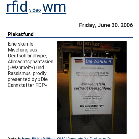
rfid
wm
video
Friday, June 30. 2006
Plakatfund
Eine skurrile
Mischung aus
Deutschlandhype,
Allmachtsphantasien
(»Wahrheit«) und
Rassismus, prodly
presented by »Die
Cannstatter FDP«.
Posted by
Hanno Böck
in
Politics
at
00:50
|
Comments (6)
|
Trackbacks (0)