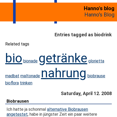
Hanno's blog
Hanno's Blog
Entries tagged as biodrink
Related tags
bio
getränke
bionade
glorietta
nahrung
madbat
maltonade
biobrause
bioflora
trinken
Saturday, April 12. 2008
Biobrausen
Ich hatte ja schonmal
alternative Biobrausen
angetestet
, habe in jüngster Zeit ein paar weitere