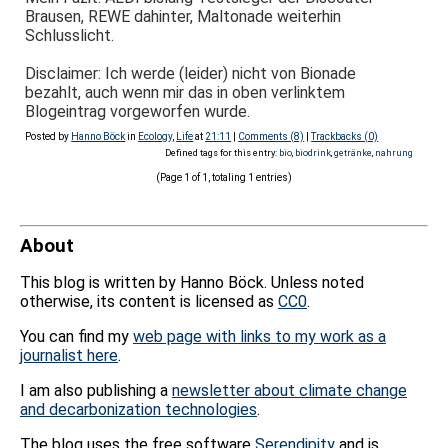
Brausen, REWE dahinter, Maltonade weiterhin
Schlusslicht.
Disclaimer: Ich werde (leider) nicht von Bionade
bezahlt, auch wenn mir das in oben verlinktem
Blogeintrag vorgeworfen wurde.
Posted by
Hanno Böck
in
Ecology
,
Life
at
21:11
|
Comments (8)
|
Trackbacks (0)
Defined tags for this entry:
bio
,
biodrink
,
getränke
,
nahrung
(Page 1 of 1, totaling 1 entries)
About
This blog is written by Hanno Böck. Unless noted
otherwise, its content is licensed as
CC0
.
You can find my
web page with links to my work as a
journalist here
.
I am also publishing a
newsletter about climate change
and decarbonization technologies
.
The blog uses the free software
Serendipity
and is