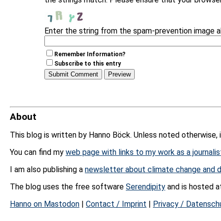
Enter the string from the spam-prevention image 
Remember Information?
Subscribe to this entry
About
This blog is written by Hanno Böck. Unless noted otherwise, 
You can find my
web page with links to my work as a journalis
I am also publishing a
newsletter about climate change and d
The blog uses the free software
Serendipity
and is hosted 
Hanno on Mastodon
|
Contact / Imprint
|
Privacy / Datensch