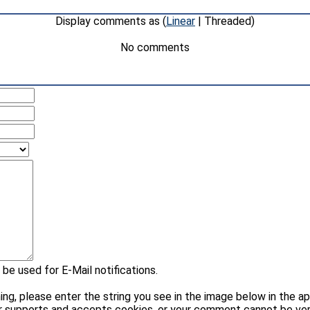
Display comments as (
Linear
| Threaded)
No comments
 be used for E-Mail notifications.
please enter the string you see in the image below in the appr
r supports and accepts cookies, or your comment cannot be veri