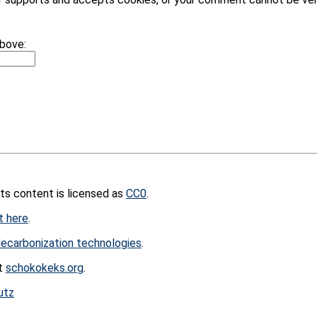
above:
its content is licensed as
CC0
.
t here
.
ecarbonization technologies
.
at
schokokeks.org
.
utz