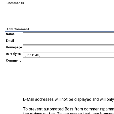
Comments
Add Comment
Name
Email
Homepage
In reply to
Comment
E-Mail addresses will not be displayed and will only
To prevent automated Bots from commentspamming, 
the strings match. Please ensure that your browse