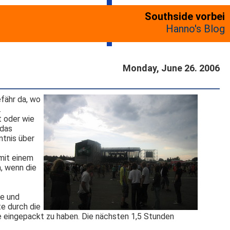
Southside vorbei
Hanno's Blog
Monday, June 26. 2006
efähr da, wo
.
t oder wie
 das
ntnis über
 mit einem
n, wenn die
se und
e durch die
te eingepackt zu haben. Die nächsten 1,5 Stunden