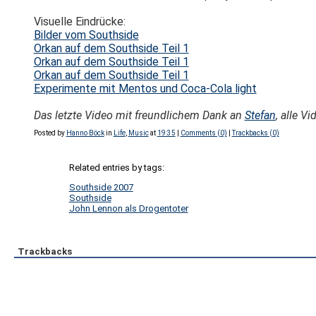
Visuelle Eindrücke:
Bilder vom Southside
Orkan auf dem Southside Teil 1
Orkan auf dem Southside Teil 1
Orkan auf dem Southside Teil 1
Experimente mit Mentos und Coca-Cola light
Das letzte Video mit freundlichem Dank an
Stefan
, alle V
Posted by
Hanno Böck
in
Life
,
Music
at
19:35
|
Comments (0)
|
Trackbacks (0)
Related entries by tags:
Southside 2007
Southside
John Lennon als Drogentoter
Trackbacks