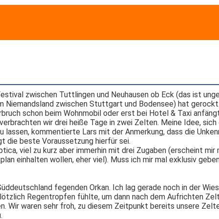
-Festival zwischen Tuttlingen und Neuhausen ob Eck (das ist ung
 im Niemandsland zwischen Stuttgart und Bodensee) hat gerockt
rbruch schon beim Wohnmobil oder erst bei Hotel & Taxi anfäng
erbrachten wir drei heiße Tage in zwei Zelten. Meine Idee, sich
zu lassen, kommentierte Lars mit der Anmerkung, dass die Unken
gt die beste Voraussetzung hierfür sei.
tica, viel zu kurz aber immerhin mit drei Zugaben (erscheint mir
an einhalten wollen, eher viel). Muss ich mir mal exklusiv gebe
üddeutschland fegenden Orkan. Ich lag gerade noch in der Wie
plötzlich Regentropfen fühlte, um dann nach dem Aufrichten Zelt
ten. Wir waren sehr froh, zu diesem Zeitpunkt bereits unsere Zel
.