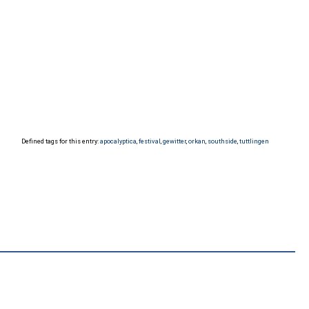
Defined tags for this entry:
apocalyptica
,
festival
,
gewitter
,
orkan
,
southside
,
tuttlingen