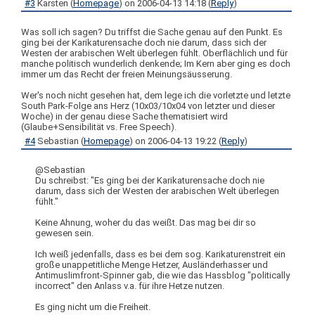
#3
Karsten
(
Homepage
) on
2006-04-13 14:18
(
Reply
)
Was soll ich sagen? Du triffst die Sache genau auf den Punkt. Es
ging bei der Karikaturensache doch nie darum, dass sich der
Westen der arabischen Welt überlegen fühlt. Oberflächlich und für
manche politisch wunderlich denkende; Im Kern aber ging es doch
immer um das Recht der freien Meinungsäusserung.
Wer's noch nicht gesehen hat, dem lege ich die vorletzte und letzte
South Park-Folge ans Herz (10x03/10x04 von letzter und dieser
Woche) in der genau diese Sache thematisiert wird
(Glaube+Sensibilität vs. Free Speech).
#4
Sebastian
(
Homepage
) on
2006-04-13 19:22
(
Reply
)
@Sebastian
Du schreibst: "Es ging bei der Karikaturensache doch nie
darum, dass sich der Westen der arabischen Welt überlegen
fühlt."
Keine Ahnung, woher du das weißt. Das mag bei dir so
gewesen sein.
Ich weiß jedenfalls, dass es bei dem sog. Karikaturenstreit ein
große unappetitliche Menge Hetzer, Ausländerhasser und
Antimuslimfront-Spinner gab, die wie das Hassblog "politically
incorrect" den Anlass v.a. für ihre Hetze nutzen.
Es ging nicht um die Freiheit.