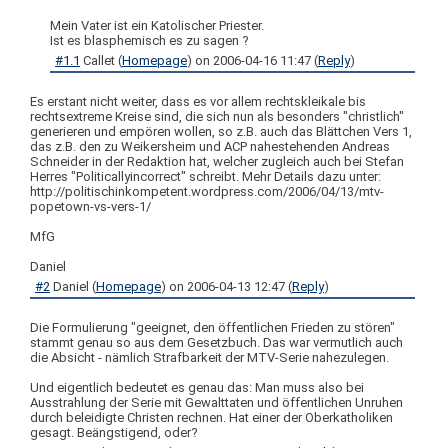
Mein Vater ist ein Katolischer Priester.
Ist es blasphemisch es zu sagen ?
#1.1
Callet
(
Homepage
) on
2006-04-16 11:47
(
Reply
)
Es erstant nicht weiter, dass es vor allem rechtskleikale bis
rechtsextreme Kreise sind, die sich nun als besonders "christlich"
generieren und empören wollen, so z.B. auch das Blättchen Vers 1,
das z.B. den zu Weikersheim und ACP nahestehenden Andreas
Schneider in der Redaktion hat, welcher zugleich auch bei Stefan
Herres "Politicallyincorrect" schreibt. Mehr Details dazu unter:
http://politischinkompetent.wordpress.com/2006/04/13/mtv-
popetown-vs-vers-1/
MfG
Daniel
#2
Daniel
(
Homepage
) on
2006-04-13 12:47
(
Reply
)
Die Formulierung "geeignet, den öffentlichen Frieden zu stören"
stammt genau so aus dem Gesetzbuch. Das war vermutlich auch
die Absicht - nämlich Strafbarkeit der MTV-Serie nahezulegen.
Und eigentlich bedeutet es genau das: Man muss also bei
Ausstrahlung der Serie mit Gewalttaten und öffentlichen Unruhen
durch beleidigte Christen rechnen. Hat einer der Oberkatholiken
gesagt. Beängstigend, oder?