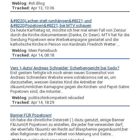
Weblog:
#sh Blog
Tracked:
Apr 13, 13:36
&#8220;Lachen statt rumhängen&#8221; und
&#8220;Popetown&#8221; bei MTV schauen
Da heute Karfreitag ist, möchte ich hier mal einen Fall von Zensur
durch die Kirche dokumentieren (Danke, Dr. Dean). MTV hat für die
Sendung Popetown eine Werbekampagne gestartet und die
katholische Kirche in Person von Kardinals Friedrich Wetter ...
Weblog:
Mein Parteibuch
Tracked:
Apr 14, 08:18
Vers 1-Autor Andreas Schneider: Scherbengericht bei Sedo?
Erst gestern fertigte ich noch einen neuen Screenshot von
Andreas Schneiders Website www.ostrakismos.net an, um
darzustellen, wessen Geistes Kind die Antreiber der
d&uuml;mmlichen Kamapgne gegen die Kirchen- und Papst-Satire
Popetown sind, die mitunter...
Weblog:
politischinkompetent reloaded
Tracked:
Apr 14, 18:29
Banner FÜR Popetown!
Ich habe die christliche Osterzeit ( ) dazu genutzt, einige Banner
F&Uuml;R Popetown zu erstellen, die jeder frei verwenden darf,
der ebenfalls f&uuml;r ein Recht auf Blasphemie gegen&uuml;ber
allen Religionen und die Freiheit von Meinung und Satire...