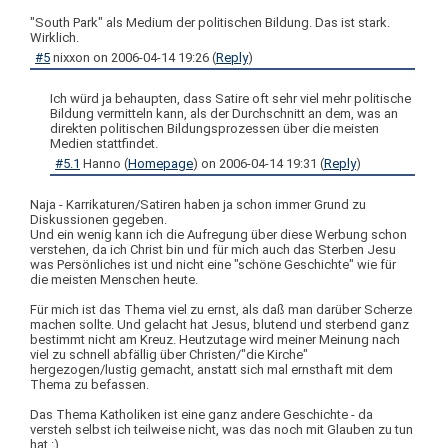
"South Park" als Medium der politischen Bildung. Das ist stark.
Wirklich.
#5
nixxon
on
2006-04-14 19:26
(
Reply
)
Ich würd ja behaupten, dass Satire oft sehr viel mehr politische
Bildung vermitteln kann, als der Durchschnitt an dem, was an
direkten politischen Bildungsprozessen über die meisten
Medien stattfindet.
#5.1
Hanno
(
Homepage
) on
2006-04-14 19:31
(
Reply
)
Naja - Karrikaturen/Satiren haben ja schon immer Grund zu
Diskussionen gegeben.
Und ein wenig kann ich die Aufregung über diese Werbung schon
verstehen, da ich Christ bin und für mich auch das Sterben Jesu
was Persönliches ist und nicht eine "schöne Geschichte" wie für
die meisten Menschen heute.
Für mich ist das Thema viel zu ernst, als daß man darüber Scherze
machen sollte. Und gelacht hat Jesus, blutend und sterbend ganz
bestimmt nicht am Kreuz. Heutzutage wird meiner Meinung nach
viel zu schnell abfällig über Christen/"die Kirche"
hergezogen/lustig gemacht, anstatt sich mal ernsthaft mit dem
Thema zu befassen.
Das Thema Katholiken ist eine ganz andere Geschichte - da
versteh selbst ich teilweise nicht, was das noch mit Glauben zu tun
hat :).