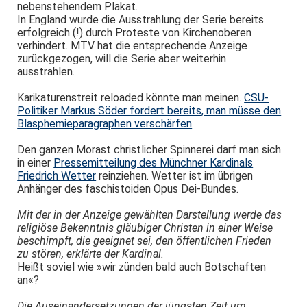
nebenstehendem Plakat.
In England wurde die Ausstrahlung der Serie bereits
erfolgreich (!) durch Proteste von Kirchenoberen
verhindert. MTV hat die entsprechende Anzeige
zurückgezogen, will die Serie aber weiterhin
ausstrahlen.
Karikaturenstreit reloaded könnte man meinen.
CSU-
Politiker Markus Söder fordert bereits, man müsse den
Blasphemieparagraphen verschärfen
.
Den ganzen Morast christlicher Spinnerei darf man sich
in einer
Pressemitteilung des Münchner Kardinals
Friedrich Wetter
reinziehen. Wetter ist im übrigen
Anhänger des faschistoiden Opus Dei-Bundes.
Mit der in der Anzeige gewählten Darstellung werde das
religiöse Bekenntnis gläubiger Christen in einer Weise
beschimpft, die geeignet sei, den öffentlichen Frieden
zu stören, erklärte der Kardinal.
Heißt soviel wie »wir zünden bald auch Botschaften
an«?
Die Auseinandersetzungen der jüngsten Zeit um