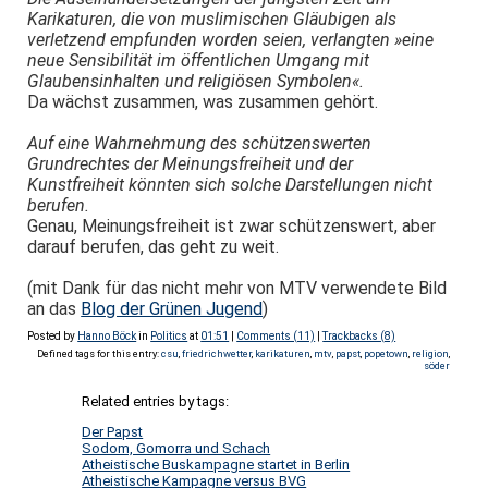
Karikaturen, die von muslimischen Gläubigen als
verletzend empfunden worden seien, verlangten »eine
neue Sensibilität im öffentlichen Umgang mit
Glaubensinhalten und religiösen Symbolen«.
Da wächst zusammen, was zusammen gehört.
Auf eine Wahrnehmung des schützenswerten
Grundrechtes der Meinungsfreiheit und der
Kunstfreiheit könnten sich solche Darstellungen nicht
berufen.
Genau, Meinungsfreiheit ist zwar schützenswert, aber
darauf berufen, das geht zu weit.
(mit Dank für das nicht mehr von MTV verwendete Bild
an das
Blog der Grünen Jugend
)
Posted by
Hanno Böck
in
Politics
at
01:51
|
Comments (11)
|
Trackbacks (8)
Defined tags for this entry:
csu
,
friedrichwetter
,
karikaturen
,
mtv
,
papst
,
popetown
,
religion
,
söder
Related entries by tags:
Der Papst
Sodom, Gomorra und Schach
Atheistische Buskampagne startet in Berlin
Atheistische Kampagne versus BVG