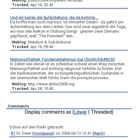
Weblog:
politischinkompetent reloaded
Tracked:
Apr 16, 02:43
Und wir harren der Auferstehung, die da komme ...
Da hoffte man noch mal kurz. Ist immerhin Ostern - da geht's um
Auferstehung aus dem Leiden. Das sind zwar eigentlich die Tage,
wo man den Balkon in Ordnung bringt - gestern zwei Clematis
gepflanzt, weil "The President" den...
Weblog:
Metalust & Subdiskurse
Tracked:
Apr 16, 09:46
Meinungsfreiheit: Fundamentalismus mal Christlich&#8230;
In Zeiten wie dieser ist es scheinbar schwer einen Weg zwischen
Meinungsfreiheit und Achtung religiöser Gefühle zu finden. Erst
der Karikaturenstreit, der zu bürgerkriegsähnlichen Zuständen in
der islamischen Welt führte. Dann die prompte provoka...
Weblog:
http://www.abitur2008.org
Tracked:
Apr 28, 10:40
Comments
Display comments as (
Linear
| Threaded)
Schön auf den Punkt gebracht.
#1
Dr. Dean
(
Homepage
) on
2006-04-13 12:41
(
Reply
)