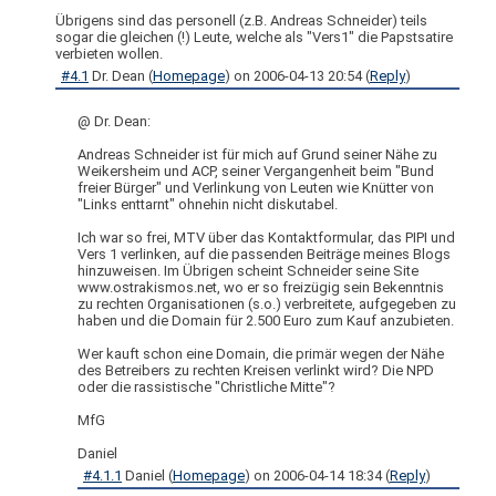
Übrigens sind das personell (z.B. Andreas Schneider) teils
sogar die gleichen (!) Leute, welche als "Vers1" die Papstsatire
verbieten wollen.
#4.1
Dr. Dean
(
Homepage
) on
2006-04-13 20:54
(
Reply
)
@ Dr. Dean:
Andreas Schneider ist für mich auf Grund seiner Nähe zu
Weikersheim und ACP, seiner Vergangenheit beim "Bund
freier Bürger" und Verlinkung von Leuten wie Knütter von
"Links enttarnt" ohnehin nicht diskutabel.
Ich war so frei, MTV über das Kontaktformular, das PIPI und
Vers 1 verlinken, auf die passenden Beiträge meines Blogs
hinzuweisen. Im Übrigen scheint Schneider seine Site
www.ostrakismos.net, wo er so freizügig sein Bekenntnis
zu rechten Organisationen (s.o.) verbreitete, aufgegeben zu
haben und die Domain für 2.500 Euro zum Kauf anzubieten.
Wer kauft schon eine Domain, die primär wegen der Nähe
des Betreibers zu rechten Kreisen verlinkt wird? Die NPD
oder die rassistische "Christliche Mitte"?
MfG
Daniel
#4.1.1
Daniel
(
Homepage
) on
2006-04-14 18:34
(
Reply
)