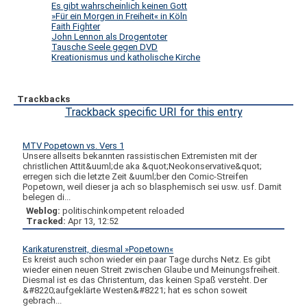
Es gibt wahrscheinlich keinen Gott
»Für ein Morgen in Freiheit« in Köln
Faith Fighter
John Lennon als Drogentoter
Tausche Seele gegen DVD
Kreationismus und katholische Kirche
Trackbacks
Trackback specific URI for this entry
MTV Popetown vs. Vers 1
Unsere allseits bekannten rassistischen Extremisten mit der
christlichen Attit&uuml;de aka &quot;Neokonservative&quot;
erregen sich die letzte Zeit &uuml;ber den Comic-Streifen
Popetown, weil dieser ja ach so blasphemisch sei usw. usf. Damit
belegen di...
Weblog:
politischinkompetent reloaded
Tracked:
Apr 13, 12:52
Karikaturenstreit, diesmal »Popetown«
Es kreist auch schon wieder ein paar Tage durchs Netz. Es gibt
wieder einen neuen Streit zwischen Glaube und Meinungsfreiheit.
Diesmal ist es das Christentum, das keinen Spaß versteht. Der
&#8220;aufgeklärte Westen&#8221; hat es schon soweit
gebrach...