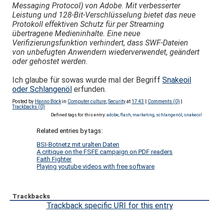
Messaging Protocol) von Adobe. Mit verbesserter
Leistung und 128-Bit-Verschlüsselung bietet das neue
Protokoll effektiven Schutz für per Streaming
übertragene Medieninhalte. Eine neue
Verifizierungsfunktion verhindert, dass SWF-Dateien
von unbefugten Anwendern wiederverwendet, geändert
oder gehostet werden.
Ich glaube für sowas wurde mal der Begriff
Snakeoil
oder Schlangenöl
erfunden.
Posted by
Hanno Böck
in
Computer culture
,
Security
at
17:43
|
Comments (0)
|
Trackbacks (0)
Defined tags for this entry:
adobe
,
flash
,
marketing
,
schlangenöl
,
snakeoil
Related entries by tags:
BSI-Botnetz mit uralten Daten
A critique on the FSFE campaign on PDF readers
Faith Fighter
Playing youtube videos with free software
Trackbacks
Trackback specific URI for this entry