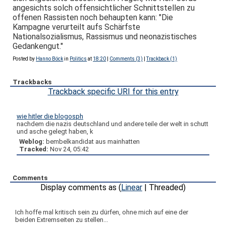
angesichts solch offensichtlicher Schnittstellen zu
offenen Rassisten noch behaupten kann: "Die
Kampagne verurteilt aufs Schärfste
Nationalsozialismus, Rassismus und neonazistisches
Gedankengut."
Posted by
Hanno Böck
in
Politics
at
18:20
|
Comments (3)
|
Trackback (1)
Trackbacks
Trackback specific URI for this entry
wie hitler die blogosph
nachdem die nazis deutschland und andere teile der welt in schutt
und asche gelegt haben, k
Weblog:
bembelkandidat aus mainhatten
Tracked:
Nov 24, 05:42
Comments
Display comments as (
Linear
| Threaded)
Ich hoffe mal kritisch sein zu dürfen, ohne mich auf eine der
beiden Extremseiten zu stellen...