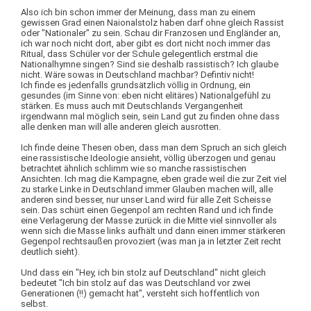
Also ich bin schon immer der Meinung, dass man zu einem
gewissen Grad einen Naionalstolz haben darf ohne gleich Rassist
oder "Nationaler" zu sein. Schau dir Franzosen und Engländer an,
ich war noch nicht dort, aber gibt es dort nicht noch immer das
Ritual, dass Schüler vor der Schule gelegentlich erstmal die
Nationalhymne singen? Sind sie deshalb rassistisch? Ich glaube
nicht. Wäre sowas in Deutschland machbar? Defintiv nicht!
Ich finde es jedenfalls grundsätzlich völlig in Ordnung, ein
gesundes (im Sinne von: eben nicht elitäres) Nationalgefühl zu
stärken. Es muss auch mit Deutschlands Vergangenheit
irgendwann mal möglich sein, sein Land gut zu finden ohne dass
alle denken man will alle anderen gleich ausrotten.
Ich finde deine Thesen oben, dass man dem Spruch an sich gleich
eine rassistische Ideologie ansieht, völlig überzogen und genau
betrachtet ähnlich schlimm wie so manche rassistischen
Ansichten. Ich mag die Kampagne, eben grade weil die zur Zeit viel
zu starke Linke in Deutschland immer Glauben machen will, alle
anderen sind besser, nur unser Land wird für alle Zeit Scheisse
sein. Das schürt einen Gegenpol am rechten Rand und ich finde
eine Verlagerung der Masse zurück in die Mitte viel sinnvoller als
wenn sich die Masse links aufhält und dann einen immer stärkeren
Gegenpol rechtsaußen provoziert (was man ja in letzter Zeit recht
deutlich sieht).
Und dass ein "Hey, ich bin stolz auf Deutschland" nicht gleich
bedeutet "Ich bin stolz auf das was Deutschland vor zwei
Generationen (!!) gemacht hat", versteht sich hoffentlich von
selbst.