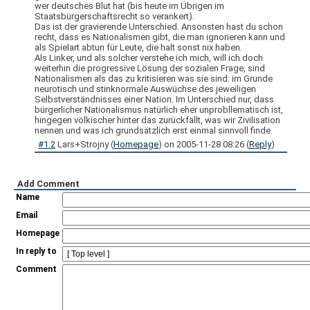
wer deutsches Blut hat (bis heute im Übrigen im
Staatsbürgerschaftsrecht so verankert).
Das ist der gravierende Unterschied. Ansonsten hast du schon
recht, dass es Nationalismen gibt, die man ignorieren kann und
als Spielart abtun für Leute, die halt sonst nix haben.
Als Linker, und als solcher verstehe ich mich, will ich doch
weiterhin die progressive Lösung der sozialen Frage, sind
Nationalismen als das zu kritisieren was sie sind: im Grunde
neurotisch und stinknormale Auswüchse des jeweiligen
Selbstverständnisses einer Nation. Im Unterschied nur, dass
bürgerlicher Nationalismus natürlich eher unprobllematisch ist,
hingegen völkischer hinter das zurückfällt, was wir Zivilisation
nennen und was ich grundsätzlich erst einmal sinnvoll finde.
#1.2
Lars+Strojny
(
Homepage
) on
2005-11-28 08:26
(
Reply
)
Add Comment
Name
Email
Homepage
In reply to
Comment