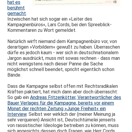
hat es
berühmt
gemacht
.
Inzwischen hat sich sogar ein »Leiter des
Kampagnenbüros«, Lars Cords, bei den Spreeblick-
Kommentaren zu Wort gemeldet.
Natürlich wirft niemand dem Kampagnenbüro vor, von
derartigen »Vorbildern« gewußt zu haben. Überraschen
dürfe es jedoch kaum - wer sich in deutschnationalem
Jargon ausdrückt, muss mit sowas rechnen - dass man
nicht wenigstens nach dieser Panne die Sache
möglichst schnell beendet, spricht eigentlich schon
Bände.
Dass die Kampagne selbst offen mit Rechtsradikalen
Kräften paktiert, hat mich dann aber doch überrascht:
So gab ein
Andreas Fritzenkötter, Verantwortlicher des
Bauer Verlages für die Kampagne, bereits vor einem
Monat der rechten Zeitung »Junge Freiheit« ein
Interview
. Selbst wer wirklich der (meiner Meinung ja
sehr verqueren) Ansicht ist, Deutschtümelei jenseits
von rassistischer Ideologie betreiben zu können, muss
sich angesichts dessen doch Fragen, wie Herr Cords