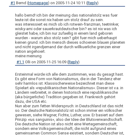
#1
Bernd
(
Homepage
) on
2005-11-24 10:11
(
Reply
)
hallo bernd! ich bin der meinung das nationalstolz was fuer
leute ist die sonst nix haben um stolz drauf zu sein.
was interessiert es mich ob ich rotwein-franzman, teetrinker,
wisky-ami oder sauerkrautdeutscher bin? es ist nix was ich
gleistet habe, ich bin nur zufaellig in einem land geboren
wurden - warum also stolz sein? gibt fuer mich ueberhaupt
keinen grund. ich bin mensch dieses schoenen blauen planeten
und nicht irgendjemand der durch willkuerliche grenzen einer
nation angehoert.
meine meinung
#1.1
Olli
on
2005-11-25 16:09
(
Reply
)
Ersteinmal würde ich alle dem zustimmen, was du gesagt hast.
Es gibt eine Form von Nationalismus, die in der Tendenz eher
sehr harmlos ist. Klassischerweise bezeichnet man diese
Spielart als »republikanischen Nationalismus«. Dieser ist v.a. in
Ländern verbreitet, in denen historisch eine republikanische
(aka bürgerliche) Tradition gegeben ist. Frankreich gehört
dazu, die USA etc.
Nun aber zum fetten Widerspruch: in Deutschland ist das nicht
so. Der deutsche Nationalstolz ist schon immer ein völkischer
gewesen, siehe Wagner, Fichte, Luther, usw. Er basiert auf dem
Prinzip »ius sanguinis«, also der Idee der Blutsverwandtschaft.
Die deutsche Nation ist also nicht eine Wertegemeinschaft,
sondern eine Volksgemeinschaft, die nicht aufgrund eines
gemeinsamen Common Sense existiert, sondern Deutscher ist,