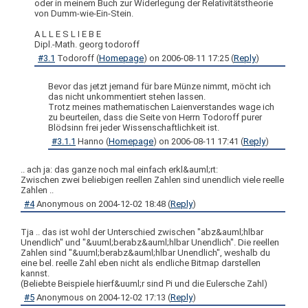
oder in meinem Buch zur Widerlegung der Relativitätstheorie
von Dumm-wie-Ein-Stein.
A L L E S L I E B E
Dipl.-Math. georg todoroff
#3.1
Todoroff
(
Homepage
) on
2006-08-11 17:25
(
Reply
)
Bevor das jetzt jemand für bare Münze nimmt, möcht ich
das nicht unkommentiert stehen lassen.
Trotz meines mathematischen Laienverstandes wage ich
zu beurteilen, dass die Seite von Herrn Todoroff purer
Blödsinn frei jeder Wissenschaftlichkeit ist.
#3.1.1
Hanno
(
Homepage
) on
2006-08-11 17:41
(
Reply
)
.. ach ja: das ganze noch mal einfach erkl&auml;rt:
Zwischen zwei beliebigen reellen Zahlen sind unendlich viele reelle
Zahlen ..
#4
Anonymous
on
2004-12-02 18:48
(
Reply
)
Tja .. das ist wohl der Unterschied zwischen "abz&auml;hlbar
Unendlich" und "&uuml;berabz&auml;hlbar Unendlich". Die reellen
Zahlen sind "&uuml;berabz&auml;hlbar Unendlich", weshalb du
eine bel. reelle Zahl eben nicht als endliche Bitmap darstellen
kannst.
(Beliebte Beispiele hierf&uuml;r sind Pi und die Eulersche Zahl)
#5
Anonymous
on
2004-12-02 17:13
(
Reply
)