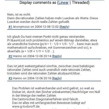
Display comments as (
Linear
| Threaded)
Nein, ist es nicht.
Denn die rationalen Zahlen haben mehr Luecken als Werte. Diese
Luecken werden durch reelle Zahlen gefuellt.
#1
Anonymous
on
2004-12-08 12:02
(
Reply
)
Ich glaub Du hast meinen Punkt nicht genau verstanden.
Pi l&auml;sst sich problemlos auf einem Bitmap darstellen, etwa
als unendliche Summe (pi/4 = 1 - 1/3 + 1/5 - 1/7 ... kann man auch
mathematisch aufschreiben, mit Summenzeichen und so), e
ebenfalls (e = 1/0! + 1/1! + 1/2! ...).
#2
Hanno
on
2004-12-06 20:14
(
Reply
)
Das ist jetzt weitestgehend sinnfrei, zwischen zwei beliebigen
rationalen Zahlen sind auch unendlich viele rationale Zahlen,
trotzdem sind die rationalen Zahlen abz&auml;hlbar.
#3
Hanno
on
2004-12-06 20:16
(
Reply
)
Das Problem ist weitreichender und wird gelöst, so weit es
lösbar ist, durch den (bisher unbekannten) Nachfolger von Null
in der Menge der reellen Zahlen.
Die Cantorschen Diagonalverfahren sind falsch.
Das ist alles mit umfangreichen Beweisen belegt auf
www.g-todoroff.de