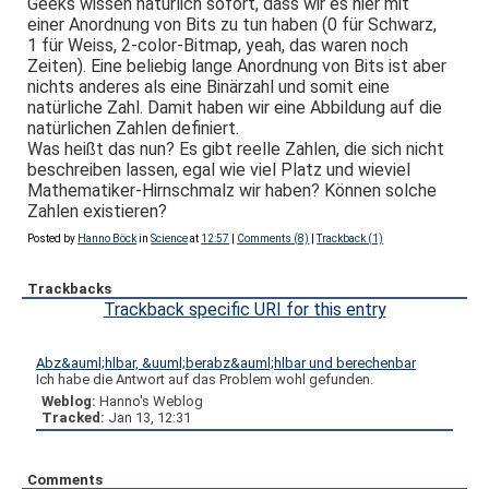
Geeks wissen natürlich sofort, dass wir es hier mit
einer Anordnung von Bits zu tun haben (0 für Schwarz,
1 für Weiss, 2-color-Bitmap, yeah, das waren noch
Zeiten). Eine beliebig lange Anordnung von Bits ist aber
nichts anderes als eine Binärzahl und somit eine
natürliche Zahl. Damit haben wir eine Abbildung auf die
natürlichen Zahlen definiert.
Was heißt das nun? Es gibt reelle Zahlen, die sich nicht
beschreiben lassen, egal wie viel Platz und wieviel
Mathematiker-Hirnschmalz wir haben? Können solche
Zahlen existieren?
Posted by
Hanno Böck
in
Science
at
12:57
|
Comments (8)
|
Trackback (1)
Trackbacks
Trackback specific URI for this entry
Abz&auml;hlbar, &uuml;berabz&auml;hlbar und berechenbar
Ich habe die Antwort auf das Problem wohl gefunden.
Weblog:
Hanno's Weblog
Tracked:
Jan 13, 12:31
Comments